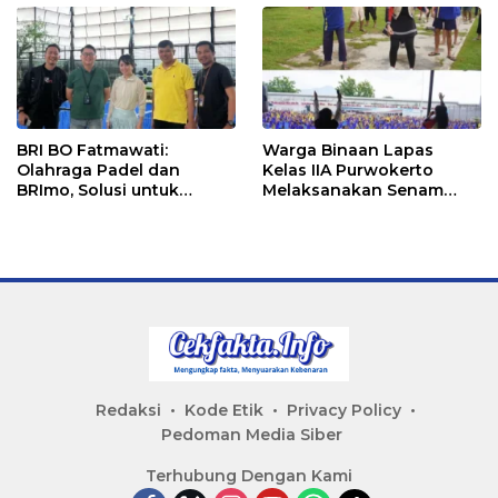
BRI BO Fatmawati:
Warga Binaan Lapas
Olahraga Padel dan
Kelas IIA Purwokerto
BRImo, Solusi untuk
Melaksanakan Senam
Masyarakat Modern
Bersama untuk
Tingkatkan Imun
Redaksi
Kode Etik
Privacy Policy
Pedoman Media Siber
Terhubung Dengan Kami