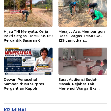
Hijau TNI Menyatu, Kerja
Merajut Asa, Membangun
Bakti Satgas TMMD Ke-129
Desa, Satgas TMMD Ke-
Percantik Sasaran 6
129 Lanjutkan
Pengurukan Sasaran 5
Dewan Penasehat
Surat Audiensi Sudah
Sambar.id: Isu Surpres
Masuk, Pejabat Tak
Pergantian Kapolri
Menemui Warga: Eks
Menyesatkan,
Timor Timur Pertanyakan
Kewenangan Mutlak di
Pelayanan Dinas
Tangan Presiden
Transmigrasi Luwu Timur
KRIMINAL