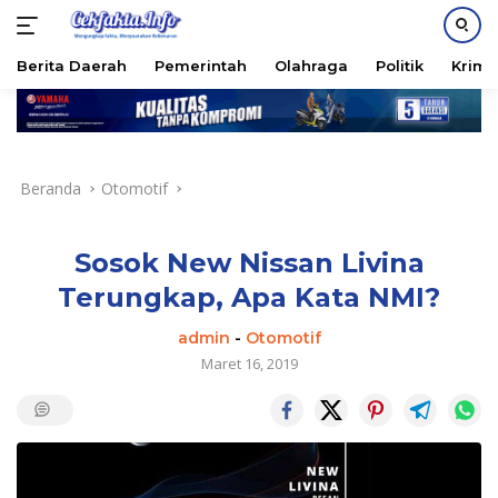
PASANG IKLAN
Berita Daerah
Pemerintah
Olahraga
Politik
Krimi
Langsung
ke
konten
Beranda
Otomotif
Sosok New Nissan Livina
Terungkap, Apa Kata NMI?
admin
-
Otomotif
Maret 16, 2019