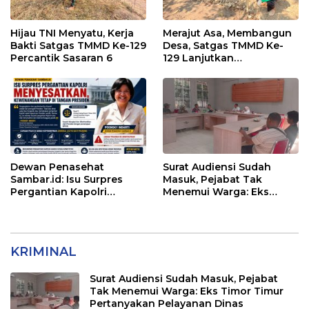
Hijau TNI Menyatu, Kerja
Merajut Asa, Membangun
Bakti Satgas TMMD Ke-129
Desa, Satgas TMMD Ke-
Percantik Sasaran 6
129 Lanjutkan
Pengurukan Sasaran 5
Dewan Penasehat
Surat Audiensi Sudah
Sambar.id: Isu Surpres
Masuk, Pejabat Tak
Pergantian Kapolri
Menemui Warga: Eks
Menyesatkan,
Timor Timur Pertanyakan
Kewenangan Mutlak di
Pelayanan Dinas
Tangan Presiden
Transmigrasi Luwu Timur
KRIMINAL
Surat Audiensi Sudah Masuk, Pejabat
Tak Menemui Warga: Eks Timor Timur
Pertanyakan Pelayanan Dinas