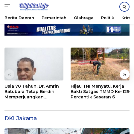
Berita Daerah
Pemerintah
Olahraga
Politik
Krimi
Langsung
ke
konten
«
»
Usia 70 Tahun, Dr. Amrin
Hijau TNI Menyatu, Kerja
Batubara Tetap Berdiri
Bakti Satgas TMMD Ke-129
Memperjuangkan
Percantik Sasaran 6
Keadilan bagi 23 Korban
DKI Jakarta