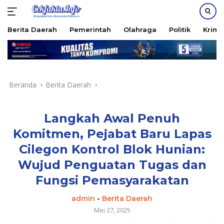
PASANG IKLAN
Berita Daerah
Pemerintah
Olahraga
Politik
Krimi
Langsung
ke
konten
Beranda
Berita Daerah
Langkah Awal Penuh
Komitmen, Pejabat Baru Lapas
Cilegon Kontrol Blok Hunian:
Wujud Penguatan Tugas dan
Fungsi Pemasyarakatan
admin
-
Berita Daerah
Mei 27, 2025