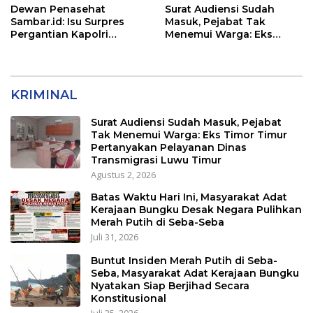
Dewan Penasehat
Surat Audiensi Sudah
Sambar.id: Isu Surpres
Masuk, Pejabat Tak
Pergantian Kapolri
Menemui Warga: Eks
Menyesatkan,
Timor Timur Pertanyakan
Kewenangan Mutlak di
Pelayanan Dinas
Tangan Presiden
Transmigrasi Luwu Timur
KRIMINAL
Surat Audiensi Sudah Masuk, Pejabat
Tak Menemui Warga: Eks Timor Timur
Pertanyakan Pelayanan Dinas
Transmigrasi Luwu Timur
Agustus 2, 2026
Batas Waktu Hari Ini, Masyarakat Adat
Kerajaan Bungku Desak Negara Pulihkan
Merah Putih di Seba-Seba
Juli 31, 2026
Buntut Insiden Merah Putih di Seba-
Seba, Masyarakat Adat Kerajaan Bungku
Nyatakan Siap Berjihad Secara
Konstitusional
Juli 25, 2026