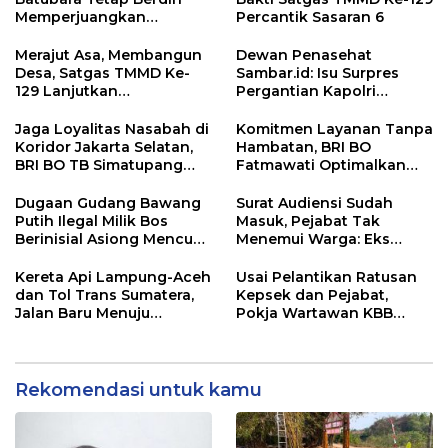
Memperjuangkan
Percantik Sasaran 6
Keadilan bagi 23 Korban
Merajut Asa, Membangun
Dewan Penasehat
Desa, Satgas TMMD Ke-
Sambar.id: Isu Surpres
129 Lanjutkan
Pergantian Kapolri
Pengurukan Sasaran 5
Menyesatkan,
Kewenangan Mutlak di
Jaga Loyalitas Nasabah di
Komitmen Layanan Tanpa
Tangan Presiden
Koridor Jakarta Selatan,
Hambatan, BRI BO
BRI BO TB Simatupang
Fatmawati Optimalkan
Terus Berinovasi
Pelayanan Nasabah di
Setiap Lini
Dugaan Gudang Bawang
Surat Audiensi Sudah
Putih Ilegal Milik Bos
Masuk, Pejabat Tak
Berinisial Asiong Mencuat,
Menemui Warga: Eks
Disperindag dan APH
Timor Timur Pertanyakan
Didesak Bertindak
Pelayanan Dinas
Kereta Api Lampung-Aceh
Usai Pelantikan Ratusan
Transmigrasi Luwu Timur
dan Tol Trans Sumatera,
Kepsek dan Pejabat,
Jalan Baru Menuju
Pokja Wartawan KBB
Indonesia Emas 2045
Tekankan
Profesionalisme
Rekomendasi untuk kamu