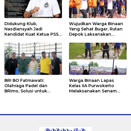
Didukung Klub,
Wujudkan Warga Binaan
Nasdiansyah Jadi
Yang Sehat Bugar, Rutan
Kandidat Kuat Ketua PSSI
Depok Laksanakan
Ketapang
Senam Bersama
BRI BO Fatmawati:
Warga Binaan Lapas
Olahraga Padel dan
Kelas IIA Purwokerto
BRImo, Solusi untuk
Melaksanakan Senam
Masyarakat Modern
Bersama untuk
Tingkatkan Imun