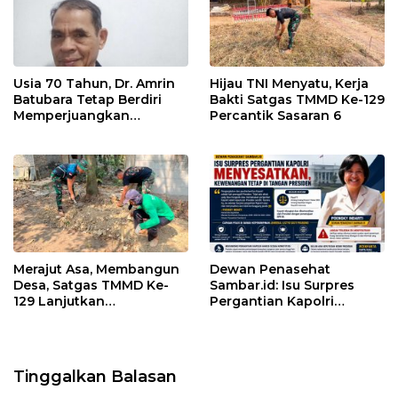
Usia 70 Tahun, Dr. Amrin
Hijau TNI Menyatu, Kerja
Batubara Tetap Berdiri
Bakti Satgas TMMD Ke-129
Memperjuangkan
Percantik Sasaran 6
Keadilan bagi 23 Korban
Merajut Asa, Membangun
Dewan Penasehat
Desa, Satgas TMMD Ke-
Sambar.id: Isu Surpres
129 Lanjutkan
Pergantian Kapolri
Pengurukan Sasaran 5
Menyesatkan,
Kewenangan Mutlak di
Tangan Presiden
Tinggalkan Balasan