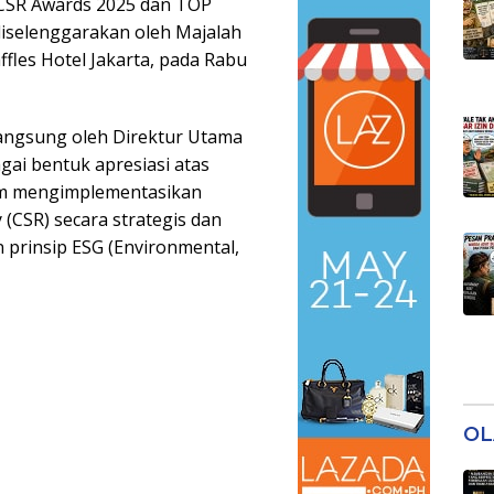
CSR Awards 2025 dan TOP
iselenggarakan oleh Majalah
fles Hotel Jakarta, pada Rabu
angsung oleh Direktur Utama
gai bentuk apresiasi atas
am mengimplementasikan
 (CSR) secara strategis dan
n prinsip ESG (Environmental,
OL