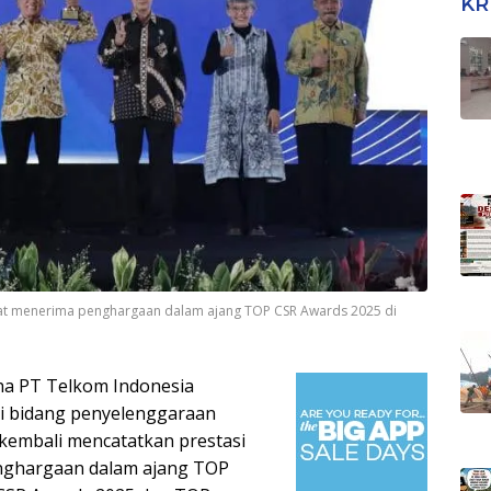
KR
aat menerima penghargaan dalam ajang TOP CSR Awards 2025 di
aha PT Telkom Indonesia
di bidang penyelenggaraan
 kembali mencatatkan prestasi
ghargaan dalam ajang TOP