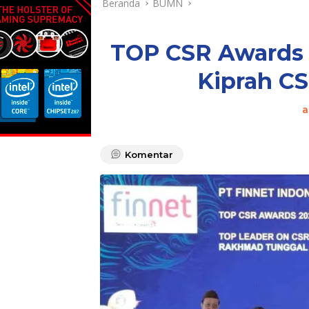
Beranda
BUMN
TOP CSR Awards 
Kiprah CS
a
Komentar