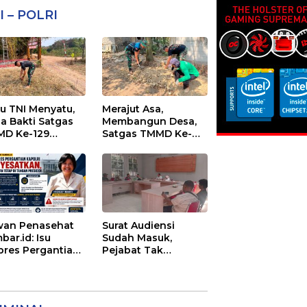
I – POLRI
au TNI Menyatu,
Merajut Asa,
ja Bakti Satgas
Membangun Desa,
D Ke-129
Satgas TMMD Ke-
cantik Sasaran 6
129 Lanjutkan
Pengurukan
Sasaran 5
an Penasehat
Surat Audiensi
bar.id: Isu
Sudah Masuk,
pres Pergantian
Pejabat Tak
olri
Menemui Warga:
yesatkan,
Eks Timor Timur
enangan Mutlak
Pertanyakan
Tangan Presiden
Pelayanan Dinas