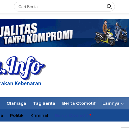
LAN
Olahraga
Tag Berita
Berita Otomotif
Lainnya
ga
Politik
Kriminal
Berita Otomotif