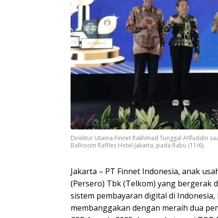
Direktur Utama Finnet Rakhmad Tunggal Afifuddin s
Ballroom Raffles Hotel Jakarta, pada Rabu (11/6).
Jakarta – PT Finnet Indonesia, anak us
(Persero) Tbk (Telkom) yang bergerak 
sistem pembayaran digital di Indonesia,
membanggakan dengan meraih dua pen