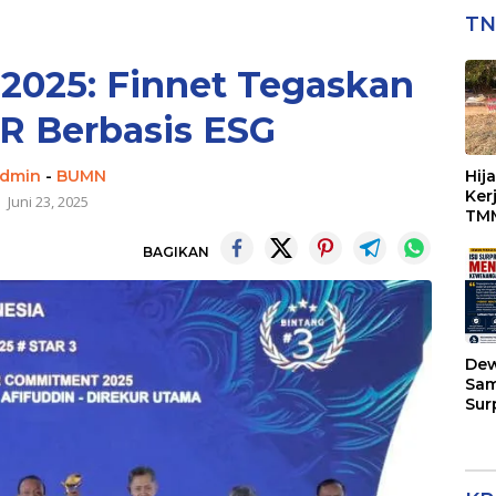
TN
2025: Finnet Tegaskan
R Berbasis ESG
dmin
-
BUMN
Hij
Ker
Juni 23, 2025
TMM
Per
BAGIKAN
Dew
Sam
Sur
Kap
Men
Kew
di 