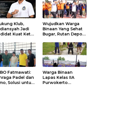
ukung Klub,
Wujudkan Warga
diansyah Jadi
Binaan Yang Sehat
didat Kuat Ketua
Bugar, Rutan Depok
I Ketapang
Laksanakan Senam
Bersama
 BO Fatmawati:
Warga Binaan
hraga Padel dan
Lapas Kelas IIA
mo, Solusi untuk
Purwokerto
yarakat Modern
Melaksanakan
Senam Bersama
untuk Tingkatkan
Imun