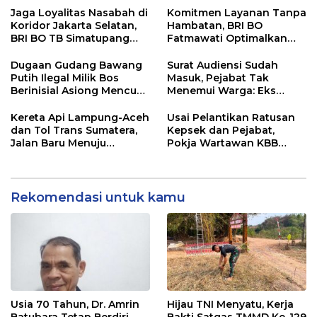
Kewenangan Mutlak di
Jaga Loyalitas Nasabah di
Komitmen Layanan Tanpa
Tangan Presiden
Koridor Jakarta Selatan,
Hambatan, BRI BO
BRI BO TB Simatupang
Fatmawati Optimalkan
Terus Berinovasi
Pelayanan Nasabah di
Setiap Lini
Dugaan Gudang Bawang
Surat Audiensi Sudah
Putih Ilegal Milik Bos
Masuk, Pejabat Tak
Berinisial Asiong Mencuat,
Menemui Warga: Eks
Disperindag dan APH
Timor Timur Pertanyakan
Didesak Bertindak
Pelayanan Dinas
Kereta Api Lampung-Aceh
Usai Pelantikan Ratusan
Transmigrasi Luwu Timur
dan Tol Trans Sumatera,
Kepsek dan Pejabat,
Jalan Baru Menuju
Pokja Wartawan KBB
Indonesia Emas 2045
Tekankan
Profesionalisme
Rekomendasi untuk kamu
Usia 70 Tahun, Dr. Amrin
Hijau TNI Menyatu, Kerja