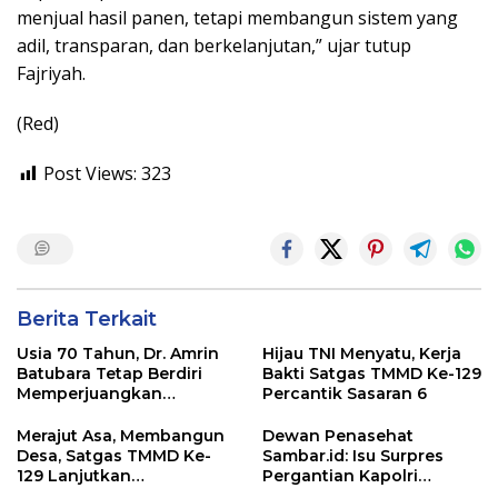
menjual hasil panen, tetapi membangun sistem yang
adil, transparan, dan berkelanjutan,” ujar tutup
Fajriyah.
(Red)
Post Views:
323
Berita Terkait
Usia 70 Tahun, Dr. Amrin
Hijau TNI Menyatu, Kerja
Batubara Tetap Berdiri
Bakti Satgas TMMD Ke-129
Memperjuangkan
Percantik Sasaran 6
Keadilan bagi 23 Korban
Merajut Asa, Membangun
Dewan Penasehat
Desa, Satgas TMMD Ke-
Sambar.id: Isu Surpres
129 Lanjutkan
Pergantian Kapolri
Pengurukan Sasaran 5
Menyesatkan,