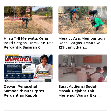
Hijau TNI Menyatu, Kerja
Merajut Asa, Membangun
Bakti Satgas TMMD Ke-129
Desa, Satgas TMMD Ke-
Percantik Sasaran 6
129 Lanjutkan
Pengurukan Sasaran 5
Dewan Penasehat
Surat Audiensi Sudah
Sambar.id: Isu Surpres
Masuk, Pejabat Tak
Pergantian Kapolri
Menemui Warga: Eks
Menyesatkan,
Timor Timur Pertanyakan
Kewenangan Mutlak di
Pelayanan Dinas
Tangan Presiden
Transmigrasi Luwu Timur