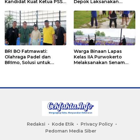
Kandidat Kuat Ketua PSSI
Depok Laksanakan
Ketapang
Senam Bersama
BRI BO Fatmawati:
Warga Binaan Lapas
Olahraga Padel dan
Kelas IIA Purwokerto
BRImo, Solusi untuk
Melaksanakan Senam
Masyarakat Modern
Bersama untuk
Tingkatkan Imun
Redaksi
Kode Etik
Privacy Policy
Pedoman Media Siber