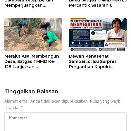
Batubara Tetap Berdiri
Bakti Satgas TMMD Ke-129
Memperjuangkan
Percantik Sasaran 6
Keadilan bagi 23 Korban
Merajut Asa, Membangun
Dewan Penasehat
Desa, Satgas TMMD Ke-
Sambar.id: Isu Surpres
129 Lanjutkan
Pergantian Kapolri
Pengurukan Sasaran 5
Menyesatkan,
Kewenangan Mutlak di
Tangan Presiden
Tinggalkan Balasan
Alamat email Anda tidak akan dipublikasikan.
Ruas yang wajib
ditandai
*