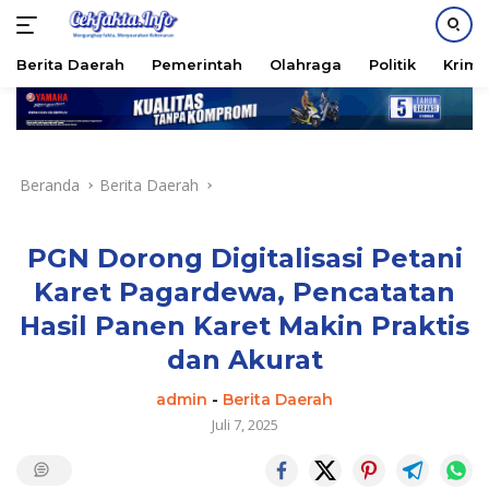
PASANG IKLAN
Berita Daerah
Pemerintah
Olahraga
Politik
Krimi
Langsung
ke
konten
Beranda
Berita Daerah
PGN Dorong Digitalisasi Petani
Karet Pagardewa, Pencatatan
Hasil Panen Karet Makin Praktis
dan Akurat
admin
-
Berita Daerah
Juli 7, 2025