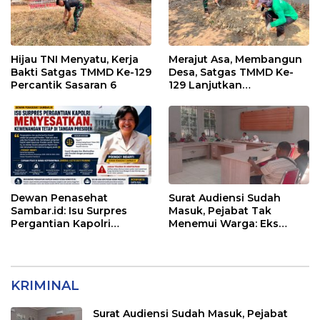
Hijau TNI Menyatu, Kerja
Merajut Asa, Membangun
Bakti Satgas TMMD Ke-129
Desa, Satgas TMMD Ke-
Percantik Sasaran 6
129 Lanjutkan
Pengurukan Sasaran 5
Dewan Penasehat
Surat Audiensi Sudah
Sambar.id: Isu Surpres
Masuk, Pejabat Tak
Pergantian Kapolri
Menemui Warga: Eks
Menyesatkan,
Timor Timur Pertanyakan
Kewenangan Mutlak di
Pelayanan Dinas
Tangan Presiden
Transmigrasi Luwu Timur
KRIMINAL
Surat Audiensi Sudah Masuk, Pejabat