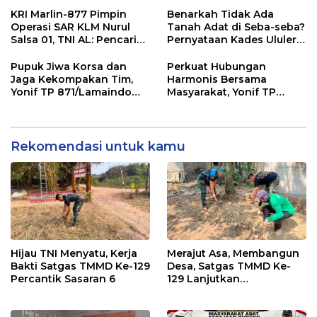
Berjihad Secara
KRI Marlin-877 Pimpin
Benarkah Tidak Ada
Konstitusional
Operasi SAR KLM Nurul
Tanah Adat di Seba-seba?
Salsa 01, TNI AL: Pencarian
Pernyataan Kades Ululere
Terus Dilanjutkan Hingga
Berhadapan dengan
Seluruh Korban
Dokumen Pemerintah
Pupuk Jiwa Korsa dan
Perkuat Hubungan
Ditemukan
Jaga Kekompakan Tim,
Harmonis Bersama
Yonif TP 871/Lamaindo
Masyarakat, Yonif TP
Selenggarakan Acara
870/Sangia Wambulu
Nobar Piala Dunia
Selenggarakan Nobar
Bola Gembira
Rekomendasi untuk kamu
Hijau TNI Menyatu, Kerja
Merajut Asa, Membangun
Bakti Satgas TMMD Ke-129
Desa, Satgas TMMD Ke-
Percantik Sasaran 6
129 Lanjutkan
Pengurukan Sasaran 5