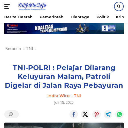
PASANG IKLAN
Berita Daerah
Pemerintah
Olahraga
Politik
Krimi
Langsung
ke
konten
Beranda
TNI
TNI-POLRI : Pelajar Dilarang
Keluyuran Malam, Patroli
Digelar di Jalan Raya Pebayuran
Indra Wiro
-
TNI
Juli 18, 2025