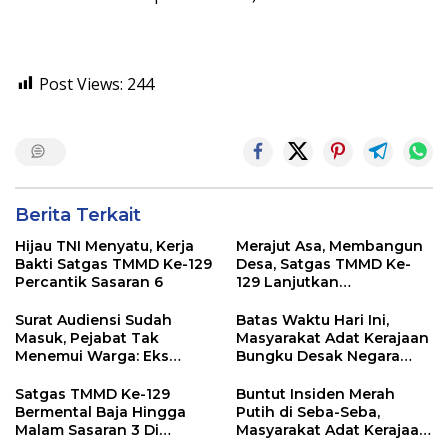
Post Views:
244
Berita Terkait
Hijau TNI Menyatu, Kerja
Merajut Asa, Membangun
Bakti Satgas TMMD Ke-129
Desa, Satgas TMMD Ke-
Percantik Sasaran 6
129 Lanjutkan
Pengurukan Sasaran 5
Surat Audiensi Sudah
Batas Waktu Hari Ini,
Masuk, Pejabat Tak
Masyarakat Adat Kerajaan
Menemui Warga: Eks
Bungku Desak Negara
Timor Timur Pertanyakan
Pulihkan Merah Putih di
Pelayanan Dinas
Seba-Seba
Satgas TMMD Ke-129
Buntut Insiden Merah
Transmigrasi Luwu Timur
Bermental Baja Hingga
Putih di Seba-Seba,
Malam Sasaran 3 Di
Masyarakat Adat Kerajaan
Kerjakan
Bungku Nyatakan Siap