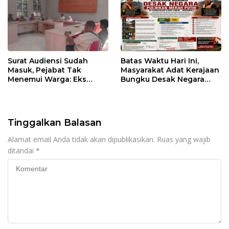
Surat Audiensi Sudah
Batas Waktu Hari Ini,
Masuk, Pejabat Tak
Masyarakat Adat Kerajaan
Menemui Warga: Eks
Bungku Desak Negara
Timor Timur Pertanyakan
Pulihkan Merah Putih di
Pelayanan Dinas
Seba-Seba
Transmigrasi Luwu Timur
Tinggalkan Balasan
Alamat email Anda tidak akan dipublikasikan.
Ruas yang wajib
ditandai
*