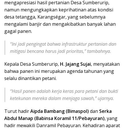
mengapresiasi hasil pertanian Desa Sumberurip,
namun mengungkapkan keprihatinan atas kondisi
desa tetangga, Karangségar, yang sebelumnya
mengalami banjir dan mengakibatkan banyak lahan
gagal panen.
“Ini jadi pengingat bahwa infrastruktur pertanian dan
mitigasi bencana harus jadi prioritas,” tambahnya.
Kepala Desa Sumberurip,
H. Jajang Sujai
, menyatakan
bahwa panen ini merupakan agenda tahunan yang
selalu dinantikan petani.
“Hasil panen adalah kerja keras para petani dan bukti
ketekunan mereka dalam menjaga sawah,” ujarnya.
Turut hadir
Aipda Bambang (Bimaspol)
dan
Serka
Abdul Manap (Babinsa Koramil 11/Pebayuran)
, yang
hadir mewakili Danramil Pebayuran. Kehadiran aparat