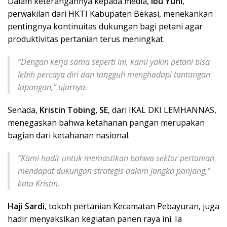
Dalam keterangannya kepada media,
Ibu Yuni
,
perwakilan dari HKTI Kabupaten Bekasi, menekankan
pentingnya kontinuitas dukungan bagi petani agar
produktivitas pertanian terus meningkat.
“Dengan kerja sama seperti ini, kami yakin petani bisa
lebih percaya diri dan tangguh menghadapi tantangan
lapangan,” ujarnya.
Senada,
Kristin Tobing, SE
, dari IKAL DKI LEMHANNAS,
menegaskan bahwa ketahanan pangan merupakan
bagian dari ketahanan nasional.
“Kami hadir untuk memastikan bahwa sektor pertanian
mendapat dukungan strategis dalam jangka panjang,”
kata Kristin.
Haji Sardi
, tokoh pertanian Kecamatan Pebayuran, juga
hadir menyaksikan kegiatan panen raya ini. Ia