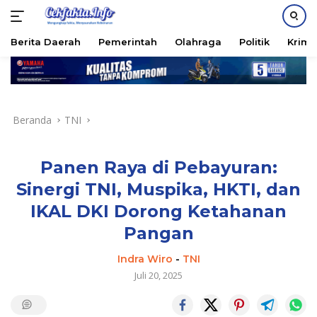
PASANG IKLAN
Berita Daerah
Pemerintah
Olahraga
Politik
Krimi
Langsung
ke
konten
Beranda
TNI
Panen Raya di Pebayuran:
Sinergi TNI, Muspika, HKTI, dan
IKAL DKI Dorong Ketahanan
Pangan
Indra Wiro
-
TNI
Juli 20, 2025