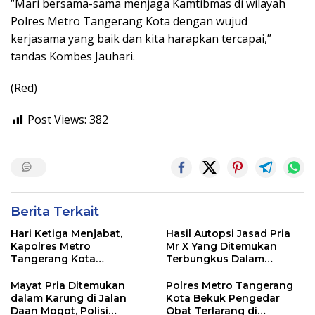
“Mari bersama-sama menjaga Kamtibmas di wilayah
Polres Metro Tangerang Kota dengan wujud
kerjasama yang baik dan kita harapkan tercapai,”
tandas Kombes Jauhari.
(Red)
Post Views:
382
Berita Terkait
Hari Ketiga Menjabat,
Hasil Autopsi Jasad Pria
Kapolres Metro
Mr X Yang Ditemukan
Tangerang Kota
Terbungkus Dalam
Tuntaskan Safari Sinergi
Karung di Tangerang,
Forkopimda
Kapolres: Korban
Mayat Pria Ditemukan
Polres Metro Tangerang
Meninggal Akibat
dalam Karung di Jalan
Kota Bekuk Pengedar
Kekerasan Benda Tumpul
Daan Mogot, Polisi
Obat Terlarang di