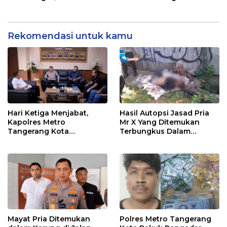
dan Tajam
Lakukan Penyelidikan
Teluknaga, Puluhan Butir
Hexymer dan Tramadol
Diamankan
Rekomendasi untuk kamu
Hari Ketiga Menjabat,
Hasil Autopsi Jasad Pria
Kapolres Metro
Mr X Yang Ditemukan
Tangerang Kota
Terbungkus Dalam
Tuntaskan Safari Sinergi
Karung di Tangerang,
Forkopimda
Kapolres: Korban
Meninggal Akibat
Kekerasan Benda Tumpul
dan Tajam
Mayat Pria Ditemukan
Polres Metro Tangerang