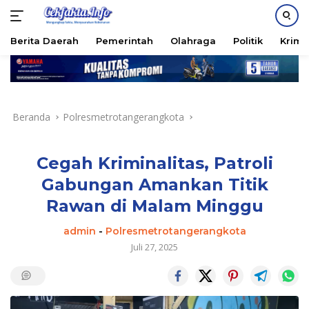
PASANG IKLAN
Berita Daerah
Pemerintah
Olahraga
Politik
Krimi
Langsung
ke
konten
Beranda
Polresmetrotangerangkota
Cegah Kriminalitas, Patroli
Gabungan Amankan Titik
Rawan di Malam Minggu
admin
-
Polresmetrotangerangkota
Juli 27, 2025