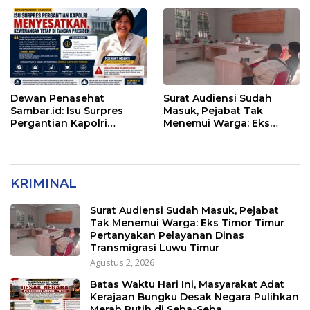
Pengurukan Sasaran 5
Dewan Penasehat
Surat Audiensi Sudah
Sambar.id: Isu Surpres
Masuk, Pejabat Tak
Pergantian Kapolri
Menemui Warga: Eks
Menyesatkan,
Timor Timur Pertanyakan
Kewenangan Mutlak di
Pelayanan Dinas
Tangan Presiden
Transmigrasi Luwu Timur
KRIMINAL
Surat Audiensi Sudah Masuk, Pejabat
Tak Menemui Warga: Eks Timor Timur
Pertanyakan Pelayanan Dinas
Transmigrasi Luwu Timur
Agustus 2, 2026
Batas Waktu Hari Ini, Masyarakat Adat
Kerajaan Bungku Desak Negara Pulihkan
Merah Putih di Seba-Seba