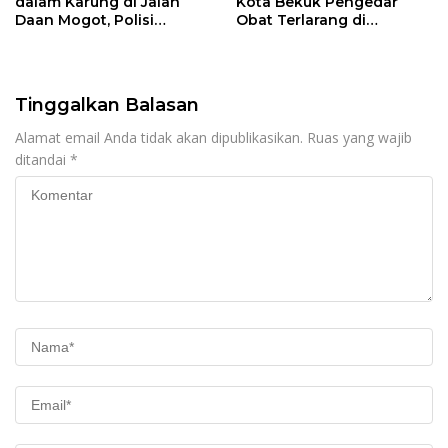
dalam Karung di Jalan
Kota Bekuk Pengedar
Daan Mogot, Polisi
Obat Terlarang di
Lakukan Penyelidikan
Teluknaga, Puluhan Butir
Hexymer dan Tramadol
Diamankan
Tinggalkan Balasan
Alamat email Anda tidak akan dipublikasikan.
Ruas yang wajib
ditandai
*