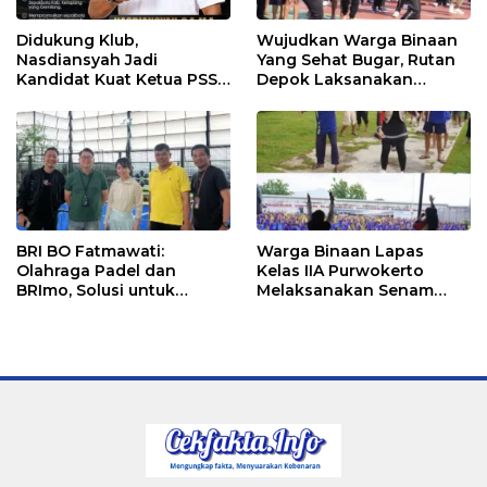
Didukung Klub,
Wujudkan Warga Binaan
Nasdiansyah Jadi
Yang Sehat Bugar, Rutan
Kandidat Kuat Ketua PSSI
Depok Laksanakan
Ketapang
Senam Bersama
BRI BO Fatmawati:
Warga Binaan Lapas
Olahraga Padel dan
Kelas IIA Purwokerto
BRImo, Solusi untuk
Melaksanakan Senam
Masyarakat Modern
Bersama untuk
Tingkatkan Imun