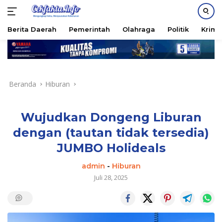
PASANG IKLAN
Berita Daerah
Pemerintah
Olahraga
Politik
Krimi
Langsung
ke
konten
Beranda
Hiburan
Wujudkan Dongeng Liburan
dengan (tautan tidak tersedia)
JUMBO Holideals
admin
-
Hiburan
Juli 28, 2025