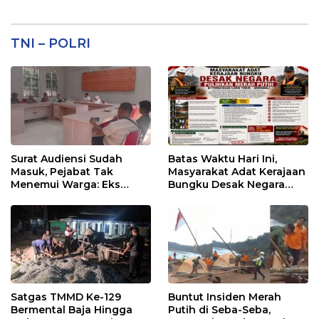
TNI – POLRI
Surat Audiensi Sudah
Batas Waktu Hari Ini,
Masuk, Pejabat Tak
Masyarakat Adat Kerajaan
Menemui Warga: Eks
Bungku Desak Negara
Timor Timur Pertanyakan
Pulihkan Merah Putih di
Pelayanan Dinas
Seba-Seba
Transmigrasi Luwu Timur
Satgas TMMD Ke-129
Buntut Insiden Merah
Bermental Baja Hingga
Putih di Seba-Seba,