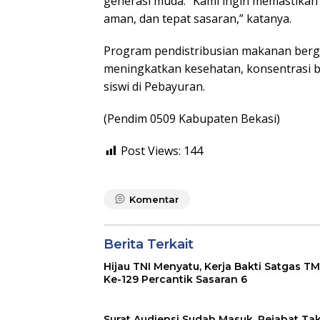
generasi muda. “Kami ingin memastikan 
aman, dan tepat sasaran,” katanya.
Program pendistribusian makanan berg
meningkatkan kesehatan, konsentrasi b
siswi di Pebayuran.
(Pendim 0509 Kabupaten Bekasi)
Post Views:
144
Komentar
Berita Terkait
Hijau TNI Menyatu, Kerja Bakti Satgas 
Ke-129 Percantik Sasaran 6
Surat Audiensi Sudah Masuk, Pejabat Ta