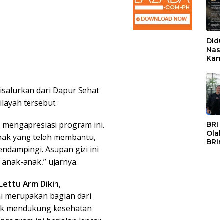
Did
Nas
Kan
PSS
isalurkan dari Dapur Sehat
layah tersebut.
, mengapresiasi program ini.
BRI
Ola
hak yang telah membantu,
BRI
ndampingi. Asupan gizi ini
Mas
anak-anak,” ujarnya.
Lettu Arm Dikin
,
 merupakan bagian dari
ntuk mendukung kesehatan