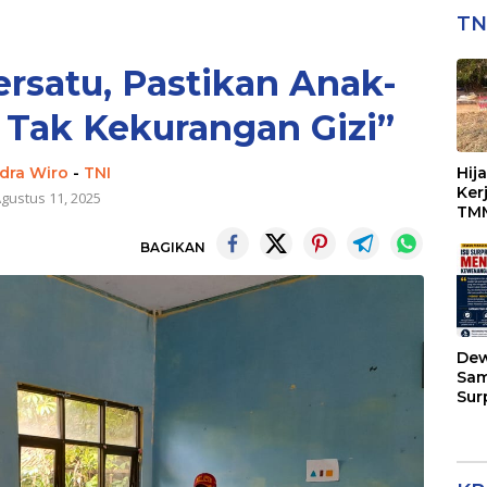
TN
rsatu, Pastikan Anak-
Tak Kekurangan Gizi”
ndra Wiro
-
TNI
Hij
Ker
gustus 11, 2025
TMM
Per
BAGIKAN
Dew
Sam
Sur
Kap
Men
Kew
di 