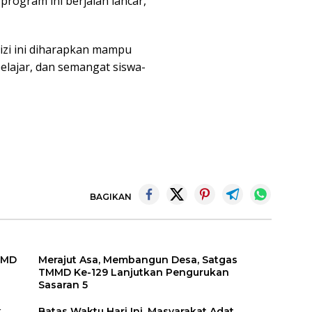
program ini berjalan lancar,
izi ini diharapkan mampu
elajar, dan semangat siswa-
BAGIKAN
TMMD
Merajut Asa, Membangun Desa, Satgas
TMMD Ke-129 Lanjutkan Pengurukan
Sasaran 5
k
Batas Waktu Hari Ini, Masyarakat Adat