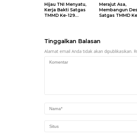
Hijau TNI Menyatu,
Merajut Asa,
Kerja Bakti Satgas
Membangun Des
TMMD Ke-129
Satgas TMMD Ke
Percantik Sasaran 6
Lanjutkan
Pengurukan Sas
5
Tinggalkan Balasan
Alamat email Anda tidak akan dipublikasikan.
R