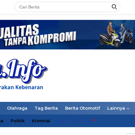
LAN
Olahraga
Tag Berita
Berita Otomotif
Lainnya
ga
Politik
Kriminal
Berita Otomotif