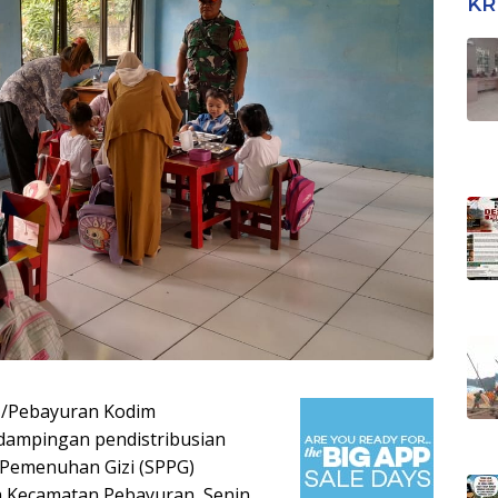
KR
1/Pebayuran Kodim
dampingan pendistribusian
 Pemenuhan Gizi (SPPG)
ah Kecamatan Pebayuran, Senin