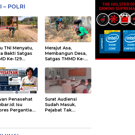
I – POLRI
au TNI Menyatu,
Merajut Asa,
ja Bakti Satgas
Membangun Desa,
D Ke-129
Satgas TMMD Ke-
cantik Sasaran 6
129 Lanjutkan
Pengurukan
Sasaran 5
an Penasehat
Surat Audiensi
bar.id: Isu
Sudah Masuk,
pres Pergantian
Pejabat Tak
olri
Menemui Warga:
yesatkan,
Eks Timor Timur
enangan Mutlak
Pertanyakan
Tangan Presiden
Pelayanan Dinas