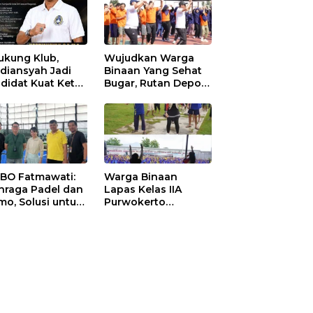
ukung Klub,
Wujudkan Warga
diansyah Jadi
Binaan Yang Sehat
didat Kuat Ketua
Bugar, Rutan Depok
I Ketapang
Laksanakan Senam
Bersama
 BO Fatmawati:
Warga Binaan
hraga Padel dan
Lapas Kelas IIA
mo, Solusi untuk
Purwokerto
yarakat Modern
Melaksanakan
Senam Bersama
untuk Tingkatkan
Imun