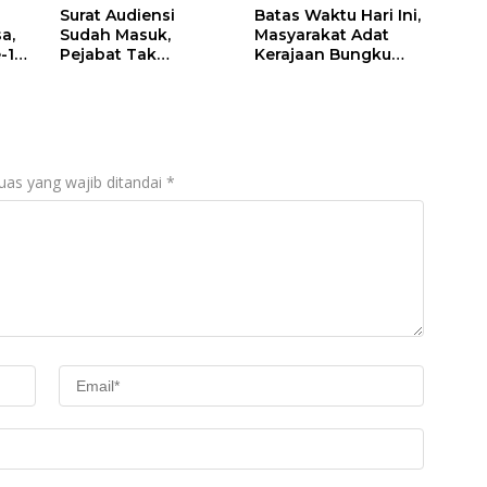
Surat Audiensi
Batas Waktu Hari Ini,
a,
Sudah Masuk,
Masyarakat Adat
-129
Pejabat Tak
Kerajaan Bungku
Menemui Warga: Eks
Desak Negara
aran
Timor Timur
Pulihkan Merah
Pertanyakan
Putih di Seba-Seba
Pelayanan Dinas
Transmigrasi Luwu
Timur
uas yang wajib ditandai
*