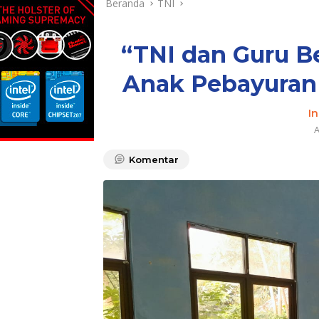
Beranda
TNI
“TNI dan Guru Be
Anak Pebayuran 
I
A
Komentar