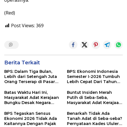
operasinya.
(Red)
Post Views:
369
Berita Terkait
BPS: Dalam Tiga Bulan,
BPS: Ekonomi Indonesia
Lebih dari Setengah Juta
Semester I-2026 Tumbuh
Orang Terserap di Pasar
Lebih Cepat Dari Tahun
Kerja
2025
Batas Waktu Hari Ini,
Buntut Insiden Merah
Masyarakat Adat Kerajaan
Putih di Seba-Seba,
Bungku Desak Negara
Masyarakat Adat Kerajaan
Pulihkan Merah Putih di
Bungku Nyatakan Siap
Seba-Seba
Berjihad Secara
BPS Tegaskan Sensus
Benarkah Tidak Ada
Konstitusional
Ekonomi 2026 Tidak Ada
Tanah Adat di Seba-seba?
Kaitannya Dengan Pajak
Pernyataan Kades Ululere