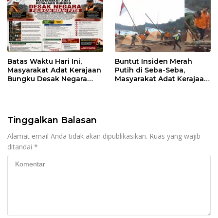
Batas Waktu Hari Ini,
Buntut Insiden Merah
Masyarakat Adat Kerajaan
Putih di Seba-Seba,
Bungku Desak Negara
Masyarakat Adat Kerajaan
Pulihkan Merah Putih di
Bungku Nyatakan Siap
Seba-Seba
Berjihad Secara
Konstitusional
Tinggalkan Balasan
Alamat email Anda tidak akan dipublikasikan.
Ruas yang wajib
ditandai
*