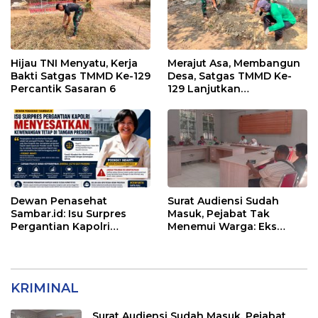
Hijau TNI Menyatu, Kerja
Merajut Asa, Membangun
Bakti Satgas TMMD Ke-129
Desa, Satgas TMMD Ke-
Percantik Sasaran 6
129 Lanjutkan
Pengurukan Sasaran 5
Dewan Penasehat
Surat Audiensi Sudah
Sambar.id: Isu Surpres
Masuk, Pejabat Tak
Pergantian Kapolri
Menemui Warga: Eks
Menyesatkan,
Timor Timur Pertanyakan
Kewenangan Mutlak di
Pelayanan Dinas
Tangan Presiden
Transmigrasi Luwu Timur
KRIMINAL
Surat Audiensi Sudah Masuk, Pejabat