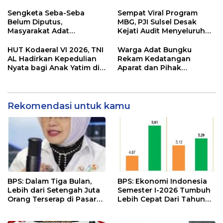
Berhadapan dengan
Dokumen Pemerintah
Sengketa Seba-Seba
Sempat Viral Program
Belum Diputus,
MBG, PJI Sulsel Desak
Masyarakat Adat
Kejati Audit Menyeluruh
Pertanyakan Dasar Izin PT
hingga Daerah Sorotan
Vale di Ululere
Dugaan Pelaksanaan di
HUT Kodaeral VI 2026, TNI
Warga Adat Bungku
Sinjai, Isu Keterlibatan
AL Hadirkan Kepedulian
Rekam Kedatangan
Legislator
Nyata bagi Anak Yatim di
Aparat dan Pihak
Makassar
Perusahaan Antar Surat
Klarifikasi, Transparansi
Prosedur Dipertanyakan
Rekomendasi untuk kamu
BPS: Dalam Tiga Bulan,
BPS: Ekonomi Indonesia
Lebih dari Setengah Juta
Semester I-2026 Tumbuh
Orang Terserap di Pasar
Lebih Cepat Dari Tahun
Kerja
2025