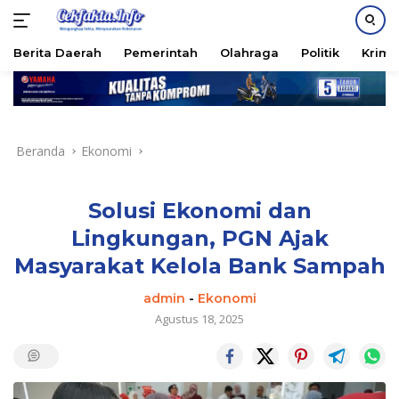
PASANG IKLAN
Berita Daerah
Pemerintah
Olahraga
Politik
Krimi
Langsung
ke
konten
Beranda
Ekonomi
Solusi Ekonomi dan
Lingkungan, PGN Ajak
Masyarakat Kelola Bank Sampah
admin
-
Ekonomi
Agustus 18, 2025