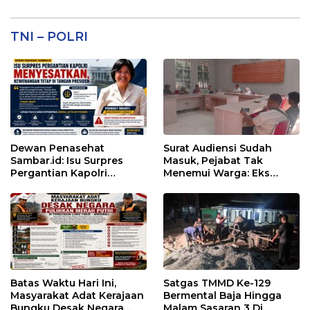
TNI – POLRI
Dewan Penasehat
Surat Audiensi Sudah
Sambar.id: Isu Surpres
Masuk, Pejabat Tak
Pergantian Kapolri
Menemui Warga: Eks
Menyesatkan,
Timor Timur Pertanyakan
Kewenangan Mutlak di
Pelayanan Dinas
Tangan Presiden
Transmigrasi Luwu Timur
Batas Waktu Hari Ini,
Satgas TMMD Ke-129
Masyarakat Adat Kerajaan
Bermental Baja Hingga
Bungku Desak Negara
Malam Sasaran 3 Di