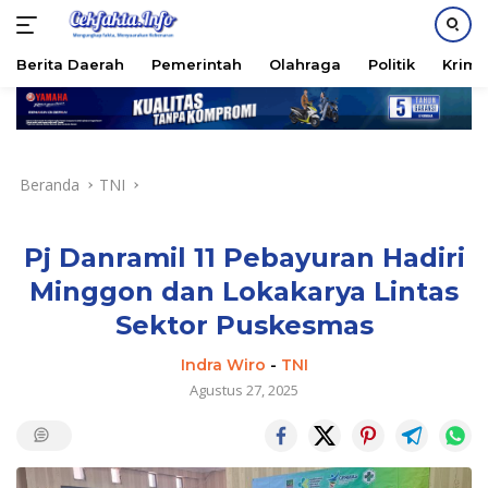
PASANG IKLAN
Berita Daerah
Pemerintah
Olahraga
Politik
Krimi
Langsung
ke
konten
Beranda
TNI
Pj Danramil 11 Pebayuran Hadiri
Minggon dan Lokakarya Lintas
Sektor Puskesmas
Indra Wiro
-
TNI
Agustus 27, 2025