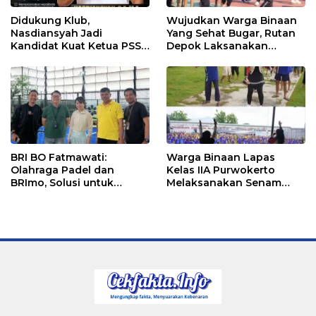
Didukung Klub,
Wujudkan Warga Binaan
Nasdiansyah Jadi
Yang Sehat Bugar, Rutan
Kandidat Kuat Ketua PSSI
Depok Laksanakan
Ketapang
Senam Bersama
BRI BO Fatmawati:
Warga Binaan Lapas
Olahraga Padel dan
Kelas IIA Purwokerto
BRImo, Solusi untuk
Melaksanakan Senam
Masyarakat Modern
Bersama untuk
Tingkatkan Imun