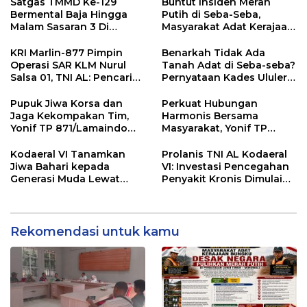
Pelayanan Dinas
Seba-Seba
Satgas TMMD Ke-129
Buntut Insiden Merah
Transmigrasi Luwu Timur
Bermental Baja Hingga
Putih di Seba-Seba,
Malam Sasaran 3 Di
Masyarakat Adat Kerajaan
Kerjakan
Bungku Nyatakan Siap
Berjihad Secara
KRI Marlin-877 Pimpin
Benarkah Tidak Ada
Konstitusional
Operasi SAR KLM Nurul
Tanah Adat di Seba-seba?
Salsa 01, TNI AL: Pencarian
Pernyataan Kades Ululere
Terus Dilanjutkan Hingga
Berhadapan dengan
Seluruh Korban
Dokumen Pemerintah
Pupuk Jiwa Korsa dan
Perkuat Hubungan
Ditemukan
Jaga Kekompakan Tim,
Harmonis Bersama
Yonif TP 871/Lamaindo
Masyarakat, Yonif TP
Selenggarakan Acara
870/Sangia Wambulu
Nobar Piala Dunia
Selenggarakan Nobar
Kodaeral VI Tanamkan
Prolanis TNI AL Kodaeral
Bola Gembira
Jiwa Bahari kepada
VI: Investasi Pencegahan
Generasi Muda Lewat
Penyakit Kronis Dimulai
Persami KKRI dan Saka
dari Kesadaran Peserta
Bahari 2026
Rekomendasi untuk kamu