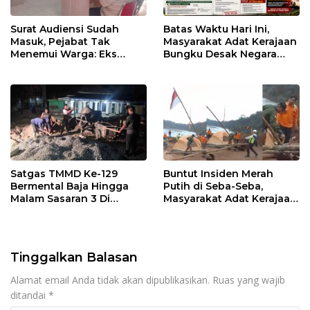
Surat Audiensi Sudah
Batas Waktu Hari Ini,
Masuk, Pejabat Tak
Masyarakat Adat Kerajaan
Menemui Warga: Eks
Bungku Desak Negara
Timor Timur Pertanyakan
Pulihkan Merah Putih di
Pelayanan Dinas
Seba-Seba
Transmigrasi Luwu Timur
Satgas TMMD Ke-129
Buntut Insiden Merah
Bermental Baja Hingga
Putih di Seba-Seba,
Malam Sasaran 3 Di
Masyarakat Adat Kerajaan
Kerjakan
Bungku Nyatakan Siap
Berjihad Secara
Konstitusional
Tinggalkan Balasan
Alamat email Anda tidak akan dipublikasikan.
Ruas yang wajib
ditandai
*