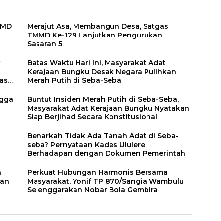
TMMD
Merajut Asa, Membangun Desa, Satgas
TMMD Ke-129 Lanjutkan Pengurukan
Sasaran 5
k
Batas Waktu Hari Ini, Masyarakat Adat
Kerajaan Bungku Desak Negara Pulihkan
asi
Merah Putih di Seba-Seba
Buntut Insiden Merah Putih di Seba-Seba,
Masyarakat Adat Kerajaan Bungku Nyatakan
Siap Berjihad Secara Konstitusional
Benarkah Tidak Ada Tanah Adat di Seba-
seba? Pernyataan Kades Ululere
Berhadapan dengan Dokumen Pemerintah
n
Perkuat Hubungan Harmonis Bersama
kan
Masyarakat, Yonif TP 870/Sangia Wambulu
Selenggarakan Nobar Bola Gembira