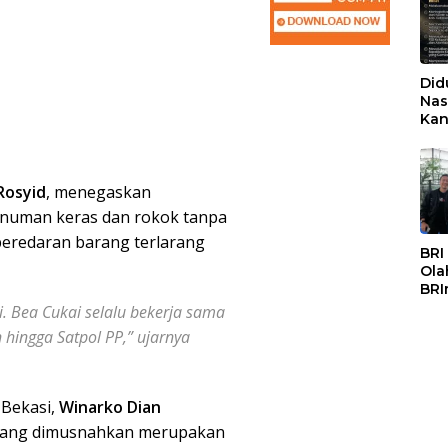
Did
Nas
Kan
PSS
Rosyid
, menegaskan
inuman keras dan rokok tanpa
peredaran barang terlarang
BRI
Ola
BRI
Mas
ri. Bea Cukai selalu bekerja sama
 hingga Satpol PP,” ujarnya
 Bekasi,
Winarko Dian
 yang dimusnahkan merupakan