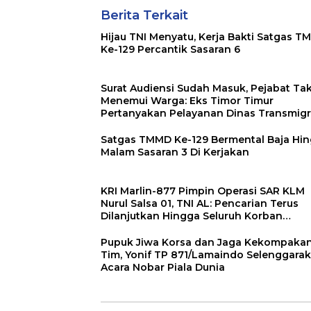
Berita Terkait
Hijau TNI Menyatu, Kerja Bakti Satgas 
Ke-129 Percantik Sasaran 6
Surat Audiensi Sudah Masuk, Pejabat Ta
Menemui Warga: Eks Timor Timur
Pertanyakan Pelayanan Dinas Transmigr
Luwu Timur
Satgas TMMD Ke-129 Bermental Baja Hingga
Malam Sasaran 3 Di Kerjakan
KRI Marlin-877 Pimpin Operasi SAR KLM
Nurul Salsa 01, TNI AL: Pencarian Terus
Dilanjutkan Hingga Seluruh Korban
Ditemukan
Pupuk Jiwa Korsa dan Jaga Kekompaka
Tim, Yonif TP 871/Lamaindo Selenggara
Acara Nobar Piala Dunia