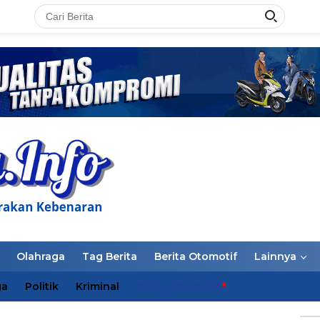
LAN
Olahraga
Tag Berita
Berita Otomotif
Lainnya
ga
Politik
Kriminal
Berita Otomotif