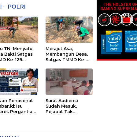
I – POLRI
au TNI Menyatu,
Merajut Asa,
ja Bakti Satgas
Membangun Desa,
D Ke-129
Satgas TMMD Ke-
cantik Sasaran 6
129 Lanjutkan
Pengurukan
Sasaran 5
an Penasehat
Surat Audiensi
bar.id: Isu
Sudah Masuk,
pres Pergantian
Pejabat Tak
olri
Menemui Warga:
yesatkan,
Eks Timor Timur
enangan Mutlak
Pertanyakan
Tangan Presiden
Pelayanan Dinas