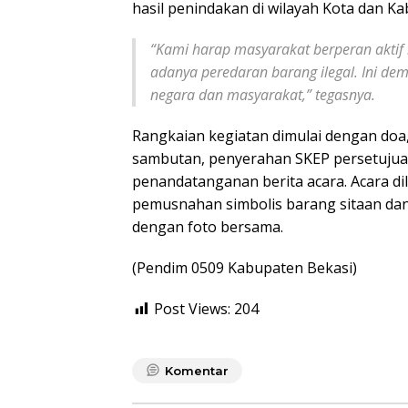
hasil penindakan di wilayah Kota dan K
“Kami harap masyarakat berperan aktif
adanya peredaran barang ilegal. Ini de
negara dan masyarakat,” tegasnya.
Rangkaian kegiatan dimulai dengan doa
sambutan, penyerahan SKEP persetuju
penandatanganan berita acara. Acara d
pemusnahan simbolis barang sitaan dan 
dengan foto bersama.
(Pendim 0509 Kabupaten Bekasi)
Post Views:
204
Komentar