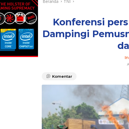
Beranda
TNI
Konferensi per
Dampingi Pemusna
da
I
A
Komentar