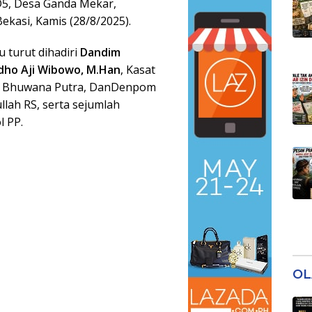
D5, Desa Ganda Mekar,
kasi, Kamis (28/8/2025).
u turut dihadiri
Dandim
dho Aji Wibowo, M.Han
, Kasat
ta Bhuwana Putra, DanDenpom
lah RS, serta sejumlah
l PP.
OL