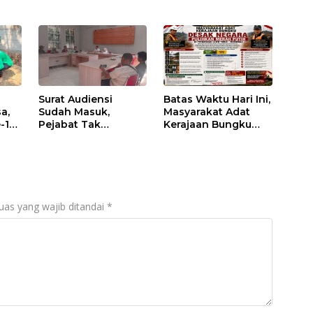
Surat Audiensi
Batas Waktu Hari Ini,
a,
Sudah Masuk,
Masyarakat Adat
-129
Pejabat Tak
Kerajaan Bungku
Menemui Warga: Eks
Desak Negara
aran
Timor Timur
Pulihkan Merah
Pertanyakan
Putih di Seba-Seba
Pelayanan Dinas
Transmigrasi Luwu
Timur
uas yang wajib ditandai
*