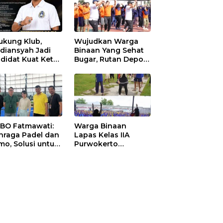
ukung Klub,
Wujudkan Warga
diansyah Jadi
Binaan Yang Sehat
didat Kuat Ketua
Bugar, Rutan Depok
I Ketapang
Laksanakan Senam
Bersama
 BO Fatmawati:
Warga Binaan
hraga Padel dan
Lapas Kelas IIA
mo, Solusi untuk
Purwokerto
yarakat Modern
Melaksanakan
Senam Bersama
untuk Tingkatkan
Imun