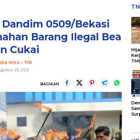
TN
s Dandim 0509/Bekasi
han Barang Ilegal Bea
n Cukai
Hij
Ker
TMM
ndra Wiro
-
TNI
Per
gustus 28, 2025
BAGIKAN
Dew
Sam
Sur
Kap
Men
Kew
di 