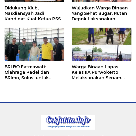
Didukung Klub,
Wujudkan Warga Binaan
Nasdiansyah Jadi
Yang Sehat Bugar, Rutan
Kandidat Kuat Ketua PSSI
Depok Laksanakan
Ketapang
Senam Bersama
BRI BO Fatmawati:
Warga Binaan Lapas
Olahraga Padel dan
Kelas IIA Purwokerto
BRImo, Solusi untuk
Melaksanakan Senam
Masyarakat Modern
Bersama untuk
Tingkatkan Imun