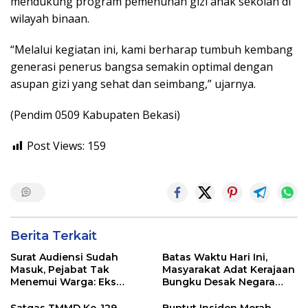
mendukung program pemenuhan gizi anak sekolah di
wilayah binaan.
“Melalui kegiatan ini, kami berharap tumbuh kembang
generasi penerus bangsa semakin optimal dengan
asupan gizi yang sehat dan seimbang,” ujarnya.
(Pendim 0509 Kabupaten Bekasi)
Post Views:
159
Berita Terkait
Surat Audiensi Sudah
Batas Waktu Hari Ini,
Masuk, Pejabat Tak
Masyarakat Adat Kerajaan
Menemui Warga: Eks
Bungku Desak Negara
Timor Timur Pertanyakan
Pulihkan Merah Putih di
Pelayanan Dinas
Seba-Seba