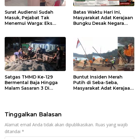
Surat Audiensi Sudah
Batas Waktu Hari Ini,
Masuk, Pejabat Tak
Masyarakat Adat Kerajaan
Menemui Warga: Eks
Bungku Desak Negara
Timor Timur Pertanyakan
Pulihkan Merah Putih di
Pelayanan Dinas
Seba-Seba
Transmigrasi Luwu Timur
Satgas TMMD Ke-129
Buntut Insiden Merah
Bermental Baja Hingga
Putih di Seba-Seba,
Malam Sasaran 3 Di
Masyarakat Adat Kerajaan
Kerjakan
Bungku Nyatakan Siap
Berjihad Secara
Konstitusional
Tinggalkan Balasan
Alamat email Anda tidak akan dipublikasikan.
Ruas yang wajib
ditandai
*