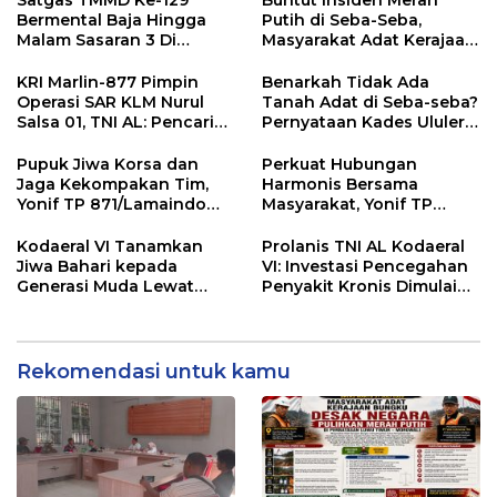
Satgas TMMD Ke-129
Buntut Insiden Merah
Transmigrasi Luwu Timur
Bermental Baja Hingga
Putih di Seba-Seba,
Malam Sasaran 3 Di
Masyarakat Adat Kerajaan
Kerjakan
Bungku Nyatakan Siap
Berjihad Secara
KRI Marlin-877 Pimpin
Benarkah Tidak Ada
Konstitusional
Operasi SAR KLM Nurul
Tanah Adat di Seba-seba?
Salsa 01, TNI AL: Pencarian
Pernyataan Kades Ululere
Terus Dilanjutkan Hingga
Berhadapan dengan
Seluruh Korban
Dokumen Pemerintah
Pupuk Jiwa Korsa dan
Perkuat Hubungan
Ditemukan
Jaga Kekompakan Tim,
Harmonis Bersama
Yonif TP 871/Lamaindo
Masyarakat, Yonif TP
Selenggarakan Acara
870/Sangia Wambulu
Nobar Piala Dunia
Selenggarakan Nobar
Kodaeral VI Tanamkan
Prolanis TNI AL Kodaeral
Bola Gembira
Jiwa Bahari kepada
VI: Investasi Pencegahan
Generasi Muda Lewat
Penyakit Kronis Dimulai
Persami KKRI dan Saka
dari Kesadaran Peserta
Bahari 2026
Rekomendasi untuk kamu