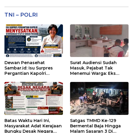
TNI – POLRI
Dewan Penasehat
Surat Audiensi Sudah
Sambar.id: Isu Surpres
Masuk, Pejabat Tak
Pergantian Kapolri
Menemui Warga: Eks
Menyesatkan,
Timor Timur Pertanyakan
Kewenangan Mutlak di
Pelayanan Dinas
Tangan Presiden
Transmigrasi Luwu Timur
Batas Waktu Hari Ini,
Satgas TMMD Ke-129
Masyarakat Adat Kerajaan
Bermental Baja Hingga
Bungku Desak Negara
Malam Sasaran 3 Di