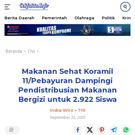
PASANG IKLAN
Berita Daerah
Pemerintah
Olahraga
Politik
Krimi
Langsung
ke
konten
Beranda
TNI
Makanan Sehat Koramil
11/Pebayuran Dampingi
Pendistribusian Makanan
Bergizi untuk 2.922 Siswa
Indra Wiro
-
TNI
September 22, 2025