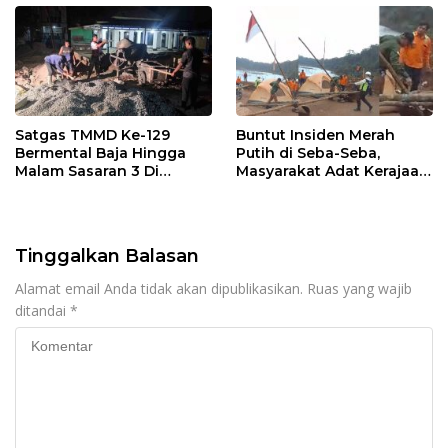
Transmigrasi Luwu Timur
Satgas TMMD Ke-129
Buntut Insiden Merah
Bermental Baja Hingga
Putih di Seba-Seba,
Malam Sasaran 3 Di
Masyarakat Adat Kerajaan
Kerjakan
Bungku Nyatakan Siap
Berjihad Secara
Konstitusional
Tinggalkan Balasan
Alamat email Anda tidak akan dipublikasikan.
Ruas yang wajib
ditandai
*