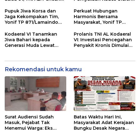
Terus Dilanjutkan Hingga
Berhadapan dengan
Seluruh Korban
Dokumen Pemerintah
Pupuk Jiwa Korsa dan
Perkuat Hubungan
Ditemukan
Jaga Kekompakan Tim,
Harmonis Bersama
Yonif TP 871/Lamaindo
Masyarakat, Yonif TP
Selenggarakan Acara
870/Sangia Wambulu
Nobar Piala Dunia
Selenggarakan Nobar
Kodaeral VI Tanamkan
Prolanis TNI AL Kodaeral
Bola Gembira
Jiwa Bahari kepada
VI: Investasi Pencegahan
Generasi Muda Lewat
Penyakit Kronis Dimulai
Persami KKRI dan Saka
dari Kesadaran Peserta
Bahari 2026
Rekomendasi untuk kamu
Surat Audiensi Sudah
Batas Waktu Hari Ini,
Masuk, Pejabat Tak
Masyarakat Adat Kerajaan
Menemui Warga: Eks
Bungku Desak Negara
Timor Timur Pertanyakan
Pulihkan Merah Putih di
Pelayanan Dinas
Seba-Seba