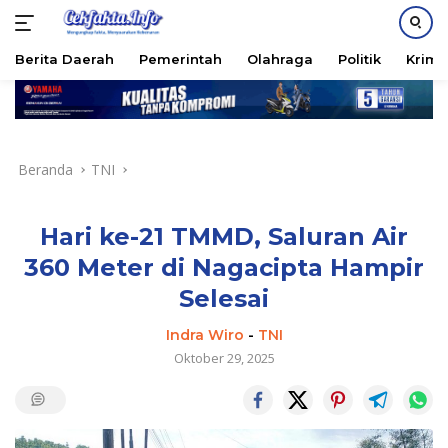
PASANG IKLAN
Berita Daerah
Pemerintah
Olahraga
Politik
Krimi
Langsung
ke
konten
Beranda
TNI
Hari ke-21 TMMD, Saluran Air
360 Meter di Nagacipta Hampir
Selesai
Indra Wiro
-
TNI
Oktober 29, 2025