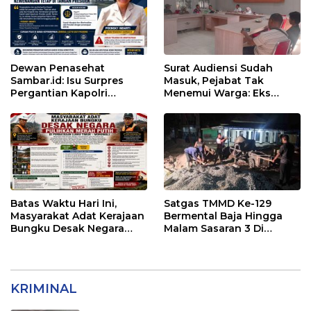
Dewan Penasehat
Surat Audiensi Sudah
Sambar.id: Isu Surpres
Masuk, Pejabat Tak
Pergantian Kapolri
Menemui Warga: Eks
Menyesatkan,
Timor Timur Pertanyakan
Kewenangan Mutlak di
Pelayanan Dinas
Tangan Presiden
Transmigrasi Luwu Timur
Batas Waktu Hari Ini,
Satgas TMMD Ke-129
Masyarakat Adat Kerajaan
Bermental Baja Hingga
Bungku Desak Negara
Malam Sasaran 3 Di
Pulihkan Merah Putih di
Kerjakan
Seba-Seba
KRIMINAL