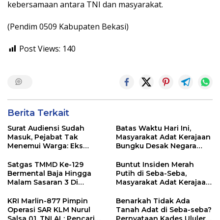
kebersamaan antara TNI dan masyarakat.
(Pendim 0509 Kabupaten Bekasi)
Post Views:
140
Berita Terkait
Surat Audiensi Sudah
Batas Waktu Hari Ini,
Masuk, Pejabat Tak
Masyarakat Adat Kerajaan
Menemui Warga: Eks
Bungku Desak Negara
Timor Timur Pertanyakan
Pulihkan Merah Putih di
Pelayanan Dinas
Seba-Seba
Satgas TMMD Ke-129
Buntut Insiden Merah
Transmigrasi Luwu Timur
Bermental Baja Hingga
Putih di Seba-Seba,
Malam Sasaran 3 Di
Masyarakat Adat Kerajaan
Kerjakan
Bungku Nyatakan Siap
Berjihad Secara
KRI Marlin-877 Pimpin
Benarkah Tidak Ada
Konstitusional
Operasi SAR KLM Nurul
Tanah Adat di Seba-seba?
Salsa 01, TNI AL: Pencarian
Pernyataan Kades Ululere