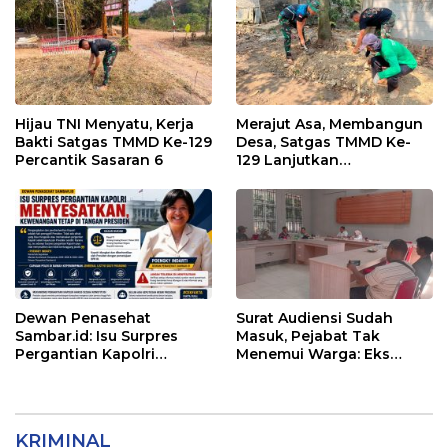
Hijau TNI Menyatu, Kerja
Merajut Asa, Membangun
Bakti Satgas TMMD Ke-129
Desa, Satgas TMMD Ke-
Percantik Sasaran 6
129 Lanjutkan
Pengurukan Sasaran 5
Dewan Penasehat
Surat Audiensi Sudah
Sambar.id: Isu Surpres
Masuk, Pejabat Tak
Pergantian Kapolri
Menemui Warga: Eks
Menyesatkan,
Timor Timur Pertanyakan
Kewenangan Mutlak di
Pelayanan Dinas
Tangan Presiden
Transmigrasi Luwu Timur
KRIMINAL