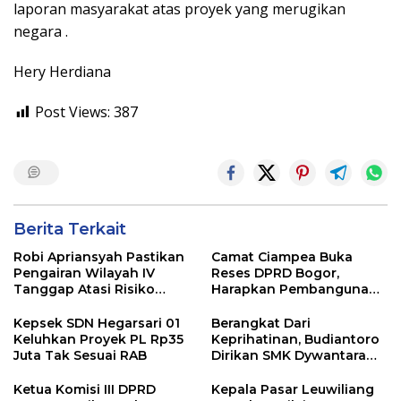
laporan masyarakat atas proyek yang merugikan
negara .
Hery Herdiana
Post Views:
387
Berita Terkait
Robi Apriansyah Pastikan
Camat Ciampea Buka
Pengairan Wilayah IV
Reses DPRD Bogor,
Tanggap Atasi Risiko
Harapkan Pembangunan
Banjir
Tepat Sasaran dan
Responsif
Kepsek SDN Hegarsari 01
Berangkat Dari
Keluhkan Proyek PL Rp35
Keprihatinan, Budiantoro
Juta Tak Sesuai RAB
Dirikan SMK Dywantara
Untuk Majukan
Pendidikan Bogor Barat
Ketua Komisi III DPRD
Kepala Pasar Leuwiliang