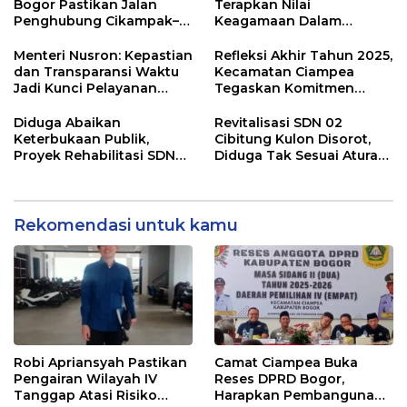
Bogor Pastikan Jalan
Terapkan Nilai
Penghubung Cikampak–
Keagamaan Dalam
Gunung Bunder Tuntas
Pengelolaan Pasar Rakyat
Tahun Ini
Menteri Nusron: Kepastian
Refleksi Akhir Tahun 2025,
dan Transparansi Waktu
Kecamatan Ciampea
Jadi Kunci Pelayanan
Tegaskan Komitmen
Pertanahan
Pelayanan Publik
Diduga Abaikan
Revitalisasi SDN 02
Keterbukaan Publik,
Cibitung Kulon Disorot,
Proyek Rehabilitasi SDN
Diduga Tak Sesuai Aturan
02 Pasarean Tanpa Papan
dan Minim Transparansi
Informasi
Rekomendasi untuk kamu
Robi Apriansyah Pastikan
Camat Ciampea Buka
Pengairan Wilayah IV
Reses DPRD Bogor,
Tanggap Atasi Risiko
Harapkan Pembangunan