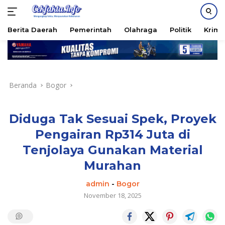
PASANG IKLAN
Berita Daerah
Pemerintah
Olahraga
Politik
Krimi
Langsung
ke
konten
Beranda
Bogor
Diduga Tak Sesuai Spek, Proyek
Pengairan Rp314 Juta di
Tenjolaya Gunakan Material
Murahan
admin
-
Bogor
November 18, 2025