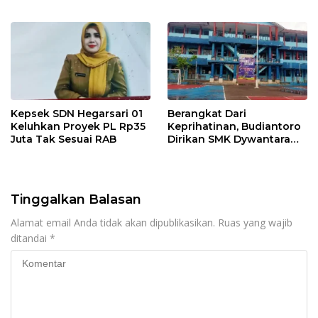
Banjir
Tepat Sasaran dan
Responsif
Kepsek SDN Hegarsari 01
Berangkat Dari
Keluhkan Proyek PL Rp35
Keprihatinan, Budiantoro
Juta Tak Sesuai RAB
Dirikan SMK Dywantara
Untuk Majukan
Pendidikan Bogor Barat
Tinggalkan Balasan
Alamat email Anda tidak akan dipublikasikan.
Ruas yang wajib
ditandai
*