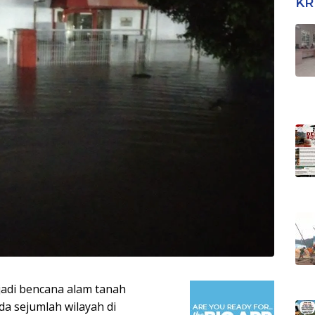
KR
Tra
Tim
jadi bencana alam tanah
a sejumlah wilayah di