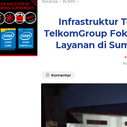
Beranda
BUMN
Infrastruktur
TelkomGroup Fok
Layanan di Sum
a
No
Komentar