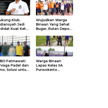
ukung Klub,
Wujudkan Warga
diansyah Jadi
Binaan Yang Sehat
didat Kuat Ketua
Bugar, Rutan Depok
I Ketapang
Laksanakan Senam
Bersama
 BO Fatmawati:
Warga Binaan
hraga Padel dan
Lapas Kelas IIA
mo, Solusi untuk
Purwokerto
yarakat Modern
Melaksanakan
Senam Bersama
untuk Tingkatkan
Imun