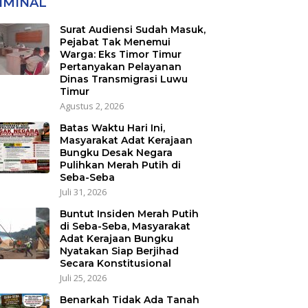
IMINAL
nsmigrasi Luwu
ur
Surat Audiensi Sudah Masuk,
Pejabat Tak Menemui
Warga: Eks Timor Timur
Pertanyakan Pelayanan
Dinas Transmigrasi Luwu
Timur
Agustus 2, 2026
Batas Waktu Hari Ini,
Masyarakat Adat Kerajaan
Bungku Desak Negara
Pulihkan Merah Putih di
Seba-Seba
Juli 31, 2026
Buntut Insiden Merah Putih
di Seba-Seba, Masyarakat
Adat Kerajaan Bungku
Nyatakan Siap Berjihad
Secara Konstitusional
Juli 25, 2026
Benarkah Tidak Ada Tanah