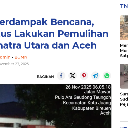
TN
 Terdampak Bencana,
us Lakukan Pemulihan
atra Utara dan Aceh
Mer
Mem
Sat
dmin
-
BUMN
129
vember 27, 2025
Pen
Sas
BAGIKAN
Sur
Sud
Pej
Men
Eks
Per
Pel