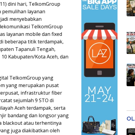
11) dini hari, TelkomGroup
 pemulihan layanan
erjadi menyebabkan
telekomunikasi TelkomGroup
s layanan mobile dan fixed
di beberapa titik terdampak,
paten Tapanuli Tengah,
i, 10 Kabupaten/Kota Aceh, dan
igital TelkomGroup yang
kom yang merupakan pusat
rpusat, infrastruktur fiber
ercatat sejumlah 9 STO di
ilayah Aceh terdampak, serta
anjir bandang dan longsor yang
OL
a blackout atau terhentinya
yang juga diakibatkan oleh