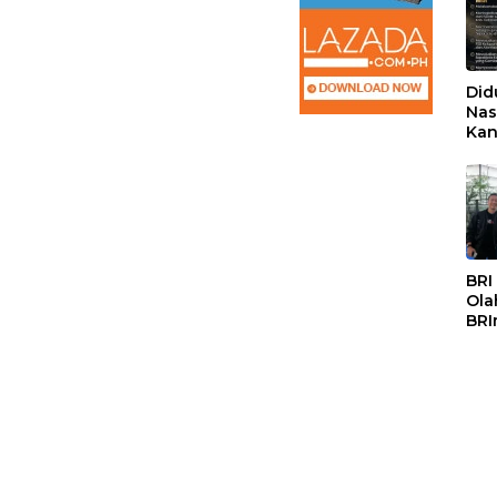
Did
Nas
Kan
PSS
BRI
Ola
BRI
Mas