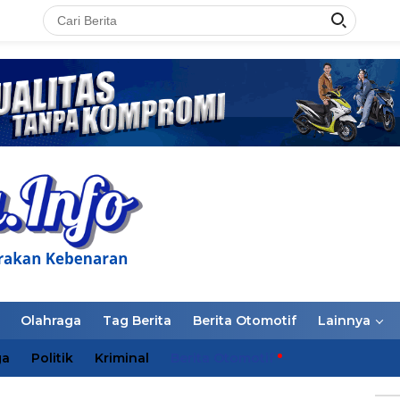
LAN
Olahraga
Tag Berita
Berita Otomotif
Lainnya
ga
Politik
Kriminal
Berita Otomotif