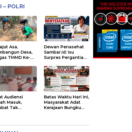
I – POLRI
ajut Asa,
Dewan Penasehat
bangun Desa,
Sambar.id: Isu
gas TMMD Ke-
Surpres Pergantian
 Lanjutkan
Kapolri
gurukan
Menyesatkan,
aran 5
Kewenangan Mutlak
di Tangan Presiden
at Audiensi
Batas Waktu Hari Ini,
ah Masuk,
Masyarakat Adat
abat Tak
Kerajaan Bungku
emui Warga:
Desak Negara
 Timor Timur
Pulihkan Merah
tanyakan
Putih di Seba-Seba
ayanan Dinas