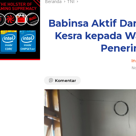
Beranda
TNI
Babinsa Aktif Da
Kesra kepada Wa
Peneri
I
No
Komentar