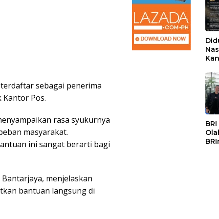
Did
Nas
Kan
PSS
terdaftar sebagai penerima
k Kantor Pos.
menyampaikan rasa syukurnya
BRI
beban masyarakat.
Ola
BRI
antuan ini sangat berarti bagi
Mas
a Bantarjaya, menjelaskan
tkan bantuan langsung di