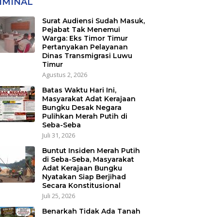
IMINAL
nsmigrasi Luwu
ur
Surat Audiensi Sudah Masuk,
Pejabat Tak Menemui
Warga: Eks Timor Timur
Pertanyakan Pelayanan
Dinas Transmigrasi Luwu
Timur
Agustus 2, 2026
Batas Waktu Hari Ini,
Masyarakat Adat Kerajaan
Bungku Desak Negara
Pulihkan Merah Putih di
Seba-Seba
Juli 31, 2026
Buntut Insiden Merah Putih
di Seba-Seba, Masyarakat
Adat Kerajaan Bungku
Nyatakan Siap Berjihad
Secara Konstitusional
Juli 25, 2026
Benarkah Tidak Ada Tanah