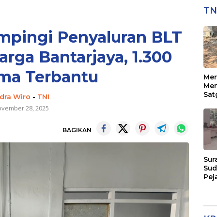
TN
mpingi Penyaluran BLT
rga Bantarjaya, 1.300
ma Terbantu
Mer
Mem
Sat
ndra Wiro
-
TNI
129
vember 28, 2025
Pen
Sas
BAGIKAN
Sur
Sud
Pej
Men
Eks
Per
Pel