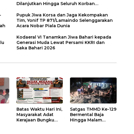
Dilanjutkan Hingga Seluruh Korban
Ditemukan
-
Pupuk Jiwa Korsa dan Jaga Kekompakan
Tim, Yonif TP 871/Lamaindo Selenggarakan
tah
Acara Nobar Piala Dunia
Kodaeral VI Tanamkan Jiwa Bahari kepada
lu
Generasi Muda Lewat Persami KKRI dan
Saka Bahari 2026
Batas Waktu Hari Ini,
Satgas TMMD Ke-129
Masyarakat Adat
Bermental Baja
Kerajaan Bungku
Hingga Malam
 Eks
Desak Negara
Sasaran 3 Di
Pulihkan Merah
Kerjakan