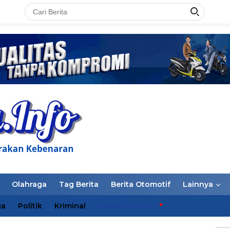
LAN
Olahraga
Tag Berita
Berita Otomotif
Lainnya
ga
Politik
Kriminal
Berita Otomotif