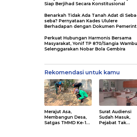
Siap Berjihad Secara Konstitusional
Benarkah Tidak Ada Tanah Adat di Seba
seba? Pernyataan Kades Ululere
Berhadapan dengan Dokumen Pemerin
Perkuat Hubungan Harmonis Bersama
Masyarakat, Yonif TP 870/Sangia Wambu
Selenggarakan Nobar Bola Gembira
Rekomendasi untuk kamu
Merajut Asa,
Surat Audiensi
Membangun Desa,
Sudah Masuk,
Satgas TMMD Ke-129
Pejabat Tak
Lanjutkan
Menemui Warga:
Pengurukan Sasaran
Timor Timur