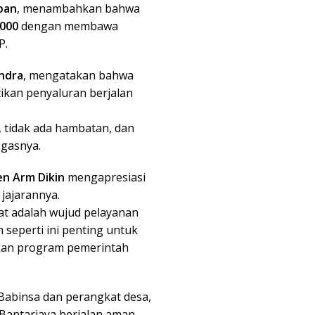
pan
, menambahkan bahwa
000
dengan membawa
P.
ndra
, mengatakan bahwa
kan penyaluran berjalan
, tidak ada hambatan, dan
egasnya.
n Arm Dikin
mengapresiasi
jajarannya.
at adalah wujud pelayanan
seperti ini penting untuk
ikan program pemerintah
Babinsa dan perangkat desa,
Bantarjaya berjalan aman,