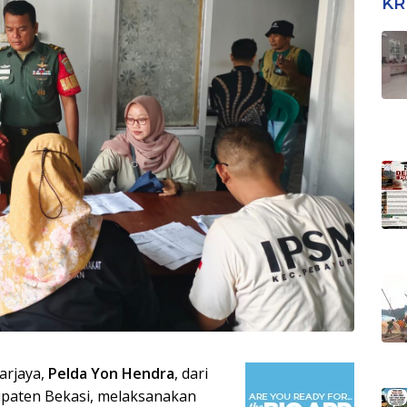
KR
Tra
Tim
arjaya,
Pelda Yon Hendra
, dari
paten Bekasi, melaksanakan