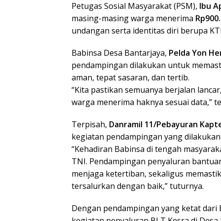
Petugas Sosial Masyarakat (PSM),
Ibu A
masing-masing warga menerima
Rp900.
undangan serta identitas diri berupa KT
Babinsa Desa Bantarjaya,
Pelda Yon He
pendampingan dilakukan untuk memasti
aman, tepat sasaran, dan tertib.
“Kita pastikan semuanya berjalan lancar
warga menerima haknya sesuai data,” t
Terpisah,
Danramil 11/Pebayuran Kapte
kegiatan pendampingan yang dilakukan 
“Kehadiran Babinsa di tengah masyarak
TNI. Pendampingan penyaluran bantuan 
menjaga ketertiban, sekaligus memast
tersalurkan dengan baik,” tuturnya.
Dengan pendampingan yang ketat dari 
kegiatan penyaluran BLT Kesra di Desa 