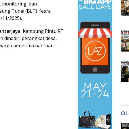
 monitoring, dan
ung Tunai (BLT) Kesra
/11/2025).
antarjaya
, Kampung Pintu RT
n dihadiri perangkat desa,
 warga penerima bantuan.
OL