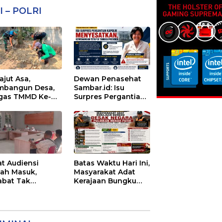
I – POLRI
ajut Asa,
Dewan Penasehat
bangun Desa,
Sambar.id: Isu
gas TMMD Ke-
Surpres Pergantian
 Lanjutkan
Kapolri
gurukan
Menyesatkan,
aran 5
Kewenangan Mutlak
di Tangan Presiden
at Audiensi
Batas Waktu Hari Ini,
ah Masuk,
Masyarakat Adat
abat Tak
Kerajaan Bungku
emui Warga:
Desak Negara
 Timor Timur
Pulihkan Merah
tanyakan
Putih di Seba-Seba
ayanan Dinas