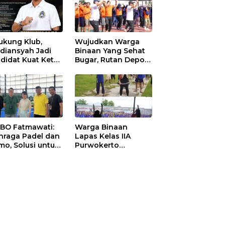
ukung Klub,
Wujudkan Warga
diansyah Jadi
Binaan Yang Sehat
didat Kuat Ketua
Bugar, Rutan Depok
I Ketapang
Laksanakan Senam
Bersama
 BO Fatmawati:
Warga Binaan
hraga Padel dan
Lapas Kelas IIA
mo, Solusi untuk
Purwokerto
yarakat Modern
Melaksanakan
Senam Bersama
untuk Tingkatkan
Imun