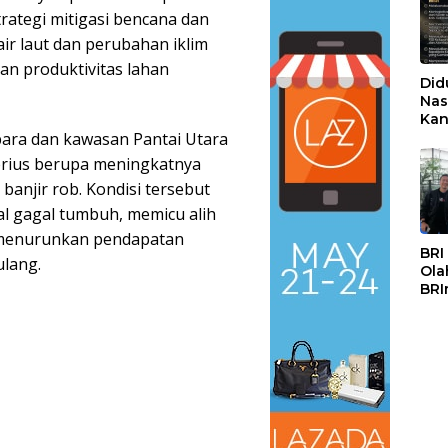
strategi mitigasi bencana dan
ir laut dan perubahan iklim
n produktivitas lahan
Did
Nas
Kan
PSS
epara dan kawasan Pantai Utara
rius berupa meningkatnya
n banjir rob. Kondisi tersebut
l gagal tumbuh, memicu alih
ta menurunkan pendapatan
BRI
ulang.
Ola
BRI
Mas