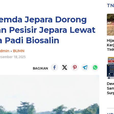
TN
Pemda Jepara Dorong
 Pesisir Jepara Lewat
 Padi Biosalin
Hij
Ker
TMM
dmin
-
BUMN
Per
sember 18, 2025
BAGIKAN
Dew
Sam
Sur
Kap
Men
Kew
di 