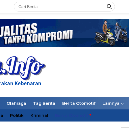
LAN
Olahraga
Tag Berita
Berita Otomotif
Lainnya
ga
Politik
Kriminal
Berita Otomotif