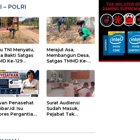
I – POLRI
au TNI Menyatu,
Merajut Asa,
ja Bakti Satgas
Membangun Desa,
D Ke-129
Satgas TMMD Ke-
cantik Sasaran 6
129 Lanjutkan
Pengurukan
Sasaran 5
an Penasehat
Surat Audiensi
bar.id: Isu
Sudah Masuk,
pres Pergantian
Pejabat Tak
olri
Menemui Warga:
yesatkan,
Eks Timor Timur
enangan Mutlak
Pertanyakan
Tangan Presiden
Pelayanan Dinas