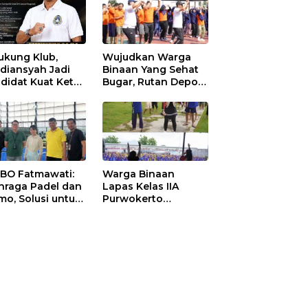
ukung Klub,
Wujudkan Warga
diansyah Jadi
Binaan Yang Sehat
didat Kuat Ketua
Bugar, Rutan Depok
I Ketapang
Laksanakan Senam
Bersama
 BO Fatmawati:
Warga Binaan
hraga Padel dan
Lapas Kelas IIA
mo, Solusi untuk
Purwokerto
yarakat Modern
Melaksanakan
Senam Bersama
untuk Tingkatkan
Imun