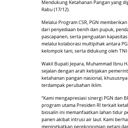
Mendukung Ketahanan Pangan yang dige
Rabu (17/12).
Melalui Program CSR, PGN memberikan
dari penyediaan benih dan pupuk, pen
pascapanen, serta penguatan kapasitas 
melalui kolaborasi multipihak antara P
kelompok tani, serta didukung oleh TNI
Wakil Bupati Jepara, Muhammad Ibnu Haj
sejalan dengan arah kebijakan pemeri
ketahanan pangan nasional, khususnya
terdampak perubahan iklim.
“Kami mengapresiasi sinergi PGN dan 
program utama Presiden RI terkait keta
biosalin ini memanfaatkan lahan tidur pe
panen akibat intrusi air laut. Kami berh
meningkatkan perekonomian petani dan