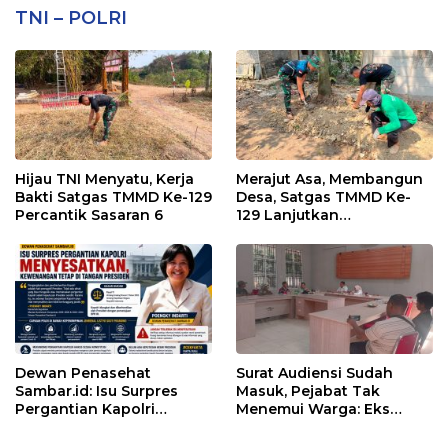
TNI – POLRI
Hijau TNI Menyatu, Kerja
Merajut Asa, Membangun
Bakti Satgas TMMD Ke-129
Desa, Satgas TMMD Ke-
Percantik Sasaran 6
129 Lanjutkan
Pengurukan Sasaran 5
Dewan Penasehat
Surat Audiensi Sudah
Sambar.id: Isu Surpres
Masuk, Pejabat Tak
Pergantian Kapolri
Menemui Warga: Eks
Menyesatkan,
Timor Timur Pertanyakan
Kewenangan Mutlak di
Pelayanan Dinas