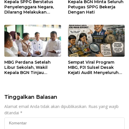
Kepala SPPG Berstatus
Kepala BGN Minta Seluruh
Penyelenggara Negara,
Petugas SPPG Bekerja
Dilarang Melakukan
Dengan Hati
Segala Bentuk Pungutan
MBG Perdana Setelah
Sempat Viral Program
Libur Sekolah, Wakil
MBG, PJI Sulsel Desak
Kepala BGN Tinjau
Kejati Audit Menyeluruh
Pelaksanaan Program
hingga Daerah Sorotan
MBG di Jakarta Pusat
Dugaan Pelaksanaan di
Sinjai, Isu Keterlibatan
Legislator
Tinggalkan Balasan
Alamat email Anda tidak akan dipublikasikan.
Ruas yang wajib
ditandai
*