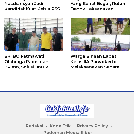
Nasdiansyah Jadi
Yang Sehat Bugar, Rutan
Kandidat Kuat Ketua PSSI
Depok Laksanakan
Ketapang
Senam Bersama
BRI BO Fatmawati:
Warga Binaan Lapas
Olahraga Padel dan
Kelas IIA Purwokerto
BRImo, Solusi untuk
Melaksanakan Senam
Masyarakat Modern
Bersama untuk
Tingkatkan Imun
Redaksi
Kode Etik
Privacy Policy
Pedoman Media Siber