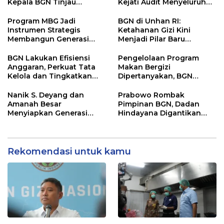
Kepala BGN Tinjau
Kejati Audit Menyeluruh
Pelaksanaan Program
hingga Daerah Sorotan
MBG di Jakarta Pusat
Dugaan Pelaksanaan di
Program MBG Jadi
BGN di Unhan RI:
Sinjai, Isu Keterlibatan
Instrumen Strategis
Ketahanan Gizi Kini
Legislator
Membangun Generasi
Menjadi Pilar Baru
Indonesia Emas 2045
Pertahanan Nasional
BGN Lakukan Efisiensi
Pengelolaan Program
Anggaran, Perkuat Tata
Makan Bergizi
Kelola dan Tingkatkan
Dipertanyakan, BGN
Efektivitas Program
Masuki Babak Evaluasi
Makan Bergizi Gratis
Besar
Nanik S. Deyang dan
Prabowo Rombak
Amanah Besar
Pimpinan BGN, Dadan
Menyiapkan Generasi
Hindayana Digantikan
Sehat Indonesia
Nanik S Deyang
Rekomendasi untuk kamu