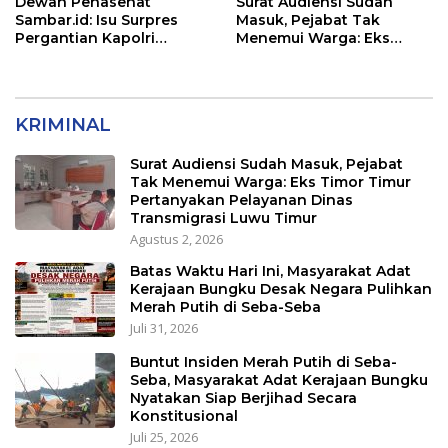
Dewan Penasehat
Surat Audiensi Sudah
Sambar.id: Isu Surpres
Masuk, Pejabat Tak
Pergantian Kapolri
Menemui Warga: Eks
Menyesatkan,
Timor Timur Pertanyakan
Kewenangan Mutlak di
Pelayanan Dinas
Tangan Presiden
Transmigrasi Luwu Timur
KRIMINAL
Surat Audiensi Sudah Masuk, Pejabat
Tak Menemui Warga: Eks Timor Timur
Pertanyakan Pelayanan Dinas
Transmigrasi Luwu Timur
Agustus 2, 2026
Batas Waktu Hari Ini, Masyarakat Adat
Kerajaan Bungku Desak Negara Pulihkan
Merah Putih di Seba-Seba
Juli 31, 2026
Buntut Insiden Merah Putih di Seba-
Seba, Masyarakat Adat Kerajaan Bungku
Nyatakan Siap Berjihad Secara
Konstitusional
Juli 25, 2026