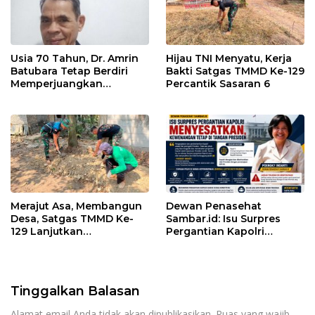
Usia 70 Tahun, Dr. Amrin
Hijau TNI Menyatu, Kerja
Batubara Tetap Berdiri
Bakti Satgas TMMD Ke-129
Memperjuangkan
Percantik Sasaran 6
Keadilan bagi 23 Korban
Merajut Asa, Membangun
Dewan Penasehat
Desa, Satgas TMMD Ke-
Sambar.id: Isu Surpres
129 Lanjutkan
Pergantian Kapolri
Pengurukan Sasaran 5
Menyesatkan,
Kewenangan Mutlak di
Tangan Presiden
Tinggalkan Balasan
Alamat email Anda tidak akan dipublikasikan.
Ruas yang wajib