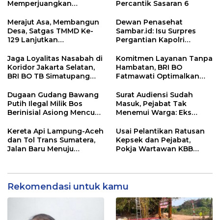
Memperjuangkan
Percantik Sasaran 6
Keadilan bagi 23 Korban
Merajut Asa, Membangun
Dewan Penasehat
Desa, Satgas TMMD Ke-
Sambar.id: Isu Surpres
129 Lanjutkan
Pergantian Kapolri
Pengurukan Sasaran 5
Menyesatkan,
Kewenangan Mutlak di
Jaga Loyalitas Nasabah di
Komitmen Layanan Tanpa
Tangan Presiden
Koridor Jakarta Selatan,
Hambatan, BRI BO
BRI BO TB Simatupang
Fatmawati Optimalkan
Terus Berinovasi
Pelayanan Nasabah di
Setiap Lini
Dugaan Gudang Bawang
Surat Audiensi Sudah
Putih Ilegal Milik Bos
Masuk, Pejabat Tak
Berinisial Asiong Mencuat,
Menemui Warga: Eks
Disperindag dan APH
Timor Timur Pertanyakan
Didesak Bertindak
Pelayanan Dinas
Kereta Api Lampung-Aceh
Usai Pelantikan Ratusan
Transmigrasi Luwu Timur
dan Tol Trans Sumatera,
Kepsek dan Pejabat,
Jalan Baru Menuju
Pokja Wartawan KBB
Indonesia Emas 2045
Tekankan
Profesionalisme
Rekomendasi untuk kamu