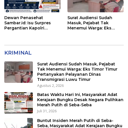
Dewan Penasehat
Surat Audiensi Sudah
Sambar.id: Isu Surpres
Masuk, Pejabat Tak
Pergantian Kapolri
Menemui Warga: Eks
Menyesatkan,
Timor Timur Pertanyakan
Kewenangan Mutlak di
Pelayanan Dinas
Tangan Presiden
Transmigrasi Luwu Timur
KRIMINAL
Surat Audiensi Sudah Masuk, Pejabat
Tak Menemui Warga: Eks Timor Timur
Pertanyakan Pelayanan Dinas
Transmigrasi Luwu Timur
Agustus 2, 2026
Batas Waktu Hari Ini, Masyarakat Adat
Kerajaan Bungku Desak Negara Pulihkan
Merah Putih di Seba-Seba
Juli 31, 2026
Buntut Insiden Merah Putih di Seba-
Seba, Masyarakat Adat Kerajaan Bungku