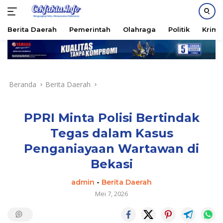
PASANG IKLAN
Berita Daerah
Pemerintah
Olahraga
Politik
Krimi
Langsung
ke
konten
Beranda
Berita Daerah
PPRI Minta Polisi Bertindak
Tegas dalam Kasus
Penganiayaan Wartawan di
Bekasi
admin
-
Berita Daerah
Mei 7, 2026