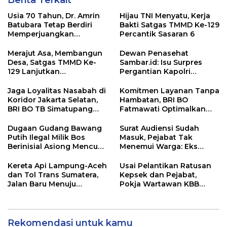
Usia 70 Tahun, Dr. Amrin
Hijau TNI Menyatu, Kerja
Batubara Tetap Berdiri
Bakti Satgas TMMD Ke-129
Memperjuangkan
Percantik Sasaran 6
Keadilan bagi 23 Korban
Merajut Asa, Membangun
Dewan Penasehat
Desa, Satgas TMMD Ke-
Sambar.id: Isu Surpres
129 Lanjutkan
Pergantian Kapolri
Pengurukan Sasaran 5
Menyesatkan,
Kewenangan Mutlak di
Jaga Loyalitas Nasabah di
Komitmen Layanan Tanpa
Tangan Presiden
Koridor Jakarta Selatan,
Hambatan, BRI BO
BRI BO TB Simatupang
Fatmawati Optimalkan
Terus Berinovasi
Pelayanan Nasabah di
Setiap Lini
Dugaan Gudang Bawang
Surat Audiensi Sudah
Putih Ilegal Milik Bos
Masuk, Pejabat Tak
Berinisial Asiong Mencuat,
Menemui Warga: Eks
Disperindag dan APH
Timor Timur Pertanyakan
Didesak Bertindak
Pelayanan Dinas
Kereta Api Lampung-Aceh
Usai Pelantikan Ratusan
Transmigrasi Luwu Timur
dan Tol Trans Sumatera,
Kepsek dan Pejabat,
Jalan Baru Menuju
Pokja Wartawan KBB
Indonesia Emas 2045
Tekankan
Profesionalisme
Rekomendasi untuk kamu