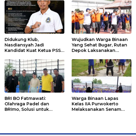
Didukung Klub,
Wujudkan Warga Binaan
Nasdiansyah Jadi
Yang Sehat Bugar, Rutan
Kandidat Kuat Ketua PSSI
Depok Laksanakan
Ketapang
Senam Bersama
BRI BO Fatmawati:
Warga Binaan Lapas
Olahraga Padel dan
Kelas IIA Purwokerto
BRImo, Solusi untuk
Melaksanakan Senam
Masyarakat Modern
Bersama untuk
Tingkatkan Imun