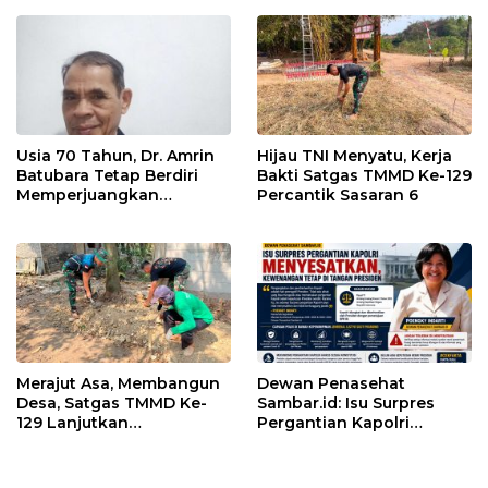
Usia 70 Tahun, Dr. Amrin
Hijau TNI Menyatu, Kerja
Batubara Tetap Berdiri
Bakti Satgas TMMD Ke-129
Memperjuangkan
Percantik Sasaran 6
Keadilan bagi 23 Korban
Merajut Asa, Membangun
Dewan Penasehat
Desa, Satgas TMMD Ke-
Sambar.id: Isu Surpres
129 Lanjutkan
Pergantian Kapolri
Pengurukan Sasaran 5
Menyesatkan,
Kewenangan Mutlak di
Tangan Presiden