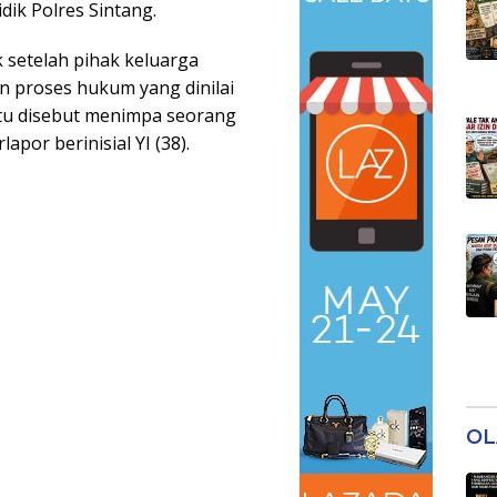
idik Polres Sintang.
k setelah pihak keluarga
proses hukum yang dinilai
itu disebut menimpa seorang
apor berinisial YI (38).
OL