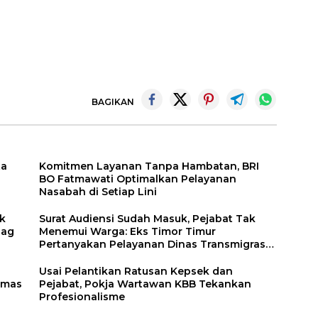
BAGIKAN
ta
Komitmen Layanan Tanpa Hambatan, BRI
BO Fatmawati Optimalkan Pelayanan
Nasabah di Setiap Lini
ik
Surat Audiensi Sudah Masuk, Pejabat Tak
dag
Menemui Warga: Eks Timor Timur
Pertanyakan Pelayanan Dinas Transmigrasi
Luwu Timur
Usai Pelantikan Ratusan Kepsek dan
Emas
Pejabat, Pokja Wartawan KBB Tekankan
Profesionalisme