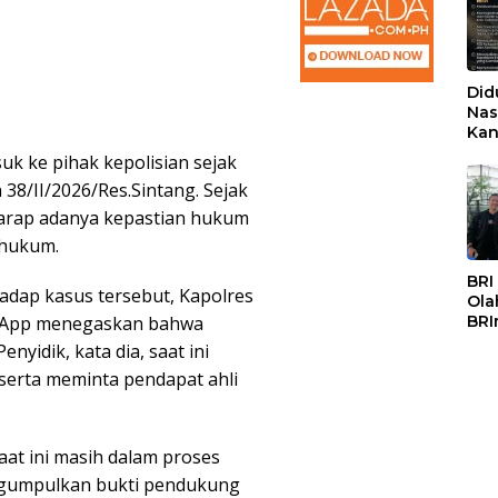
Did
Nas
Kan
PSS
k ke pihak kepolisian sejak
38/II/2026/Res.Sintang. Sejak
harap adanya kepastian hukum
 hukum.
BRI
dap kasus tersebut, Kapolres
Ola
atsApp menegaskan bahwa
BRI
Mas
nyidik, kata dia, saat ini
serta meminta pendapat ahli
at ini masih dalam proses
engumpulkan bukti pendukung