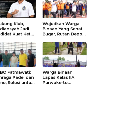
ukung Klub,
Wujudkan Warga
diansyah Jadi
Binaan Yang Sehat
didat Kuat Ketua
Bugar, Rutan Depok
I Ketapang
Laksanakan Senam
Bersama
 BO Fatmawati:
Warga Binaan
hraga Padel dan
Lapas Kelas IIA
mo, Solusi untuk
Purwokerto
yarakat Modern
Melaksanakan
Senam Bersama
untuk Tingkatkan
Imun