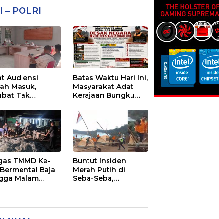
I – POLRI
at Audiensi
Batas Waktu Hari Ini,
ah Masuk,
Masyarakat Adat
abat Tak
Kerajaan Bungku
emui Warga:
Desak Negara
 Timor Timur
Pulihkan Merah
tanyakan
Putih di Seba-Seba
ayanan Dinas
nsmigrasi Luwu
ur
gas TMMD Ke-
Buntut Insiden
 Bermental Baja
Merah Putih di
gga Malam
Seba-Seba,
an 3 Di
Masyarakat Adat
jakan
Kerajaan Bungku
Nyatakan Siap
Berjihad Secara