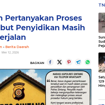
TN
n Pertanyakan Proses
ebut Penyidikan Masih
erjalan
Sur
Sud
Pej
n
-
Berita Daerah
Men
Mei 12, 2026
Eks
Per
Pel
BAGIKAN
Tra
Tim
Sat
129
Hin
Sasar
Ker