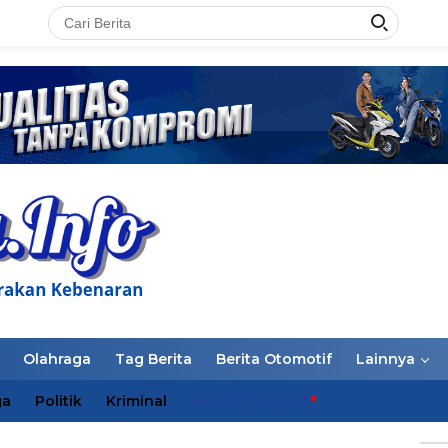
LAN
Olahraga
Tag Berita
Berita Otomotif
Lainnya
ga
Politik
Kriminal
Berita Otomotif