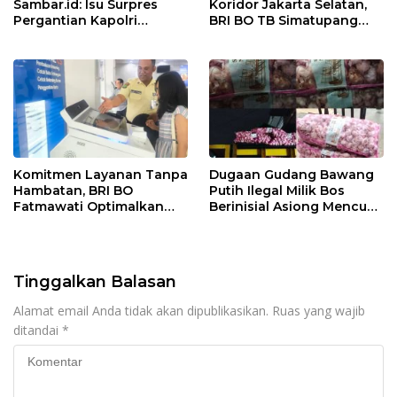
Sambar.id: Isu Surpres
Koridor Jakarta Selatan,
Pergantian Kapolri
BRI BO TB Simatupang
Menyesatkan,
Terus Berinovasi
Kewenangan Mutlak di
Tangan Presiden
Komitmen Layanan Tanpa
Dugaan Gudang Bawang
Hambatan, BRI BO
Putih Ilegal Milik Bos
Fatmawati Optimalkan
Berinisial Asiong Mencuat,
Pelayanan Nasabah di
Disperindag dan APH
Setiap Lini
Didesak Bertindak
Tinggalkan Balasan
Alamat email Anda tidak akan dipublikasikan.
Ruas yang wajib
ditandai
*