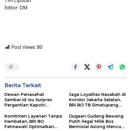
Tim Liputan
Editor: DM
Post Views:
80
Berita Terkait
Dewan Penasehat
Jaga Loyalitas Nasabah di
Sambar.id: Isu Surpres
Koridor Jakarta Selatan,
Pergantian Kapolri
BRI BO TB Simatupang
Menyesatkan,
Terus Berinovasi
Kewenangan Mutlak di
Komitmen Layanan Tanpa
Dugaan Gudang Bawang
Tangan Presiden
Hambatan, BRI BO
Putih Ilegal Milik Bos
Fatmawati Optimalkan
Berinisial Asiong Mencuat,