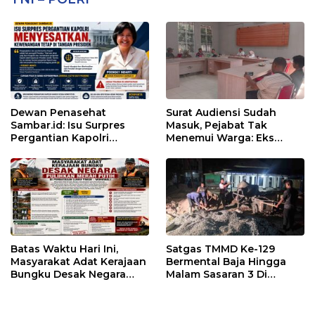
Dewan Penasehat
Surat Audiensi Sudah
Sambar.id: Isu Surpres
Masuk, Pejabat Tak
Pergantian Kapolri
Menemui Warga: Eks
Menyesatkan,
Timor Timur Pertanyakan
Kewenangan Mutlak di
Pelayanan Dinas
Tangan Presiden
Transmigrasi Luwu Timur
Batas Waktu Hari Ini,
Satgas TMMD Ke-129
Masyarakat Adat Kerajaan
Bermental Baja Hingga
Bungku Desak Negara
Malam Sasaran 3 Di
Pulihkan Merah Putih di
Kerjakan
Seba-Seba