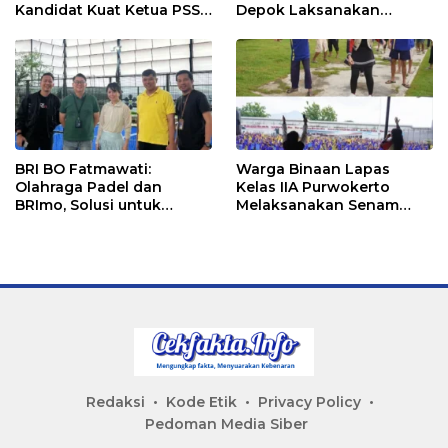
Kandidat Kuat Ketua PSSI
Depok Laksanakan
Ketapang
Senam Bersama
BRI BO Fatmawati:
Warga Binaan Lapas
Olahraga Padel dan
Kelas IIA Purwokerto
BRImo, Solusi untuk
Melaksanakan Senam
Masyarakat Modern
Bersama untuk
Tingkatkan Imun
Redaksi
Kode Etik
Privacy Policy
Pedoman Media Siber