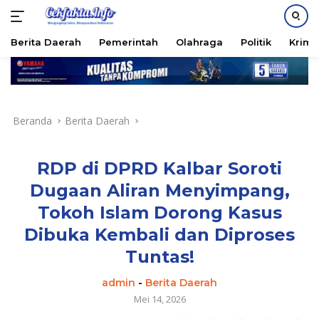
PASANG IKLAN
Berita Daerah
Pemerintah
Olahraga
Politik
Krimi
Langsung
ke
konten
Beranda
Berita Daerah
RDP di DPRD Kalbar Soroti
Dugaan Aliran Menyimpang,
Tokoh Islam Dorong Kasus
Dibuka Kembali dan Diproses
Tuntas!
admin
-
Berita Daerah
Mei 14, 2026