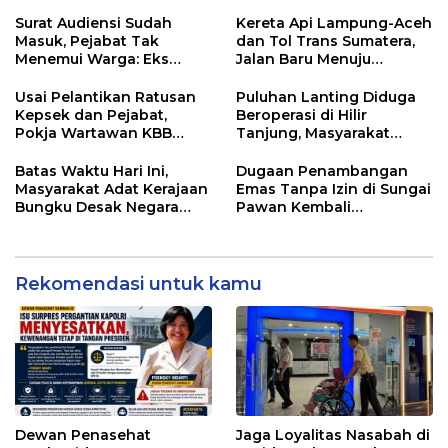
Pelayanan Nasabah di
Disperindag dan APH
Setiap Lini
Didesak Bertindak
Surat Audiensi Sudah
Kereta Api Lampung-Aceh
Masuk, Pejabat Tak
dan Tol Trans Sumatera,
Menemui Warga: Eks
Jalan Baru Menuju
Timor Timur Pertanyakan
Indonesia Emas 2045
Pelayanan Dinas
Usai Pelantikan Ratusan
Puluhan Lanting Diduga
Transmigrasi Luwu Timur
Kepsek dan Pejabat,
Beroperasi di Hilir
Pokja Wartawan KBB
Tanjung, Masyarakat
Tekankan
Desak Penindakan PETI
Profesionalisme
Batas Waktu Hari Ini,
Dugaan Penambangan
Masyarakat Adat Kerajaan
Emas Tanpa Izin di Sungai
Bungku Desak Negara
Pawan Kembali
Pulihkan Merah Putih di
Terungkap, Transparansi
Seba-Seba
Aparat Dipertanyakan
Rekomendasi untuk kamu
Dewan Penasehat
Jaga Loyalitas Nasabah di