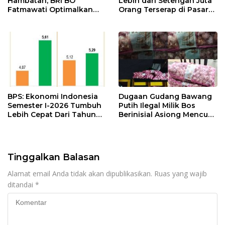
Hambatan, BRI BO
Lebih dari Setengah Juta
Fatmawati Optimalkan
Orang Terserap di Pasar
Pelayanan Nasabah di
Kerja
Setiap Lini
BPS: Ekonomi Indonesia
Dugaan Gudang Bawang
Semester I-2026 Tumbuh
Putih Ilegal Milik Bos
Lebih Cepat Dari Tahun
Berinisial Asiong Mencuat,
2025
Disperindag dan APH
Didesak Bertindak
Tinggalkan Balasan
Alamat email Anda tidak akan dipublikasikan.
Ruas yang wajib
ditandai
*