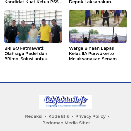
Kandidat Kuat Ketua PSSI
Depok Laksanakan
Ketapang
Senam Bersama
BRI BO Fatmawati:
Warga Binaan Lapas
Olahraga Padel dan
Kelas IIA Purwokerto
BRImo, Solusi untuk
Melaksanakan Senam
Masyarakat Modern
Bersama untuk
Tingkatkan Imun
Redaksi
Kode Etik
Privacy Policy
Pedoman Media Siber