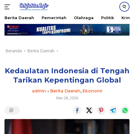
PASANG IKLAN
Berita Daerah
Pemerintah
Olahraga
Politik
Krimi
Langsung
ke
konten
Beranda
Berita Daerah
Kedaulatan Indonesia di Tengah
Tarikan Kepentingan Global
admin
-
Berita Daerah
,
Ekonomi
Mei 28, 2026