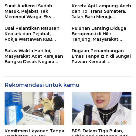
Didesak Bertindak
Surat Audiensi Sudah
Kereta Api Lampung-Aceh
Masuk, Pejabat Tak
dan Tol Trans Sumatera,
Menemui Warga: Eks
Jalan Baru Menuju
Timor Timur Pertanyakan
Indonesia Emas 2045
Pelayanan Dinas
Usai Pelantikan Ratusan
Puluhan Lanting Diduga
Transmigrasi Luwu Timur
Kepsek dan Pejabat,
Beroperasi di Hilir
Pokja Wartawan KBB
Tanjung, Masyarakat
Tekankan
Desak Penindakan PETI
Profesionalisme
Batas Waktu Hari Ini,
Dugaan Penambangan
Masyarakat Adat Kerajaan
Emas Tanpa Izin di Sungai
Bungku Desak Negara
Pawan Kembali
Pulihkan Merah Putih di
Terungkap, Transparansi
Seba-Seba
Aparat Dipertanyakan
Rekomendasi untuk kamu
Komitmen Layanan Tanpa
BPS: Dalam Tiga Bulan,