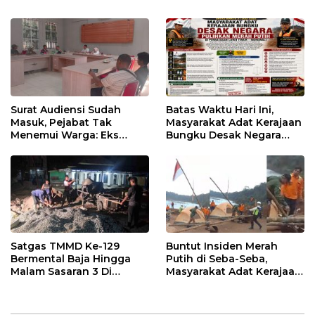
Surat Audiensi Sudah
Batas Waktu Hari Ini,
Masuk, Pejabat Tak
Masyarakat Adat Kerajaan
Menemui Warga: Eks
Bungku Desak Negara
Timor Timur Pertanyakan
Pulihkan Merah Putih di
Pelayanan Dinas
Seba-Seba
Transmigrasi Luwu Timur
Satgas TMMD Ke-129
Buntut Insiden Merah
Bermental Baja Hingga
Putih di Seba-Seba,
Malam Sasaran 3 Di
Masyarakat Adat Kerajaan
Kerjakan
Bungku Nyatakan Siap
Berjihad Secara
Konstitusional