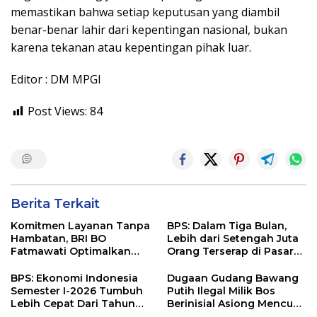
memastikan bahwa setiap keputusan yang diambil
benar-benar lahir dari kepentingan nasional, bukan
karena tekanan atau kepentingan pihak luar.
Editor : DM MPGI
Post Views:
84
Berita Terkait
Komitmen Layanan Tanpa
BPS: Dalam Tiga Bulan,
Hambatan, BRI BO
Lebih dari Setengah Juta
Fatmawati Optimalkan
Orang Terserap di Pasar
Pelayanan Nasabah di
Kerja
Setiap Lini
BPS: Ekonomi Indonesia
Dugaan Gudang Bawang
Semester I-2026 Tumbuh
Putih Ilegal Milik Bos
Lebih Cepat Dari Tahun
Berinisial Asiong Mencuat,
2025
Disperindag dan APH