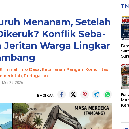
TN
suruh Menanam, Setelah
ikeruk? Konflik Seba-
n Jeritan Warga Lingkar
Dew
Sam
ambang
Sur
Kap
Men
Kriminal
,
Info Desa
,
Ketahanan Pangan
,
Komunitas
,
Kew
emerintah
,
Peringatan
di 
Mei 29, 2026
Bat
BAGIKAN
Mas
Ker
Des
Pul
Put