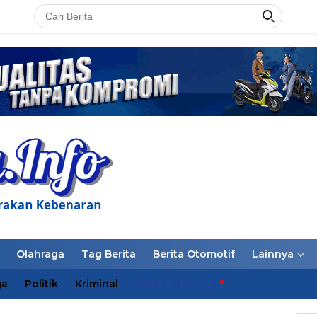
LAN
Olahraga
Tag Berita
Berita Otomotif
Lainnya
ga
Politik
Kriminal
Berita Otomotif