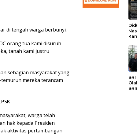
Did
dar di tengah warga berbunyi:
Nas
Kan
PSS
VOC orang tua kami disuruh
ka, tanah kami justru
aan sebagian masyarakat yang
BRI
n-temurun mereka terancam
Ola
BRI
Mas
LPSK
asyarakat, warga telah
n hak kepada Presiden
pak aktivitas pertambangan