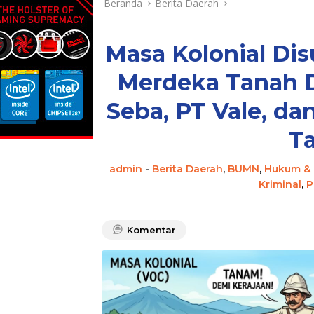
Beranda
Berita Daerah
Masa Kolonial Di
Merdeka Tanah D
Seba, PT Vale, da
T
admin
-
Berita Daerah
,
BUMN
,
Hukum & 
Kriminal
,
P
Komentar