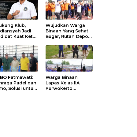
ukung Klub,
Wujudkan Warga
diansyah Jadi
Binaan Yang Sehat
didat Kuat Ketua
Bugar, Rutan Depok
I Ketapang
Laksanakan Senam
Bersama
 BO Fatmawati:
Warga Binaan
hraga Padel dan
Lapas Kelas IIA
mo, Solusi untuk
Purwokerto
yarakat Modern
Melaksanakan
Senam Bersama
untuk Tingkatkan
Imun