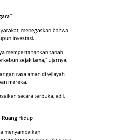
gara”
 masyarakat, menegaskan bahwa
un investasi.
nya mempertahankan tanah
rkebun sejak lama,” ujarnya.
langan rasa aman di wilayah
pan mereka.
saikan secara terbuka, adil,
n Ruang Hidup
juga menyampaikan
an lingkungan akibat ekspansi