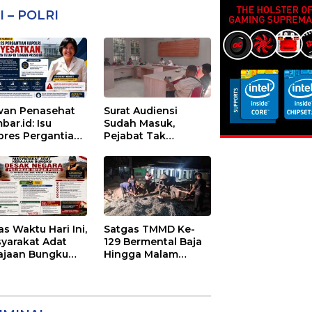
I – POLRI
an Penasehat
Surat Audiensi
bar.id: Isu
Sudah Masuk,
pres Pergantian
Pejabat Tak
olri
Menemui Warga:
yesatkan,
Eks Timor Timur
enangan Mutlak
Pertanyakan
Tangan Presiden
Pelayanan Dinas
Transmigrasi Luwu
Timur
as Waktu Hari Ini,
Satgas TMMD Ke-
yarakat Adat
129 Bermental Baja
ajaan Bungku
Hingga Malam
ak Negara
Sasaran 3 Di
ihkan Merah
Kerjakan
ih di Seba-Seba