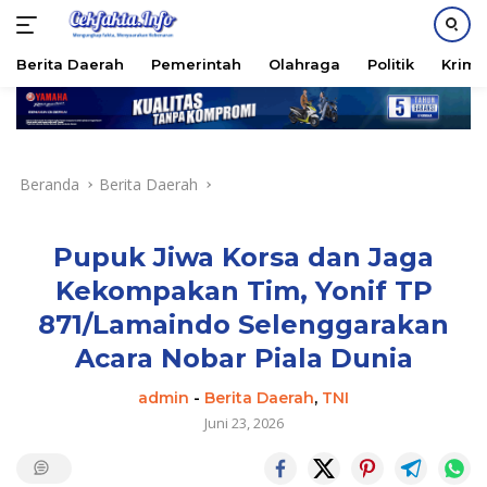
PASANG IKLAN
Berita Daerah
Pemerintah
Olahraga
Politik
Krimi
Langsung
ke
konten
Beranda
Berita Daerah
Pupuk Jiwa Korsa dan Jaga
Kekompakan Tim, Yonif TP
871/Lamaindo Selenggarakan
Acara Nobar Piala Dunia
admin
-
Berita Daerah
,
TNI
Juni 23, 2026