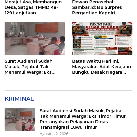
Merajut Asa, Membangun
Dewan Penasehat
Desa, Satgas TMMD Ke-
Sambar.id: Isu Surpres
129 Lanjutkan
Pergantian Kapolri
Pengurukan Sasaran 5
Menyesatkan,
Kewenangan Mutlak di
Tangan Presiden
Surat Audiensi Sudah
Batas Waktu Hari Ini,
Masuk, Pejabat Tak
Masyarakat Adat Kerajaan
Menemui Warga: Eks
Bungku Desak Negara
Timor Timur Pertanyakan
Pulihkan Merah Putih di
Pelayanan Dinas
Seba-Seba
Transmigrasi Luwu Timur
KRIMINAL
Surat Audiensi Sudah Masuk, Pejabat
Tak Menemui Warga: Eks Timor Timur
Pertanyakan Pelayanan Dinas
Transmigrasi Luwu Timur
Agustus 2, 2026