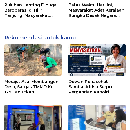
Profesionalisme
Puluhan Lanting Diduga
Batas Waktu Hari Ini,
Beroperasi di Hilir
Masyarakat Adat Kerajaan
Tanjung, Masyarakat
Bungku Desak Negara
Desak Penindakan PETI
Pulihkan Merah Putih di
Seba-Seba
Rekomendasi untuk kamu
Merajut Asa, Membangun
Dewan Penasehat
Desa, Satgas TMMD Ke-
Sambar.id: Isu Surpres
129 Lanjutkan
Pergantian Kapolri
Pengurukan Sasaran 5
Menyesatkan,
Kewenangan Mutlak di
Tangan Presiden