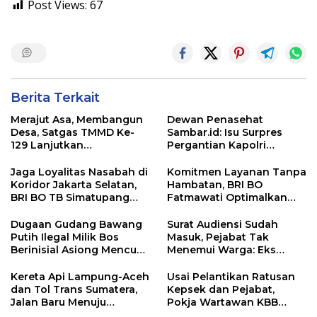
Post Views:
67
Berita Terkait
Merajut Asa, Membangun
Dewan Penasehat
Desa, Satgas TMMD Ke-
Sambar.id: Isu Surpres
129 Lanjutkan
Pergantian Kapolri
Pengurukan Sasaran 5
Menyesatkan,
Kewenangan Mutlak di
Jaga Loyalitas Nasabah di
Komitmen Layanan Tanpa
Tangan Presiden
Koridor Jakarta Selatan,
Hambatan, BRI BO
BRI BO TB Simatupang
Fatmawati Optimalkan
Terus Berinovasi
Pelayanan Nasabah di
Setiap Lini
Dugaan Gudang Bawang
Surat Audiensi Sudah
Putih Ilegal Milik Bos
Masuk, Pejabat Tak
Berinisial Asiong Mencuat,
Menemui Warga: Eks
Disperindag dan APH
Timor Timur Pertanyakan
Didesak Bertindak
Pelayanan Dinas
Kereta Api Lampung-Aceh
Usai Pelantikan Ratusan
Transmigrasi Luwu Timur
dan Tol Trans Sumatera,
Kepsek dan Pejabat,
Jalan Baru Menuju
Pokja Wartawan KBB
Indonesia Emas 2045
Tekankan