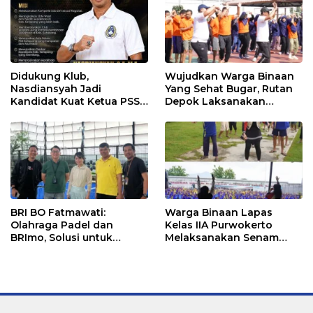
Didukung Klub,
Wujudkan Warga Binaan
Nasdiansyah Jadi
Yang Sehat Bugar, Rutan
Kandidat Kuat Ketua PSSI
Depok Laksanakan
Ketapang
Senam Bersama
BRI BO Fatmawati:
Warga Binaan Lapas
Olahraga Padel dan
Kelas IIA Purwokerto
BRImo, Solusi untuk
Melaksanakan Senam
Masyarakat Modern
Bersama untuk
Tingkatkan Imun