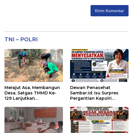
TNI – POLRI
Merajut Asa, Membangun
Dewan Penasehat
Desa, Satgas TMMD Ke-
Sambar.id: Isu Surpres
129 Lanjutkan
Pergantian Kapolri
Pengurukan Sasaran 5
Menyesatkan,
Kewenangan Mutlak di
Tangan Presiden