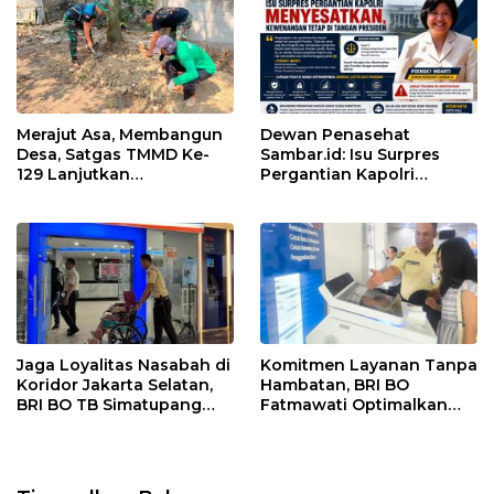
Merajut Asa, Membangun
Dewan Penasehat
Desa, Satgas TMMD Ke-
Sambar.id: Isu Surpres
129 Lanjutkan
Pergantian Kapolri
Pengurukan Sasaran 5
Menyesatkan,
Kewenangan Mutlak di
Tangan Presiden
Jaga Loyalitas Nasabah di
Komitmen Layanan Tanpa
Koridor Jakarta Selatan,
Hambatan, BRI BO
BRI BO TB Simatupang
Fatmawati Optimalkan
Terus Berinovasi
Pelayanan Nasabah di
Setiap Lini