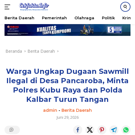
PASANG IKLAN
Berita Daerah
Pemerintah
Olahraga
Politik
Krimi
Langsung
ke
konten
Beranda
Berita Daerah
Warga Ungkap Dugaan Sawmill
Ilegal di Desa Pancaroba, Minta
Polres Kubu Raya dan Polda
Kalbar Turun Tangan
admin
-
Berita Daerah
Juni 29, 2026