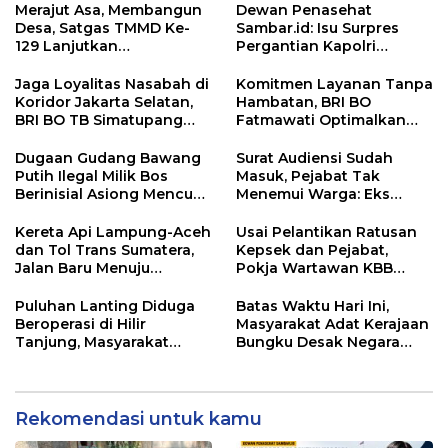
Merajut Asa, Membangun
Dewan Penasehat
Desa, Satgas TMMD Ke-
Sambar.id: Isu Surpres
129 Lanjutkan
Pergantian Kapolri
Pengurukan Sasaran 5
Menyesatkan,
Kewenangan Mutlak di
Jaga Loyalitas Nasabah di
Komitmen Layanan Tanpa
Tangan Presiden
Koridor Jakarta Selatan,
Hambatan, BRI BO
BRI BO TB Simatupang
Fatmawati Optimalkan
Terus Berinovasi
Pelayanan Nasabah di
Setiap Lini
Dugaan Gudang Bawang
Surat Audiensi Sudah
Putih Ilegal Milik Bos
Masuk, Pejabat Tak
Berinisial Asiong Mencuat,
Menemui Warga: Eks
Disperindag dan APH
Timor Timur Pertanyakan
Didesak Bertindak
Pelayanan Dinas
Kereta Api Lampung-Aceh
Usai Pelantikan Ratusan
Transmigrasi Luwu Timur
dan Tol Trans Sumatera,
Kepsek dan Pejabat,
Jalan Baru Menuju
Pokja Wartawan KBB
Indonesia Emas 2045
Tekankan
Profesionalisme
Puluhan Lanting Diduga
Batas Waktu Hari Ini,
Beroperasi di Hilir
Masyarakat Adat Kerajaan
Tanjung, Masyarakat
Bungku Desak Negara
Desak Penindakan PETI
Pulihkan Merah Putih di
Seba-Seba
Rekomendasi untuk kamu