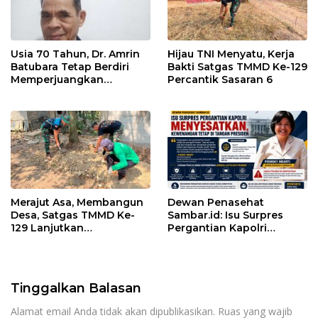
Usia 70 Tahun, Dr. Amrin
Hijau TNI Menyatu, Kerja
Batubara Tetap Berdiri
Bakti Satgas TMMD Ke-129
Memperjuangkan
Percantik Sasaran 6
Keadilan bagi 23 Korban
Merajut Asa, Membangun
Dewan Penasehat
Desa, Satgas TMMD Ke-
Sambar.id: Isu Surpres
129 Lanjutkan
Pergantian Kapolri
Pengurukan Sasaran 5
Menyesatkan,
Kewenangan Mutlak di
Tangan Presiden
Tinggalkan Balasan
Alamat email Anda tidak akan dipublikasikan.
Ruas yang wajib