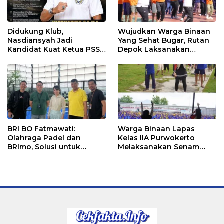
Didukung Klub,
Wujudkan Warga Binaan
Nasdiansyah Jadi
Yang Sehat Bugar, Rutan
Kandidat Kuat Ketua PSSI
Depok Laksanakan
Ketapang
Senam Bersama
BRI BO Fatmawati:
Warga Binaan Lapas
Olahraga Padel dan
Kelas IIA Purwokerto
BRImo, Solusi untuk
Melaksanakan Senam
Masyarakat Modern
Bersama untuk
Tingkatkan Imun