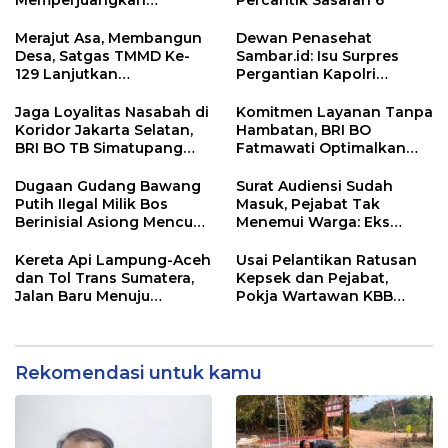
Keadilan bagi 23 Korban
Merajut Asa, Membangun
Dewan Penasehat
Desa, Satgas TMMD Ke-
Sambar.id: Isu Surpres
129 Lanjutkan
Pergantian Kapolri
Pengurukan Sasaran 5
Menyesatkan,
Kewenangan Mutlak di
Jaga Loyalitas Nasabah di
Komitmen Layanan Tanpa
Tangan Presiden
Koridor Jakarta Selatan,
Hambatan, BRI BO
BRI BO TB Simatupang
Fatmawati Optimalkan
Terus Berinovasi
Pelayanan Nasabah di
Setiap Lini
Dugaan Gudang Bawang
Surat Audiensi Sudah
Putih Ilegal Milik Bos
Masuk, Pejabat Tak
Berinisial Asiong Mencuat,
Menemui Warga: Eks
Disperindag dan APH
Timor Timur Pertanyakan
Didesak Bertindak
Pelayanan Dinas
Kereta Api Lampung-Aceh
Usai Pelantikan Ratusan
Transmigrasi Luwu Timur
dan Tol Trans Sumatera,
Kepsek dan Pejabat,
Jalan Baru Menuju
Pokja Wartawan KBB
Indonesia Emas 2045
Tekankan
Profesionalisme
Rekomendasi untuk kamu