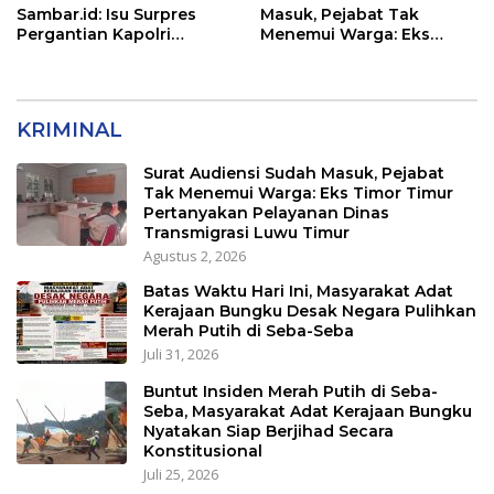
Sambar.id: Isu Surpres
Masuk, Pejabat Tak
Pergantian Kapolri
Menemui Warga: Eks
Menyesatkan,
Timor Timur Pertanyakan
Kewenangan Mutlak di
Pelayanan Dinas
Tangan Presiden
Transmigrasi Luwu Timur
KRIMINAL
Surat Audiensi Sudah Masuk, Pejabat
Tak Menemui Warga: Eks Timor Timur
Pertanyakan Pelayanan Dinas
Transmigrasi Luwu Timur
Agustus 2, 2026
Batas Waktu Hari Ini, Masyarakat Adat
Kerajaan Bungku Desak Negara Pulihkan
Merah Putih di Seba-Seba
Juli 31, 2026
Buntut Insiden Merah Putih di Seba-
Seba, Masyarakat Adat Kerajaan Bungku
Nyatakan Siap Berjihad Secara
Konstitusional
Juli 25, 2026