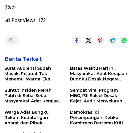
(Red)
Post Views:
172
Berita Terkait
Surat Audiensi Sudah
Batas Waktu Hari Ini,
Masuk, Pejabat Tak
Masyarakat Adat Kerajaan
Menemui Warga: Eks
Bungku Desak Negara
Timor Timur Pertanyakan
Pulihkan Merah Putih di
Pelayanan Dinas
Seba-Seba
Buntut Insiden Merah
Sempat Viral Program
Transmigrasi Luwu Timur
Putih di Seba-Seba,
MBG, PJI Sulsel Desak
Masyarakat Adat Kerajaan
Kejati Audit Menyeluruh
Bungku Nyatakan Siap
hingga Daerah Sorotan
Berjihad Secara
Dugaan Pelaksanaan di
Warga Adat Bungku
Demokrasi di
Konstitusional
Sinjai, Isu Keterlibatan
Rekam Kedatangan
Persimpangan: Ketika
Legislator
Aparat dan Pihak
Komitmen Bertemu Kritik
Perusahaan Antar Surat
Jalanan