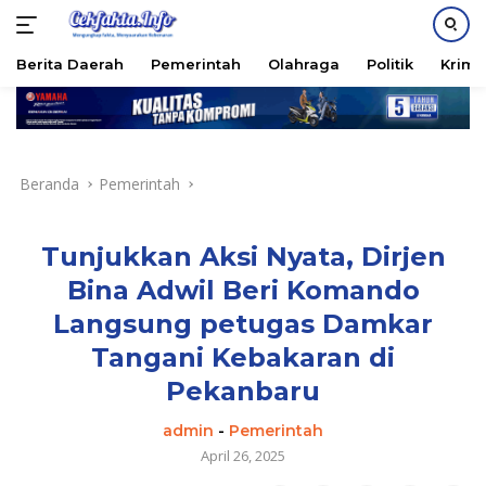
Berita Daerah
Pemerintah
Olahraga
Politik
Krimi
Langsung
ke
konten
Beranda
Pemerintah
Tunjukkan Aksi Nyata, Dirjen
Bina Adwil Beri Komando
Langsung petugas Damkar
Tangani Kebakaran di
Pekanbaru
admin
-
Pemerintah
April 26, 2025