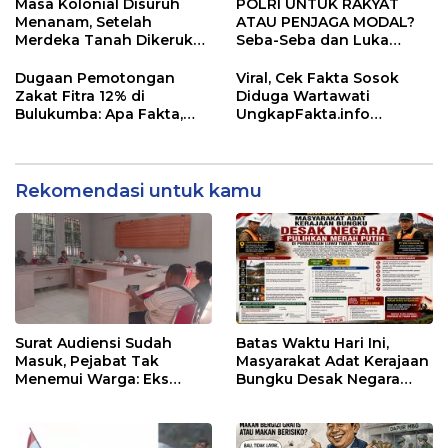
Klarifikasi, Transparansi
Masa Kolonial Disuruh
POLRI UNTUK RAKYAT
Prosedur Dipertanyakan
Menanam, Setelah
ATAU PENJAGA MODAL?
Merdeka Tanah Dikeruk?
Seba-Seba dan Luka
Konflik Seba-Seba, PT
Keadilan di Perbatasan
Vale, dan Jeritan Warga
Morowali–Luwu Timur
Dugaan Pemotongan
Viral, Cek Fakta Sosok
Lingkar Tambang
Zakat Fitra 12% di
Diduga Wartawati
Bulukumba: Apa Fakta,
UngkapFakta.info
Apa Aturannya? Laporan
Berantem di Halaman
Warga Masuk, PATI Aksi,
Masjid Polda Sulsel,
BAZNAS dan Kades
Perwira Polisi Jadi
Didesak Klarifikasi
Sorotan — Publik Tunggu
Rekomendasi untuk kamu
Klarifikasi Resmi
Surat Audiensi Sudah
Batas Waktu Hari Ini,
Masuk, Pejabat Tak
Masyarakat Adat Kerajaan
Menemui Warga: Eks
Bungku Desak Negara
Timor Timur Pertanyakan
Pulihkan Merah Putih di
Pelayanan Dinas
Seba-Seba
Transmigrasi Luwu Timur