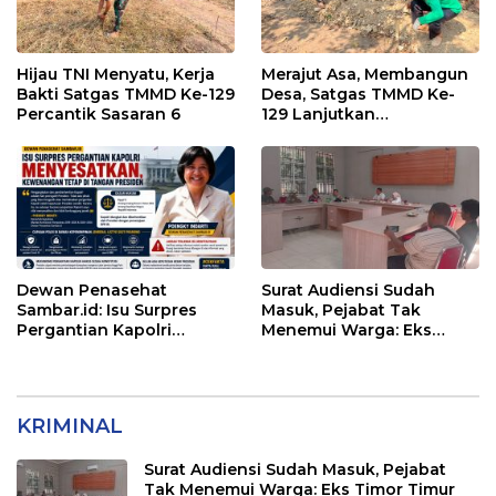
Hijau TNI Menyatu, Kerja
Merajut Asa, Membangun
Bakti Satgas TMMD Ke-129
Desa, Satgas TMMD Ke-
Percantik Sasaran 6
129 Lanjutkan
Pengurukan Sasaran 5
Dewan Penasehat
Surat Audiensi Sudah
Sambar.id: Isu Surpres
Masuk, Pejabat Tak
Pergantian Kapolri
Menemui Warga: Eks
Menyesatkan,
Timor Timur Pertanyakan
Kewenangan Mutlak di
Pelayanan Dinas
Tangan Presiden
Transmigrasi Luwu Timur
KRIMINAL
Surat Audiensi Sudah Masuk, Pejabat
Tak Menemui Warga: Eks Timor Timur