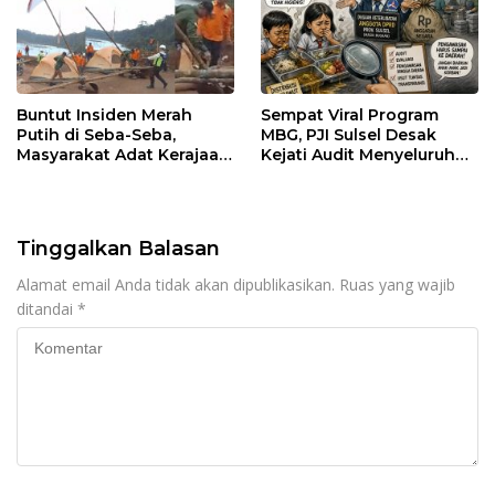
Buntut Insiden Merah
Sempat Viral Program
Putih di Seba-Seba,
MBG, PJI Sulsel Desak
Masyarakat Adat Kerajaan
Kejati Audit Menyeluruh
Bungku Nyatakan Siap
hingga Daerah Sorotan
Berjihad Secara
Dugaan Pelaksanaan di
Konstitusional
Sinjai, Isu Keterlibatan
Legislator
Tinggalkan Balasan
Alamat email Anda tidak akan dipublikasikan.
Ruas yang wajib
ditandai
*