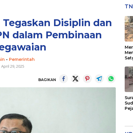
TN
l Tegaskan Disiplin dan
NPN dalam Pembinaan
egawaian
Mer
Mem
Sat
in
-
Pemerintah
129
April 29, 2025
Pen
Sas
BAGIKAN
Sur
Sud
Pej
Men
Eks
Per
Pel