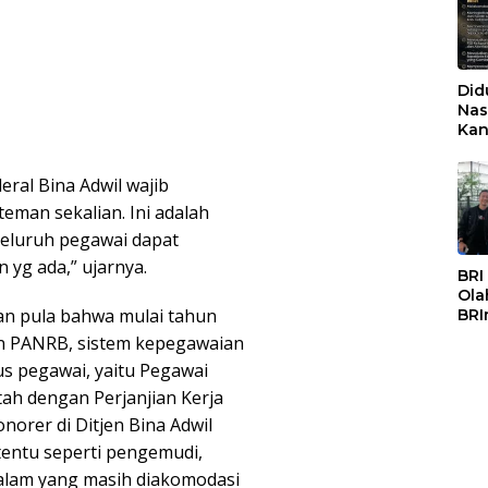
Did
Nas
Kan
PSS
eral Bina Adwil wajib
man sekalian. Ini adalah
seluruh pegawai dapat
 yg ada,” ujarnya.
BRI
Ola
an pula bahwa mulai tahun
BRI
Mas
an PANRB, sistem kepegawaian
us pegawai, yaitu Pegawai
tah dengan Perjanjian Kerja
norer di Ditjen Bina Adwil
rtentu seperti pengemudi,
alam yang masih diakomodasi