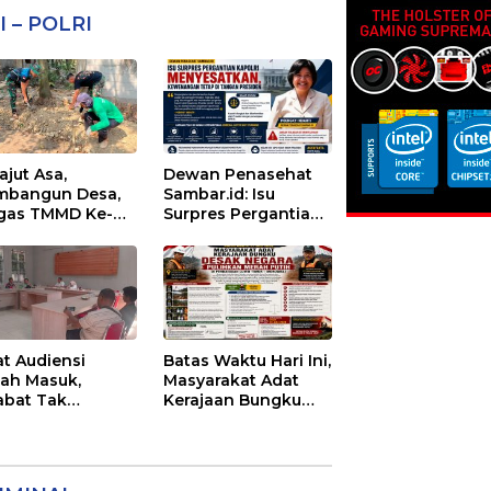
I – POLRI
ajut Asa,
Dewan Penasehat
bangun Desa,
Sambar.id: Isu
gas TMMD Ke-
Surpres Pergantian
 Lanjutkan
Kapolri
gurukan
Menyesatkan,
aran 5
Kewenangan Mutlak
di Tangan Presiden
at Audiensi
Batas Waktu Hari Ini,
ah Masuk,
Masyarakat Adat
abat Tak
Kerajaan Bungku
emui Warga:
Desak Negara
 Timor Timur
Pulihkan Merah
tanyakan
Putih di Seba-Seba
ayanan Dinas