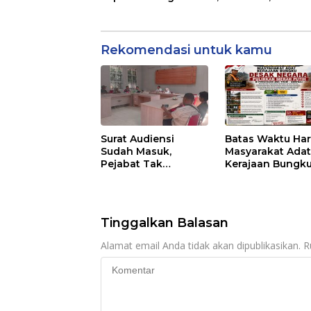
dan Kades Didesak Klarifikasi
Rekomendasi untuk kamu
Surat Audiensi
Batas Waktu Hari
Sudah Masuk,
Masyarakat Ada
Pejabat Tak
Kerajaan Bungk
Menemui Warga: Eks
Desak Negara
Timor Timur
Pulihkan Merah
Pertanyakan
Putih di Seba-S
Pelayanan Dinas
Tinggalkan Balasan
Transmigrasi Luwu
Timur
Alamat email Anda tidak akan dipublikasikan.
R