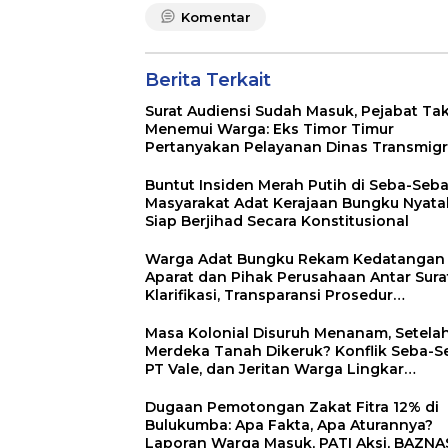
Komentar
Berita Terkait
Surat Audiensi Sudah Masuk, Pejabat Ta
Menemui Warga: Eks Timor Timur
Pertanyakan Pelayanan Dinas Transmigr
Luwu Timur
Buntut Insiden Merah Putih di Seba-Seba
Masyarakat Adat Kerajaan Bungku Nyat
Siap Berjihad Secara Konstitusional
Warga Adat Bungku Rekam Kedatangan
Aparat dan Pihak Perusahaan Antar Sura
Klarifikasi, Transparansi Prosedur
Dipertanyakan
Masa Kolonial Disuruh Menanam, Setela
Merdeka Tanah Dikeruk? Konflik Seba-S
PT Vale, dan Jeritan Warga Lingkar
Tambang
Dugaan Pemotongan Zakat Fitra 12% di
Bulukumba: Apa Fakta, Apa Aturannya?
Laporan Warga Masuk, PATI Aksi, BAZNA