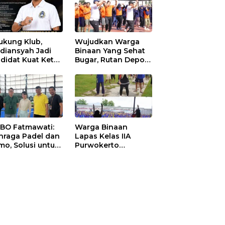
ukung Klub,
Wujudkan Warga
diansyah Jadi
Binaan Yang Sehat
didat Kuat Ketua
Bugar, Rutan Depok
I Ketapang
Laksanakan Senam
Bersama
 BO Fatmawati:
Warga Binaan
hraga Padel dan
Lapas Kelas IIA
mo, Solusi untuk
Purwokerto
yarakat Modern
Melaksanakan
Senam Bersama
untuk Tingkatkan
Imun