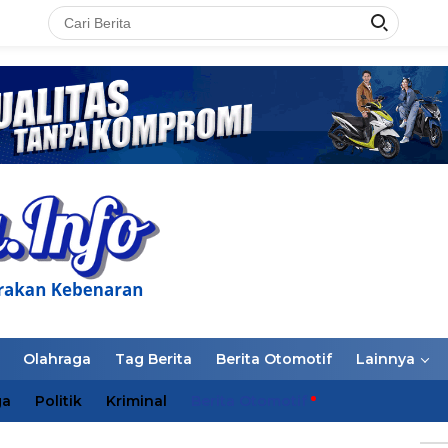
LAN
Olahraga
Tag Berita
Berita Otomotif
Lainnya
ga
Politik
Kriminal
Berita Otomotif