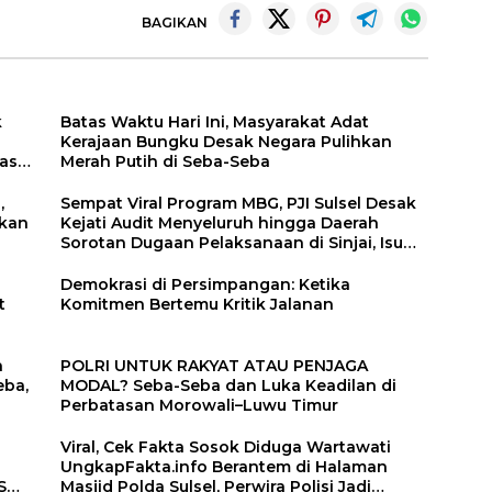
BAGIKAN
k
Batas Waktu Hari Ini, Masyarakat Adat
Kerajaan Bungku Desak Negara Pulihkan
asi
Merah Putih di Seba-Seba
,
Sempat Viral Program MBG, PJI Sulsel Desak
akan
Kejati Audit Menyeluruh hingga Daerah
Sorotan Dugaan Pelaksanaan di Sinjai, Isu
Keterlibatan Legislator
Demokrasi di Persimpangan: Ketika
t
Komitmen Bertemu Kritik Jalanan
h
POLRI UNTUK RAKYAT ATAU PENJAGA
eba,
MODAL? Seba-Seba dan Luka Keadilan di
Perbatasan Morowali–Luwu Timur
Viral, Cek Fakta Sosok Diduga Wartawati
UngkapFakta.info Berantem di Halaman
S
Masjid Polda Sulsel, Perwira Polisi Jadi