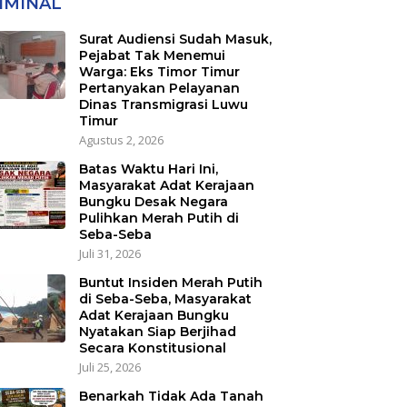
IMINAL
nsmigrasi Luwu
ur
Surat Audiensi Sudah Masuk,
Pejabat Tak Menemui
Warga: Eks Timor Timur
Pertanyakan Pelayanan
Dinas Transmigrasi Luwu
Timur
Agustus 2, 2026
Batas Waktu Hari Ini,
Masyarakat Adat Kerajaan
Bungku Desak Negara
Pulihkan Merah Putih di
Seba-Seba
Juli 31, 2026
Buntut Insiden Merah Putih
di Seba-Seba, Masyarakat
Adat Kerajaan Bungku
Nyatakan Siap Berjihad
Secara Konstitusional
Juli 25, 2026
Benarkah Tidak Ada Tanah