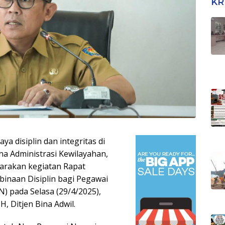
KR
Tra
Tim
 disiplin dan integritas di
ina Administrasi Kewilayahan,
arakan kegiatan Rapat
mbinaan Disiplin bagi Pegawai
 pada Selasa (29/4/2025),
, Ditjen Bina Adwil.