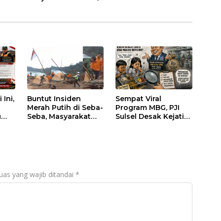
Sorotan — Publik Tunggu Klarifikasi Resmi
 Ini,
Buntut Insiden
Sempat Viral
t
Merah Putih di Seba-
Program MBG, PJI
u
Seba, Masyarakat
Sulsel Desak Kejati
Adat Kerajaan
Audit Menyeluruh
Bungku Nyatakan
hingga Daerah
eba
Siap Berjihad Secara
Sorotan Dugaan
Konstitusional
Pelaksanaan di
Sinjai, Isu
Keterlibatan
uas yang wajib ditandai
*
Legislator