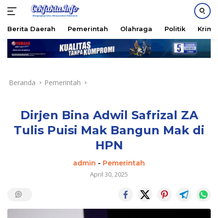
PASANG IKLAN
Berita Daerah
Pemerintah
Olahraga
Politik
Krimi
Langsung
ke
konten
Beranda
Pemerintah
Dirjen Bina Adwil Safrizal ZA
Tulis Puisi Mak Bangun Mak di
HPN
admin
-
Pemerintah
April 30, 2025