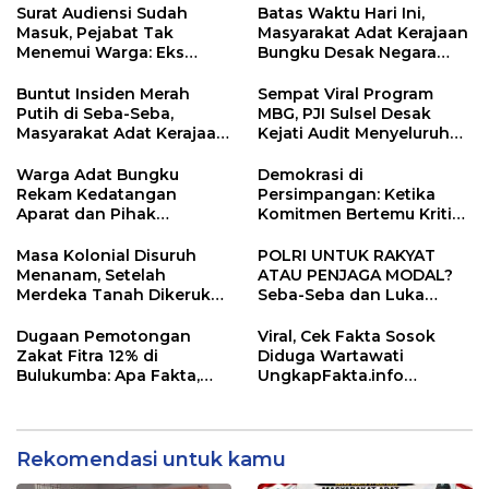
Surat Audiensi Sudah
Batas Waktu Hari Ini,
Masuk, Pejabat Tak
Masyarakat Adat Kerajaan
Menemui Warga: Eks
Bungku Desak Negara
Timor Timur Pertanyakan
Pulihkan Merah Putih di
Pelayanan Dinas
Seba-Seba
Buntut Insiden Merah
Sempat Viral Program
Transmigrasi Luwu Timur
Putih di Seba-Seba,
MBG, PJI Sulsel Desak
Masyarakat Adat Kerajaan
Kejati Audit Menyeluruh
Bungku Nyatakan Siap
hingga Daerah Sorotan
Berjihad Secara
Dugaan Pelaksanaan di
Warga Adat Bungku
Demokrasi di
Konstitusional
Sinjai, Isu Keterlibatan
Rekam Kedatangan
Persimpangan: Ketika
Legislator
Aparat dan Pihak
Komitmen Bertemu Kritik
Perusahaan Antar Surat
Jalanan
Klarifikasi, Transparansi
Masa Kolonial Disuruh
POLRI UNTUK RAKYAT
Prosedur Dipertanyakan
Menanam, Setelah
ATAU PENJAGA MODAL?
Merdeka Tanah Dikeruk?
Seba-Seba dan Luka
Konflik Seba-Seba, PT
Keadilan di Perbatasan
Vale, dan Jeritan Warga
Morowali–Luwu Timur
Dugaan Pemotongan
Viral, Cek Fakta Sosok
Lingkar Tambang
Zakat Fitra 12% di
Diduga Wartawati
Bulukumba: Apa Fakta,
UngkapFakta.info
Apa Aturannya? Laporan
Berantem di Halaman
Warga Masuk, PATI Aksi,
Masjid Polda Sulsel,
BAZNAS dan Kades
Perwira Polisi Jadi
Didesak Klarifikasi
Sorotan — Publik Tunggu
Rekomendasi untuk kamu
Klarifikasi Resmi