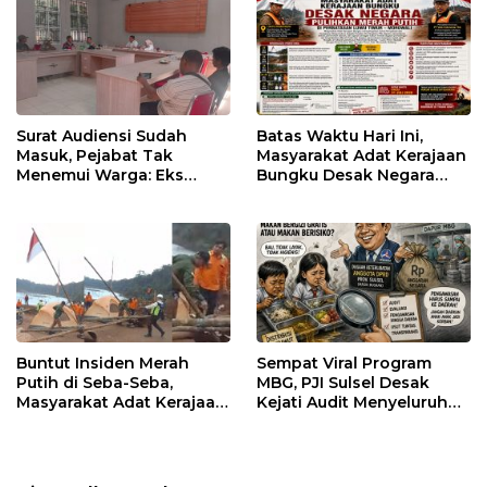
Surat Audiensi Sudah
Batas Waktu Hari Ini,
Masuk, Pejabat Tak
Masyarakat Adat Kerajaan
Menemui Warga: Eks
Bungku Desak Negara
Timor Timur Pertanyakan
Pulihkan Merah Putih di
Pelayanan Dinas
Seba-Seba
Transmigrasi Luwu Timur
Buntut Insiden Merah
Sempat Viral Program
Putih di Seba-Seba,
MBG, PJI Sulsel Desak
Masyarakat Adat Kerajaan
Kejati Audit Menyeluruh
Bungku Nyatakan Siap
hingga Daerah Sorotan
Berjihad Secara
Dugaan Pelaksanaan di
Konstitusional
Sinjai, Isu Keterlibatan
Legislator