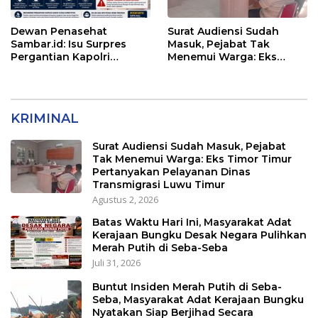
Dewan Penasehat
Surat Audiensi Sudah
Sambar.id: Isu Surpres
Masuk, Pejabat Tak
Pergantian Kapolri
Menemui Warga: Eks
Menyesatkan,
Timor Timur Pertanyakan
Kewenangan Mutlak di
Pelayanan Dinas
Tangan Presiden
Transmigrasi Luwu Timur
KRIMINAL
Surat Audiensi Sudah Masuk, Pejabat
Tak Menemui Warga: Eks Timor Timur
Pertanyakan Pelayanan Dinas
Transmigrasi Luwu Timur
Agustus 2, 2026
Batas Waktu Hari Ini, Masyarakat Adat
Kerajaan Bungku Desak Negara Pulihkan
Merah Putih di Seba-Seba
Juli 31, 2026
Buntut Insiden Merah Putih di Seba-
Seba, Masyarakat Adat Kerajaan Bungku
Nyatakan Siap Berjihad Secara