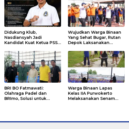
Didukung Klub,
Wujudkan Warga Binaan
Nasdiansyah Jadi
Yang Sehat Bugar, Rutan
Kandidat Kuat Ketua PSSI
Depok Laksanakan
Ketapang
Senam Bersama
BRI BO Fatmawati:
Warga Binaan Lapas
Olahraga Padel dan
Kelas IIA Purwokerto
BRImo, Solusi untuk
Melaksanakan Senam
Masyarakat Modern
Bersama untuk
Tingkatkan Imun