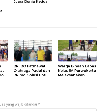
Juara Dunia Kedua
ar
a
BRI BO Fatmawati:
Warga Binaan Lapas
at
Olahraga Padel dan
Kelas IIA Purwokerto
pok
BRImo, Solusi untuk
Melaksanakan
nam
Masyarakat Modern
Senam Bersama
untuk Tingkatkan
Imun
uas yang wajib ditandai
*