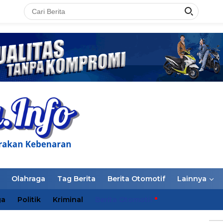
LAN
Olahraga
Tag Berita
Berita Otomotif
Lainnya
ga
Politik
Kriminal
Berita Otomotif