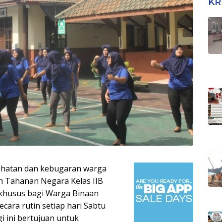
KR
Tra
Tim
ehatan dan kebugaran warga
h Tahanan Negara Kelas IIB
 khusus bagi Warga Binaan
ecara rutin setiap hari Sabtu
i ini bertujuan untuk