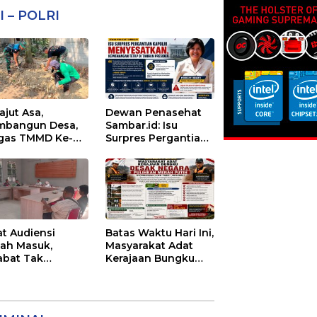
I – POLRI
ajut Asa,
Dewan Penasehat
bangun Desa,
Sambar.id: Isu
gas TMMD Ke-
Surpres Pergantian
 Lanjutkan
Kapolri
gurukan
Menyesatkan,
aran 5
Kewenangan Mutlak
di Tangan Presiden
at Audiensi
Batas Waktu Hari Ini,
ah Masuk,
Masyarakat Adat
abat Tak
Kerajaan Bungku
emui Warga:
Desak Negara
 Timor Timur
Pulihkan Merah
tanyakan
Putih di Seba-Seba
ayanan Dinas