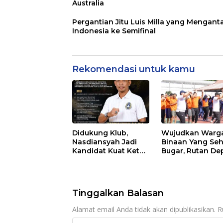
Australia
Pergantian Jitu Luis Milla yang Mengant
Indonesia ke Semifinal
Rekomendasi untuk kamu
Didukung Klub,
Wujudkan Warg
Nasdiansyah Jadi
Binaan Yang Seh
Kandidat Kuat Ketua
Bugar, Rutan De
PSSI Ketapang
Laksanakan Se
Bersama
Tinggalkan Balasan
Alamat email Anda tidak akan dipublikasikan.
R