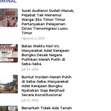
IMINAL
nsmigrasi Luwu
ur
Surat Audiensi Sudah Masuk,
Pejabat Tak Menemui
Warga: Eks Timor Timur
Pertanyakan Pelayanan
Dinas Transmigrasi Luwu
Timur
Agustus 2, 2026
Batas Waktu Hari Ini,
Masyarakat Adat Kerajaan
Bungku Desak Negara
Pulihkan Merah Putih di
Seba-Seba
Juli 31, 2026
Buntut Insiden Merah Putih
di Seba-Seba, Masyarakat
Adat Kerajaan Bungku
Nyatakan Siap Berjihad
Secara Konstitusional
Juli 25, 2026
Benarkah Tidak Ada Tanah