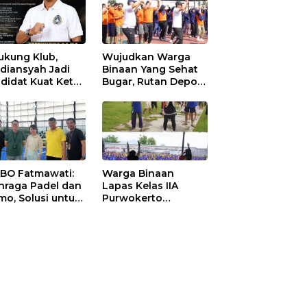
ukung Klub,
Wujudkan Warga
diansyah Jadi
Binaan Yang Sehat
didat Kuat Ketua
Bugar, Rutan Depok
I Ketapang
Laksanakan Senam
Bersama
 BO Fatmawati:
Warga Binaan
hraga Padel dan
Lapas Kelas IIA
mo, Solusi untuk
Purwokerto
yarakat Modern
Melaksanakan
Senam Bersama
untuk Tingkatkan
Imun