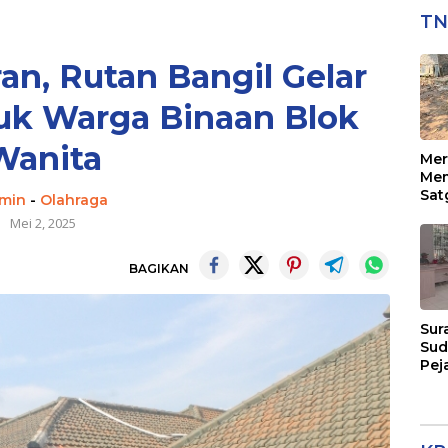
TN
n, Rutan Bangil Gelar
uk Warga Binaan Blok
Wanita
Mer
Mem
Sat
min
-
Olahraga
129
Mei 2, 2025
Pen
Sas
BAGIKAN
Sur
Sud
Pej
Men
Eks
Per
Pel