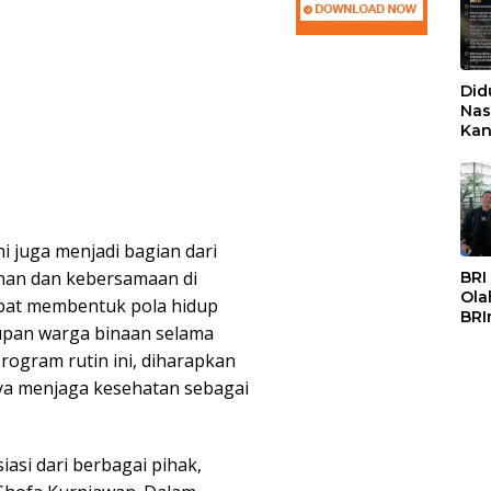
Did
Nas
Kan
PSS
i juga menjadi bagian dari
nan dan kebersamaan di
BRI
Ola
apat membentuk pola hidup
BRI
upan warga binaan selama
Mas
rogram rutin ini, diharapkan
a menjaga kesehatan sebagai
asi dari berbagai pihak,