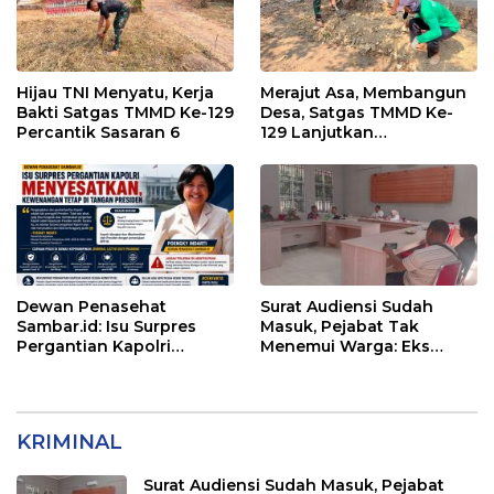
Hijau TNI Menyatu, Kerja
Merajut Asa, Membangun
Bakti Satgas TMMD Ke-129
Desa, Satgas TMMD Ke-
Percantik Sasaran 6
129 Lanjutkan
Pengurukan Sasaran 5
Dewan Penasehat
Surat Audiensi Sudah
Sambar.id: Isu Surpres
Masuk, Pejabat Tak
Pergantian Kapolri
Menemui Warga: Eks
Menyesatkan,
Timor Timur Pertanyakan
Kewenangan Mutlak di
Pelayanan Dinas
Tangan Presiden
Transmigrasi Luwu Timur
KRIMINAL
Surat Audiensi Sudah Masuk, Pejabat