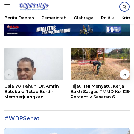
Berita Daerah
Pemerintah
Olahraga
Politik
Krimi
Langsung
ke
konten
«
»
Usia 70 Tahun, Dr. Amrin
Hijau TNI Menyatu, Kerja
Batubara Tetap Berdiri
Bakti Satgas TMMD Ke-129
Memperjuangkan
Percantik Sasaran 6
Keadilan bagi 23 Korban
#WBPSehat