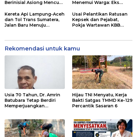
Berinisial Asiong Mencuat,
Menemui Warga: Eks
Disperindag dan APH
Timor Timur Pertanyakan
Didesak Bertindak
Pelayanan Dinas
Kereta Api Lampung-Aceh
Usai Pelantikan Ratusan
Transmigrasi Luwu Timur
dan Tol Trans Sumatera,
Kepsek dan Pejabat,
Jalan Baru Menuju
Pokja Wartawan KBB
Indonesia Emas 2045
Tekankan
Profesionalisme
Rekomendasi untuk kamu
Usia 70 Tahun, Dr. Amrin
Hijau TNI Menyatu, Kerja
Batubara Tetap Berdiri
Bakti Satgas TMMD Ke-129
Memperjuangkan
Percantik Sasaran 6
Keadilan bagi 23 Korban