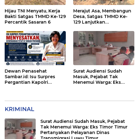
Hijau TNI Menyatu, Kerja
Merajut Asa, Membangun
Bakti Satgas TMMD Ke-129
Desa, Satgas TMMD Ke-
Percantik Sasaran 6
129 Lanjutkan
Pengurukan Sasaran 5
Dewan Penasehat
Surat Audiensi Sudah
Sambar.id: Isu Surpres
Masuk, Pejabat Tak
Pergantian Kapolri
Menemui Warga: Eks
Menyesatkan,
Timor Timur Pertanyakan
Kewenangan Mutlak di
Pelayanan Dinas
Tangan Presiden
Transmigrasi Luwu Timur
KRIMINAL
Surat Audiensi Sudah Masuk, Pejabat
Tak Menemui Warga: Eks Timor Timur
Pertanyakan Pelayanan Dinas
Transmigrasi Luwu Timur