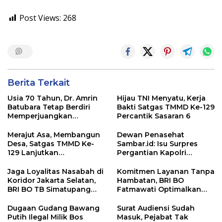
Post Views:
268
Berita Terkait
Usia 70 Tahun, Dr. Amrin
Hijau TNI Menyatu, Kerja
Batubara Tetap Berdiri
Bakti Satgas TMMD Ke-129
Memperjuangkan
Percantik Sasaran 6
Keadilan bagi 23 Korban
Merajut Asa, Membangun
Dewan Penasehat
Desa, Satgas TMMD Ke-
Sambar.id: Isu Surpres
129 Lanjutkan
Pergantian Kapolri
Pengurukan Sasaran 5
Menyesatkan,
Kewenangan Mutlak di
Jaga Loyalitas Nasabah di
Komitmen Layanan Tanpa
Tangan Presiden
Koridor Jakarta Selatan,
Hambatan, BRI BO
BRI BO TB Simatupang
Fatmawati Optimalkan
Terus Berinovasi
Pelayanan Nasabah di
Setiap Lini
Dugaan Gudang Bawang
Surat Audiensi Sudah
Putih Ilegal Milik Bos
Masuk, Pejabat Tak