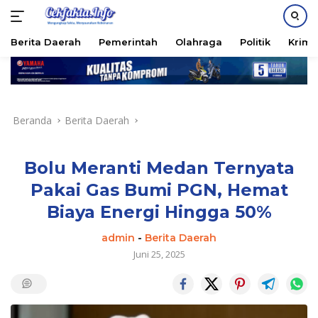
PASANG IKLAN
Berita Daerah
Pemerintah
Olahraga
Politik
Krimi
Langsung
ke
konten
Beranda
Berita Daerah
Bolu Meranti Medan Ternyata
Pakai Gas Bumi PGN, Hemat
Biaya Energi Hingga 50%
admin
-
Berita Daerah
Juni 25, 2025