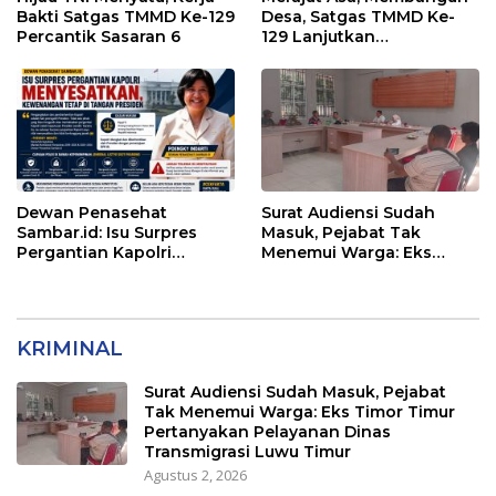
Bakti Satgas TMMD Ke-129
Desa, Satgas TMMD Ke-
Percantik Sasaran 6
129 Lanjutkan
Pengurukan Sasaran 5
Dewan Penasehat
Surat Audiensi Sudah
Sambar.id: Isu Surpres
Masuk, Pejabat Tak
Pergantian Kapolri
Menemui Warga: Eks
Menyesatkan,
Timor Timur Pertanyakan
Kewenangan Mutlak di
Pelayanan Dinas
Tangan Presiden
Transmigrasi Luwu Timur
KRIMINAL
Surat Audiensi Sudah Masuk, Pejabat
Tak Menemui Warga: Eks Timor Timur
Pertanyakan Pelayanan Dinas
Transmigrasi Luwu Timur
Agustus 2, 2026