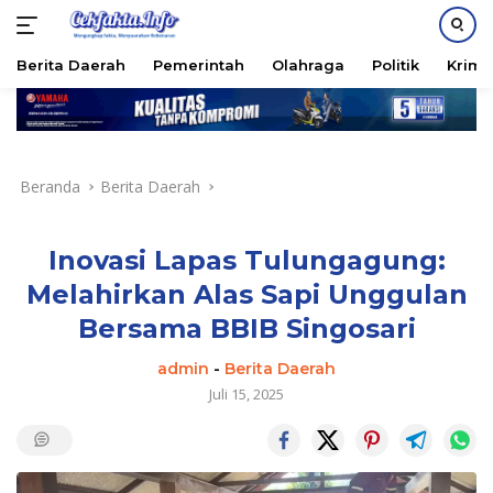
PASANG IKLAN
Berita Daerah
Pemerintah
Olahraga
Politik
Krimi
Langsung
ke
konten
Beranda
Berita Daerah
Inovasi Lapas Tulungagung:
Melahirkan Alas Sapi Unggulan
Bersama BBIB Singosari
admin
-
Berita Daerah
Juli 15, 2025