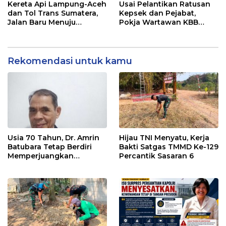
Didesak Bertindak
Pelayanan Dinas
Kereta Api Lampung-Aceh
Usai Pelantikan Ratusan
Transmigrasi Luwu Timur
dan Tol Trans Sumatera,
Kepsek dan Pejabat,
Jalan Baru Menuju
Pokja Wartawan KBB
Indonesia Emas 2045
Tekankan
Profesionalisme
Rekomendasi untuk kamu
Usia 70 Tahun, Dr. Amrin
Hijau TNI Menyatu, Kerja
Batubara Tetap Berdiri
Bakti Satgas TMMD Ke-129
Memperjuangkan
Percantik Sasaran 6
Keadilan bagi 23 Korban