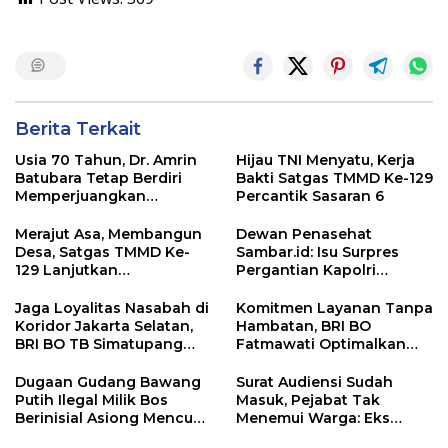
Berita Terkait
Usia 70 Tahun, Dr. Amrin
Hijau TNI Menyatu, Kerja
Batubara Tetap Berdiri
Bakti Satgas TMMD Ke-129
Memperjuangkan
Percantik Sasaran 6
Keadilan bagi 23 Korban
Merajut Asa, Membangun
Dewan Penasehat
Desa, Satgas TMMD Ke-
Sambar.id: Isu Surpres
129 Lanjutkan
Pergantian Kapolri
Pengurukan Sasaran 5
Menyesatkan,
Kewenangan Mutlak di
Jaga Loyalitas Nasabah di
Komitmen Layanan Tanpa
Tangan Presiden
Koridor Jakarta Selatan,
Hambatan, BRI BO
BRI BO TB Simatupang
Fatmawati Optimalkan
Terus Berinovasi
Pelayanan Nasabah di
Setiap Lini
Dugaan Gudang Bawang
Surat Audiensi Sudah
Putih Ilegal Milik Bos
Masuk, Pejabat Tak
Berinisial Asiong Mencuat,
Menemui Warga: Eks
Disperindag dan APH
Timor Timur Pertanyakan