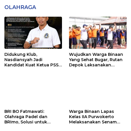
OLAHRAGA
Didukung Klub,
Wujudkan Warga Binaan
Nasdiansyah Jadi
Yang Sehat Bugar, Rutan
Kandidat Kuat Ketua PSSI
Depok Laksanakan
Ketapang
Senam Bersama
BRI BO Fatmawati:
Warga Binaan Lapas
Olahraga Padel dan
Kelas IIA Purwokerto
BRImo, Solusi untuk
Melaksanakan Senam
Masyarakat Modern
Bersama untuk