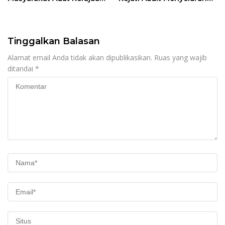
Bungku Nyatakan Siap
hingga Daerah Sorotan
Berjihad Secara
Dugaan Pelaksanaan di
Konstitusional
Sinjai, Isu Keterlibatan
Legislator
Tinggalkan Balasan
Alamat email Anda tidak akan dipublikasikan.
Ruas yang wajib
ditandai
*