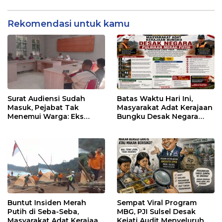
Warga Masuk, PATI Aksi,
Masjid Polda Sulsel,
BAZNAS dan Kades
Perwira Polisi Jadi
Didesak Klarifikasi
Sorotan — Publik Tunggu
Rekomendasi untuk kamu
Klarifikasi Resmi
Surat Audiensi Sudah
Batas Waktu Hari Ini,
Masuk, Pejabat Tak
Masyarakat Adat Kerajaan
Menemui Warga: Eks
Bungku Desak Negara
Timor Timur Pertanyakan
Pulihkan Merah Putih di
Pelayanan Dinas
Seba-Seba
Transmigrasi Luwu Timur
Buntut Insiden Merah
Sempat Viral Program
Putih di Seba-Seba,
MBG, PJI Sulsel Desak
Masyarakat Adat Kerajaan
Kejati Audit Menyeluruh