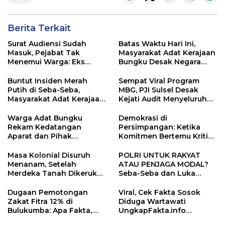
Berita Terkait
Surat Audiensi Sudah
Batas Waktu Hari Ini,
Masuk, Pejabat Tak
Masyarakat Adat Kerajaan
Menemui Warga: Eks
Bungku Desak Negara
Timor Timur Pertanyakan
Pulihkan Merah Putih di
Pelayanan Dinas
Seba-Seba
Buntut Insiden Merah
Sempat Viral Program
Transmigrasi Luwu Timur
Putih di Seba-Seba,
MBG, PJI Sulsel Desak
Masyarakat Adat Kerajaan
Kejati Audit Menyeluruh
Bungku Nyatakan Siap
hingga Daerah Sorotan
Berjihad Secara
Dugaan Pelaksanaan di
Warga Adat Bungku
Demokrasi di
Konstitusional
Sinjai, Isu Keterlibatan
Rekam Kedatangan
Persimpangan: Ketika
Legislator
Aparat dan Pihak
Komitmen Bertemu Kritik
Perusahaan Antar Surat
Jalanan
Klarifikasi, Transparansi
Masa Kolonial Disuruh
POLRI UNTUK RAKYAT
Prosedur Dipertanyakan
Menanam, Setelah
ATAU PENJAGA MODAL?
Merdeka Tanah Dikeruk?
Seba-Seba dan Luka
Konflik Seba-Seba, PT
Keadilan di Perbatasan
Vale, dan Jeritan Warga
Morowali–Luwu Timur
Dugaan Pemotongan
Viral, Cek Fakta Sosok
Lingkar Tambang
Zakat Fitra 12% di
Diduga Wartawati
Bulukumba: Apa Fakta,
UngkapFakta.info
Apa Aturannya? Laporan
Berantem di Halaman