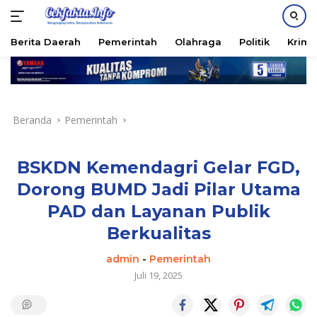
PASANG IKLAN
Berita Daerah
Pemerintah
Olahraga
Politik
Krimi
Langsung
ke
konten
Beranda
Pemerintah
BSKDN Kemendagri Gelar FGD,
Dorong BUMD Jadi Pilar Utama
PAD dan Layanan Publik
Berkualitas
admin
-
Pemerintah
Juli 19, 2025