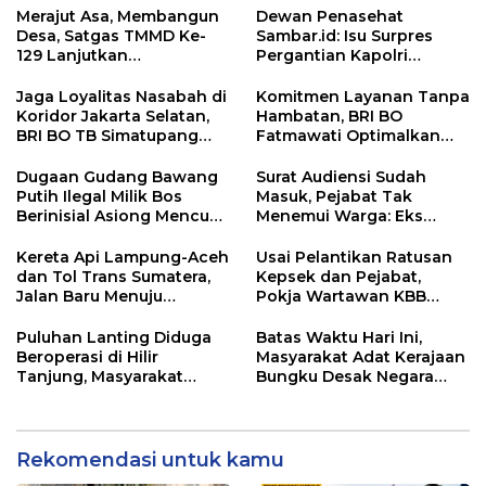
Merajut Asa, Membangun
Dewan Penasehat
Desa, Satgas TMMD Ke-
Sambar.id: Isu Surpres
129 Lanjutkan
Pergantian Kapolri
Pengurukan Sasaran 5
Menyesatkan,
Kewenangan Mutlak di
Jaga Loyalitas Nasabah di
Komitmen Layanan Tanpa
Tangan Presiden
Koridor Jakarta Selatan,
Hambatan, BRI BO
BRI BO TB Simatupang
Fatmawati Optimalkan
Terus Berinovasi
Pelayanan Nasabah di
Setiap Lini
Dugaan Gudang Bawang
Surat Audiensi Sudah
Putih Ilegal Milik Bos
Masuk, Pejabat Tak
Berinisial Asiong Mencuat,
Menemui Warga: Eks
Disperindag dan APH
Timor Timur Pertanyakan
Didesak Bertindak
Pelayanan Dinas
Kereta Api Lampung-Aceh
Usai Pelantikan Ratusan
Transmigrasi Luwu Timur
dan Tol Trans Sumatera,
Kepsek dan Pejabat,
Jalan Baru Menuju
Pokja Wartawan KBB
Indonesia Emas 2045
Tekankan
Profesionalisme
Puluhan Lanting Diduga
Batas Waktu Hari Ini,
Beroperasi di Hilir
Masyarakat Adat Kerajaan
Tanjung, Masyarakat
Bungku Desak Negara
Desak Penindakan PETI
Pulihkan Merah Putih di
Seba-Seba
Rekomendasi untuk kamu