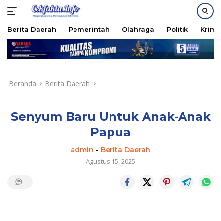
PASANG IKLAN
Berita Daerah
Pemerintah
Olahraga
Politik
Krimi
Langsung
ke
konten
Beranda
Berita Daerah
Senyum Baru Untuk Anak-Anak
Papua
admin
-
Berita Daerah
Agustus 15, 2025