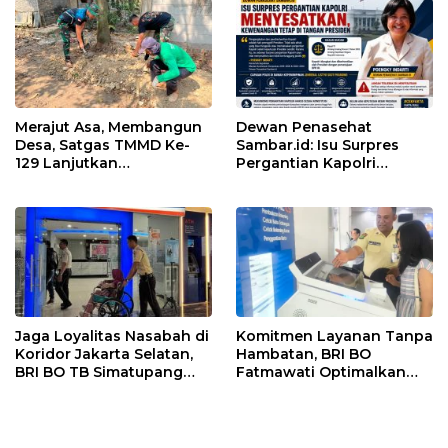
Merajut Asa, Membangun
Dewan Penasehat
Desa, Satgas TMMD Ke-
Sambar.id: Isu Surpres
129 Lanjutkan
Pergantian Kapolri
Pengurukan Sasaran 5
Menyesatkan,
Kewenangan Mutlak di
Tangan Presiden
Jaga Loyalitas Nasabah di
Komitmen Layanan Tanpa
Koridor Jakarta Selatan,
Hambatan, BRI BO
BRI BO TB Simatupang
Fatmawati Optimalkan
Terus Berinovasi
Pelayanan Nasabah di
Setiap Lini