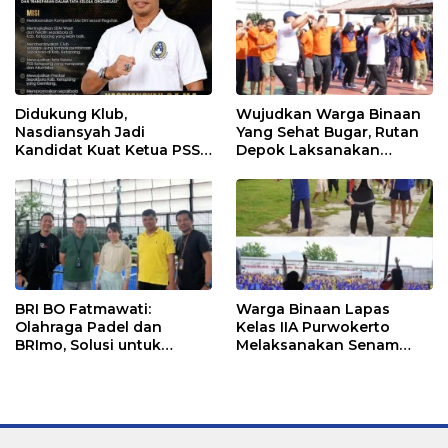
Didukung Klub,
Wujudkan Warga Binaan
Nasdiansyah Jadi
Yang Sehat Bugar, Rutan
Kandidat Kuat Ketua PSSI
Depok Laksanakan
Ketapang
Senam Bersama
BRI BO Fatmawati:
Warga Binaan Lapas
Olahraga Padel dan
Kelas IIA Purwokerto
BRImo, Solusi untuk
Melaksanakan Senam
Masyarakat Modern
Bersama untuk
Tingkatkan Imun