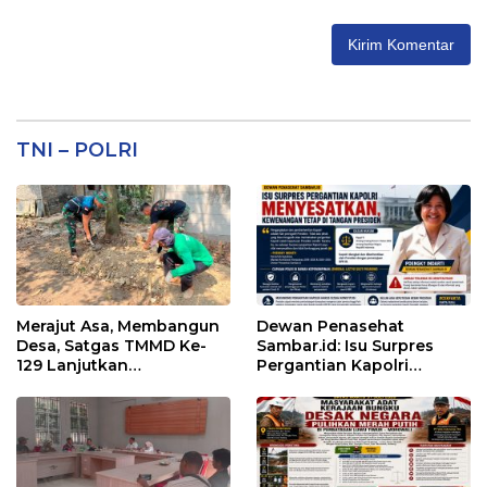
TNI – POLRI
Merajut Asa, Membangun
Dewan Penasehat
Desa, Satgas TMMD Ke-
Sambar.id: Isu Surpres
129 Lanjutkan
Pergantian Kapolri
Pengurukan Sasaran 5
Menyesatkan,
Kewenangan Mutlak di
Tangan Presiden