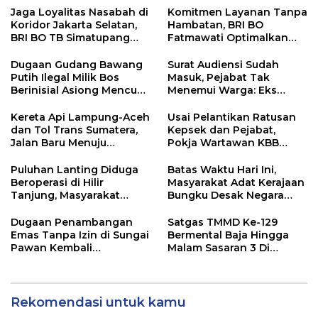
Jaga Loyalitas Nasabah di
Komitmen Layanan Tanpa
Koridor Jakarta Selatan,
Hambatan, BRI BO
BRI BO TB Simatupang
Fatmawati Optimalkan
Terus Berinovasi
Pelayanan Nasabah di
Setiap Lini
Dugaan Gudang Bawang
Surat Audiensi Sudah
Putih Ilegal Milik Bos
Masuk, Pejabat Tak
Berinisial Asiong Mencuat,
Menemui Warga: Eks
Disperindag dan APH
Timor Timur Pertanyakan
Didesak Bertindak
Pelayanan Dinas
Kereta Api Lampung-Aceh
Usai Pelantikan Ratusan
Transmigrasi Luwu Timur
dan Tol Trans Sumatera,
Kepsek dan Pejabat,
Jalan Baru Menuju
Pokja Wartawan KBB
Indonesia Emas 2045
Tekankan
Profesionalisme
Puluhan Lanting Diduga
Batas Waktu Hari Ini,
Beroperasi di Hilir
Masyarakat Adat Kerajaan
Tanjung, Masyarakat
Bungku Desak Negara
Desak Penindakan PETI
Pulihkan Merah Putih di
Seba-Seba
Dugaan Penambangan
Satgas TMMD Ke-129
Emas Tanpa Izin di Sungai
Bermental Baja Hingga
Pawan Kembali
Malam Sasaran 3 Di
Terungkap, Transparansi
Kerjakan
Aparat Dipertanyakan
Rekomendasi untuk kamu