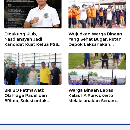
Didukung Klub,
Wujudkan Warga Binaan
Nasdiansyah Jadi
Yang Sehat Bugar, Rutan
Kandidat Kuat Ketua PSSI
Depok Laksanakan
Ketapang
Senam Bersama
BRI BO Fatmawati:
Warga Binaan Lapas
Olahraga Padel dan
Kelas IIA Purwokerto
BRImo, Solusi untuk
Melaksanakan Senam
Masyarakat Modern
Bersama untuk
Tingkatkan Imun