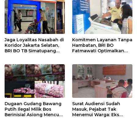
Jaga Loyalitas Nasabah di
Komitmen Layanan Tanpa
Koridor Jakarta Selatan,
Hambatan, BRI BO
BRI BO TB Simatupang
Fatmawati Optimalkan
Terus Berinovasi
Pelayanan Nasabah di
Setiap Lini
Dugaan Gudang Bawang
Surat Audiensi Sudah
Putih Ilegal Milik Bos
Masuk, Pejabat Tak
Berinisial Asiong Mencuat,
Menemui Warga: Eks
Disperindag dan APH
Timor Timur Pertanyakan
Didesak Bertindak
Pelayanan Dinas
Transmigrasi Luwu Timur