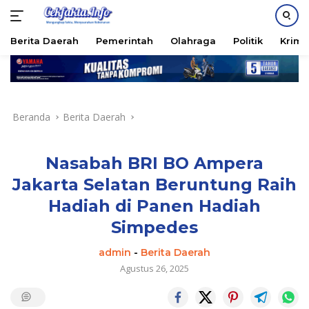
PASANG IKLAN
Berita Daerah
Pemerintah
Olahraga
Politik
Krimi
Langsung
ke
konten
Beranda
Berita Daerah
Nasabah BRI BO Ampera
Jakarta Selatan Beruntung Raih
Hadiah di Panen Hadiah
Simpedes
admin
-
Berita Daerah
Agustus 26, 2025