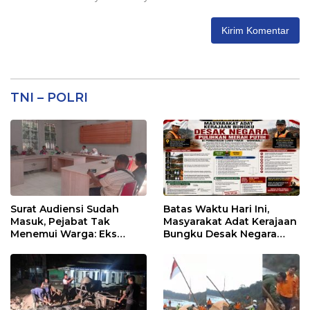
TNI – POLRI
Surat Audiensi Sudah
Batas Waktu Hari Ini,
Masuk, Pejabat Tak
Masyarakat Adat Kerajaan
Menemui Warga: Eks
Bungku Desak Negara
Timor Timur Pertanyakan
Pulihkan Merah Putih di
Pelayanan Dinas
Seba-Seba
Transmigrasi Luwu Timur