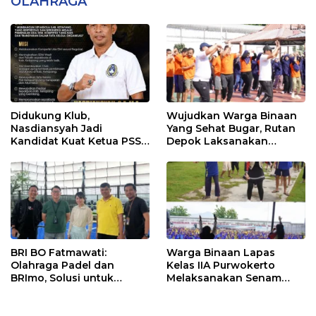
OLAHRAGA
Didukung Klub,
Wujudkan Warga Binaan
Nasdiansyah Jadi
Yang Sehat Bugar, Rutan
Kandidat Kuat Ketua PSSI
Depok Laksanakan
Ketapang
Senam Bersama
BRI BO Fatmawati:
Warga Binaan Lapas
Olahraga Padel dan
Kelas IIA Purwokerto
BRImo, Solusi untuk
Melaksanakan Senam
Masyarakat Modern
Bersama untuk
Tingkatkan Imun