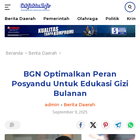
PASANG IKLAN
Berita Daerah
Pemerintah
Olahraga
Politik
Krimi
Langsung
ke
konten
Beranda
Berita Daerah
BGN Optimalkan Peran
Posyandu Untuk Edukasi Gizi
Bulanan
admin
-
Berita Daerah
September 9, 2025