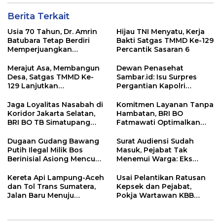
Berita Terkait
Usia 70 Tahun, Dr. Amrin
Hijau TNI Menyatu, Kerja
Batubara Tetap Berdiri
Bakti Satgas TMMD Ke-129
Memperjuangkan
Percantik Sasaran 6
Keadilan bagi 23 Korban
Merajut Asa, Membangun
Dewan Penasehat
Desa, Satgas TMMD Ke-
Sambar.id: Isu Surpres
129 Lanjutkan
Pergantian Kapolri
Pengurukan Sasaran 5
Menyesatkan,
Kewenangan Mutlak di
Jaga Loyalitas Nasabah di
Komitmen Layanan Tanpa
Tangan Presiden
Koridor Jakarta Selatan,
Hambatan, BRI BO
BRI BO TB Simatupang
Fatmawati Optimalkan
Terus Berinovasi
Pelayanan Nasabah di
Setiap Lini
Dugaan Gudang Bawang
Surat Audiensi Sudah
Putih Ilegal Milik Bos
Masuk, Pejabat Tak
Berinisial Asiong Mencuat,
Menemui Warga: Eks
Disperindag dan APH
Timor Timur Pertanyakan
Didesak Bertindak
Pelayanan Dinas
Kereta Api Lampung-Aceh
Usai Pelantikan Ratusan
Transmigrasi Luwu Timur
dan Tol Trans Sumatera,
Kepsek dan Pejabat,
Jalan Baru Menuju
Pokja Wartawan KBB
Indonesia Emas 2045
Tekankan
Profesionalisme