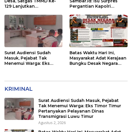
Desa, Satgas TMMD Ke-
Sambar.id: Isu Surpres
129 Lanjutkan
Pergantian Kapolri
Pengurukan Sasaran 5
Menyesatkan,
Kewenangan Mutlak di
Tangan Presiden
Surat Audiensi Sudah
Batas Waktu Hari Ini,
Masuk, Pejabat Tak
Masyarakat Adat Kerajaan
Menemui Warga: Eks
Bungku Desak Negara
Timor Timur Pertanyakan
Pulihkan Merah Putih di
Pelayanan Dinas
Seba-Seba
Transmigrasi Luwu Timur
KRIMINAL
Surat Audiensi Sudah Masuk, Pejabat
Tak Menemui Warga: Eks Timor Timur
Pertanyakan Pelayanan Dinas
Transmigrasi Luwu Timur
Agustus 2, 2026