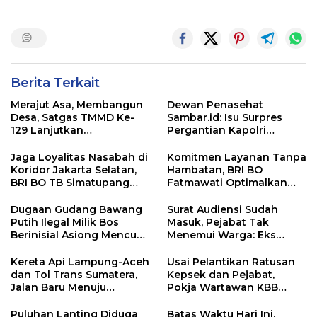
Berita Terkait
Merajut Asa, Membangun
Dewan Penasehat
Desa, Satgas TMMD Ke-
Sambar.id: Isu Surpres
129 Lanjutkan
Pergantian Kapolri
Pengurukan Sasaran 5
Menyesatkan,
Kewenangan Mutlak di
Jaga Loyalitas Nasabah di
Komitmen Layanan Tanpa
Tangan Presiden
Koridor Jakarta Selatan,
Hambatan, BRI BO
BRI BO TB Simatupang
Fatmawati Optimalkan
Terus Berinovasi
Pelayanan Nasabah di
Setiap Lini
Dugaan Gudang Bawang
Surat Audiensi Sudah
Putih Ilegal Milik Bos
Masuk, Pejabat Tak
Berinisial Asiong Mencuat,
Menemui Warga: Eks
Disperindag dan APH
Timor Timur Pertanyakan
Didesak Bertindak
Pelayanan Dinas
Kereta Api Lampung-Aceh
Usai Pelantikan Ratusan
Transmigrasi Luwu Timur
dan Tol Trans Sumatera,
Kepsek dan Pejabat,
Jalan Baru Menuju
Pokja Wartawan KBB
Indonesia Emas 2045
Tekankan
Profesionalisme
Puluhan Lanting Diduga
Batas Waktu Hari Ini,