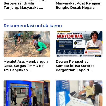
Beroperasi di Hilir
Masyarakat Adat Kerajaan
Tanjung, Masyarakat
Bungku Desak Negara
Desak Penindakan PETI
Pulihkan Merah Putih di
Seba-Seba
Rekomendasi untuk kamu
Merajut Asa, Membangun
Dewan Penasehat
Desa, Satgas TMMD Ke-
Sambar.id: Isu Surpres
129 Lanjutkan
Pergantian Kapolri
Pengurukan Sasaran 5
Menyesatkan,
Kewenangan Mutlak di
Tangan Presiden