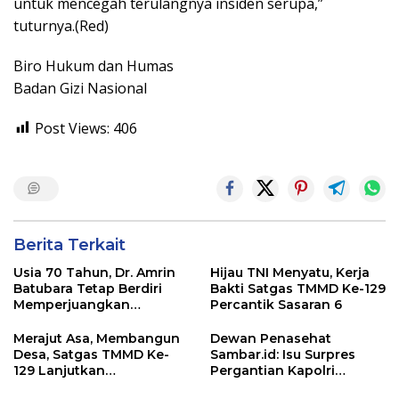
untuk mencegah terulangnya insiden serupa,”
tuturnya.(Red)
Biro Hukum dan Humas
Badan Gizi Nasional
Post Views:
406
Berita Terkait
Usia 70 Tahun, Dr. Amrin
Hijau TNI Menyatu, Kerja
Batubara Tetap Berdiri
Bakti Satgas TMMD Ke-129
Memperjuangkan
Percantik Sasaran 6
Keadilan bagi 23 Korban
Merajut Asa, Membangun
Dewan Penasehat
Desa, Satgas TMMD Ke-
Sambar.id: Isu Surpres
129 Lanjutkan
Pergantian Kapolri
Pengurukan Sasaran 5
Menyesatkan,