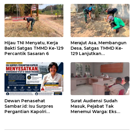
Hijau TNI Menyatu, Kerja
Merajut Asa, Membangun
Bakti Satgas TMMD Ke-129
Desa, Satgas TMMD Ke-
Percantik Sasaran 6
129 Lanjutkan
Pengurukan Sasaran 5
Dewan Penasehat
Surat Audiensi Sudah
Sambar.id: Isu Surpres
Masuk, Pejabat Tak
Pergantian Kapolri
Menemui Warga: Eks
Menyesatkan,
Timor Timur Pertanyakan
Kewenangan Mutlak di
Pelayanan Dinas
Tangan Presiden
Transmigrasi Luwu Timur