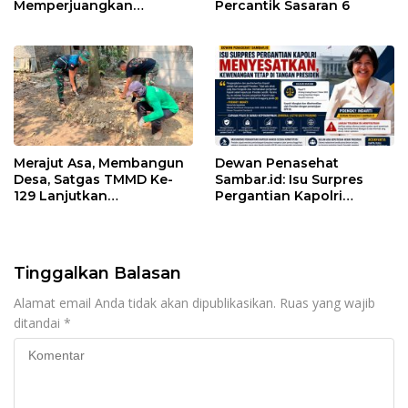
Memperjuangkan
Percantik Sasaran 6
Keadilan bagi 23 Korban
Merajut Asa, Membangun
Dewan Penasehat
Desa, Satgas TMMD Ke-
Sambar.id: Isu Surpres
129 Lanjutkan
Pergantian Kapolri
Pengurukan Sasaran 5
Menyesatkan,
Kewenangan Mutlak di
Tangan Presiden
Tinggalkan Balasan
Alamat email Anda tidak akan dipublikasikan.
Ruas yang wajib
ditandai
*