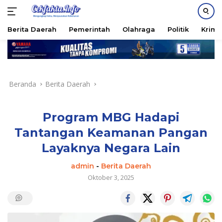
PASANG IKLAN
Berita Daerah
Pemerintah
Olahraga
Politik
Krimi
Langsung
ke
konten
Beranda
Berita Daerah
Program MBG Hadapi
Tantangan Keamanan Pangan
Layaknya Negara Lain
admin
-
Berita Daerah
Oktober 3, 2025