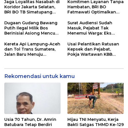
Kewenangan Mutlak di
Jaga Loyalitas Nasabah di
Komitmen Layanan Tanpa
Tangan Presiden
Koridor Jakarta Selatan,
Hambatan, BRI BO
BRI BO TB Simatupang
Fatmawati Optimalkan
Terus Berinovasi
Pelayanan Nasabah di
Setiap Lini
Dugaan Gudang Bawang
Surat Audiensi Sudah
Putih Ilegal Milik Bos
Masuk, Pejabat Tak
Berinisial Asiong Mencuat,
Menemui Warga: Eks
Disperindag dan APH
Timor Timur Pertanyakan
Didesak Bertindak
Pelayanan Dinas
Kereta Api Lampung-Aceh
Usai Pelantikan Ratusan
Transmigrasi Luwu Timur
dan Tol Trans Sumatera,
Kepsek dan Pejabat,
Jalan Baru Menuju
Pokja Wartawan KBB
Indonesia Emas 2045
Tekankan
Profesionalisme
Rekomendasi untuk kamu
Usia 70 Tahun, Dr. Amrin
Hijau TNI Menyatu, Kerja
Batubara Tetap Berdiri
Bakti Satgas TMMD Ke-129