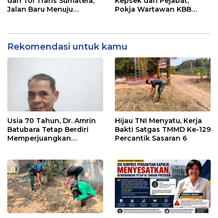
dan Tol Trans Sumatera,
Kepsek dan Pejabat,
Jalan Baru Menuju
Pokja Wartawan KBB
Indonesia Emas 2045
Tekankan
Profesionalisme
Rekomendasi untuk kamu
Usia 70 Tahun, Dr. Amrin
Hijau TNI Menyatu, Kerja
Batubara Tetap Berdiri
Bakti Satgas TMMD Ke-129
Memperjuangkan
Percantik Sasaran 6
Keadilan bagi 23 Korban