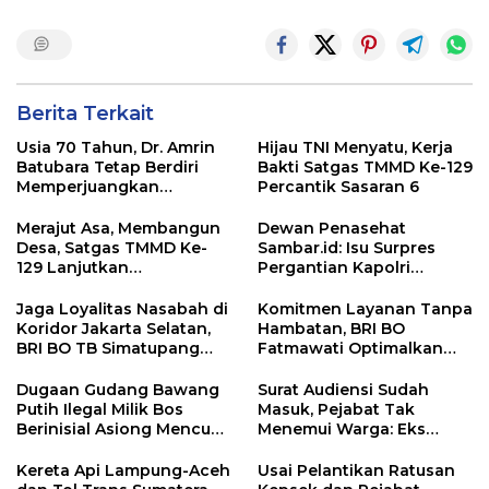
Berita Terkait
Usia 70 Tahun, Dr. Amrin
Hijau TNI Menyatu, Kerja
Batubara Tetap Berdiri
Bakti Satgas TMMD Ke-129
Memperjuangkan
Percantik Sasaran 6
Keadilan bagi 23 Korban
Merajut Asa, Membangun
Dewan Penasehat
Desa, Satgas TMMD Ke-
Sambar.id: Isu Surpres
129 Lanjutkan
Pergantian Kapolri
Pengurukan Sasaran 5
Menyesatkan,
Kewenangan Mutlak di
Jaga Loyalitas Nasabah di
Komitmen Layanan Tanpa
Tangan Presiden
Koridor Jakarta Selatan,
Hambatan, BRI BO
BRI BO TB Simatupang
Fatmawati Optimalkan
Terus Berinovasi
Pelayanan Nasabah di
Setiap Lini
Dugaan Gudang Bawang
Surat Audiensi Sudah
Putih Ilegal Milik Bos
Masuk, Pejabat Tak
Berinisial Asiong Mencuat,
Menemui Warga: Eks
Disperindag dan APH
Timor Timur Pertanyakan
Didesak Bertindak
Pelayanan Dinas
Kereta Api Lampung-Aceh
Usai Pelantikan Ratusan
Transmigrasi Luwu Timur