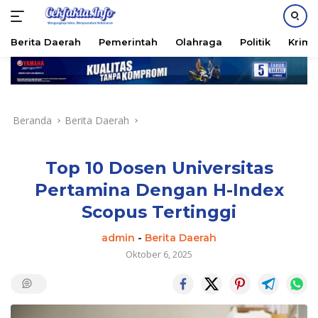
PASANG IKLAN
Berita Daerah
Pemerintah
Olahraga
Politik
Krimi
Langsung
ke
konten
Beranda
Berita Daerah
Top 10 Dosen Universitas
Pertamina Dengan H-Index
Scopus Tertinggi
admin
-
Berita Daerah
Oktober 6, 2025