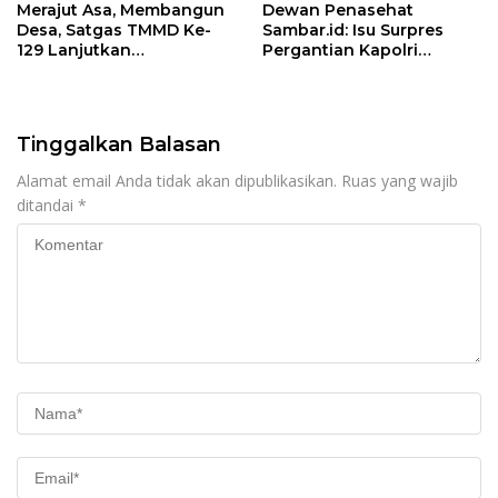
Merajut Asa, Membangun
Dewan Penasehat
Desa, Satgas TMMD Ke-
Sambar.id: Isu Surpres
129 Lanjutkan
Pergantian Kapolri
Pengurukan Sasaran 5
Menyesatkan,
Kewenangan Mutlak di
Tangan Presiden
Tinggalkan Balasan
Alamat email Anda tidak akan dipublikasikan.
Ruas yang wajib
ditandai
*