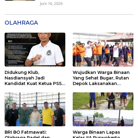
Juni 16, 2026
OLAHRAGA
Didukung Klub,
Wujudkan Warga Binaan
Nasdiansyah Jadi
Yang Sehat Bugar, Rutan
Kandidat Kuat Ketua PSSI
Depok Laksanakan
Ketapang
Senam Bersama
BRI BO Fatmawati:
Warga Binaan Lapas
Olahraga Padel dan
Kelas IIA Purwokerto