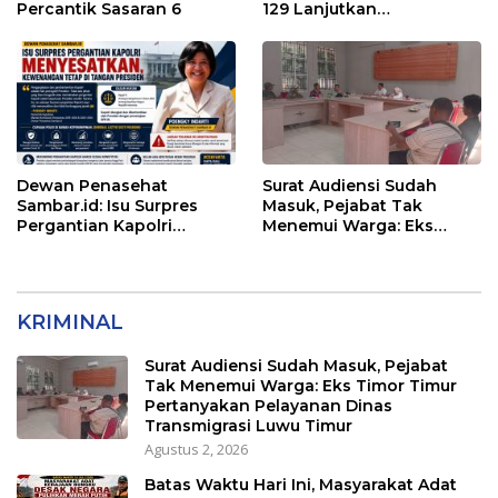
Percantik Sasaran 6
129 Lanjutkan
Pengurukan Sasaran 5
Dewan Penasehat
Surat Audiensi Sudah
Sambar.id: Isu Surpres
Masuk, Pejabat Tak
Pergantian Kapolri
Menemui Warga: Eks
Menyesatkan,
Timor Timur Pertanyakan
Kewenangan Mutlak di
Pelayanan Dinas
Tangan Presiden
Transmigrasi Luwu Timur
KRIMINAL
Surat Audiensi Sudah Masuk, Pejabat
Tak Menemui Warga: Eks Timor Timur
Pertanyakan Pelayanan Dinas
Transmigrasi Luwu Timur
Agustus 2, 2026
Batas Waktu Hari Ini, Masyarakat Adat