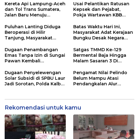
Didesak Bertindak
Pelayanan Dinas
Kereta Api Lampung-Aceh
Usai Pelantikan Ratusan
Transmigrasi Luwu Timur
dan Tol Trans Sumatera,
Kepsek dan Pejabat,
Jalan Baru Menuju
Pokja Wartawan KBB
Indonesia Emas 2045
Tekankan
Profesionalisme
Puluhan Lanting Diduga
Batas Waktu Hari Ini,
Beroperasi di Hilir
Masyarakat Adat Kerajaan
Tanjung, Masyarakat
Bungku Desak Negara
Desak Penindakan PETI
Pulihkan Merah Putih di
Seba-Seba
Dugaan Penambangan
Satgas TMMD Ke-129
Emas Tanpa Izin di Sungai
Bermental Baja Hingga
Pawan Kembali
Malam Sasaran 3 Di
Terungkap, Transparansi
Kerjakan
Aparat Dipertanyakan
Dugaan Penyelewengan
Pengamat Nilai Pelindo
Solar Subsidi di SPBU Laur
Belum Mampu Atasi
Jadi Sorotan, Polda Kalbar
Pendangkalan Alur
Didesak Bertindak
Pelayaran ke Pelabuhan
Dwikora
Rekomendasi untuk kamu