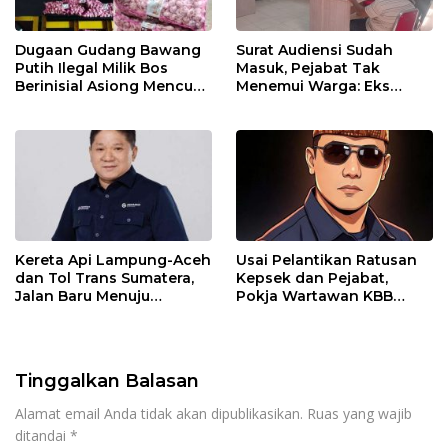
Dugaan Gudang Bawang
Surat Audiensi Sudah
Putih Ilegal Milik Bos
Masuk, Pejabat Tak
Berinisial Asiong Mencuat,
Menemui Warga: Eks
Disperindag dan APH
Timor Timur Pertanyakan
Didesak Bertindak
Pelayanan Dinas
Transmigrasi Luwu Timur
Kereta Api Lampung-Aceh
Usai Pelantikan Ratusan
dan Tol Trans Sumatera,
Kepsek dan Pejabat,
Jalan Baru Menuju
Pokja Wartawan KBB
Indonesia Emas 2045
Tekankan
Profesionalisme
Tinggalkan Balasan
Alamat email Anda tidak akan dipublikasikan.
Ruas yang wajib
ditandai
*