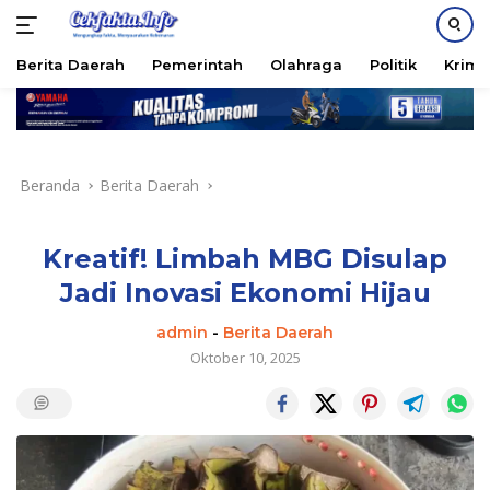
PASANG IKLAN
Berita Daerah
Pemerintah
Olahraga
Politik
Krimi
Langsung
ke
konten
Beranda
Berita Daerah
Kreatif! Limbah MBG Disulap
Jadi Inovasi Ekonomi Hijau
admin
-
Berita Daerah
Oktober 10, 2025