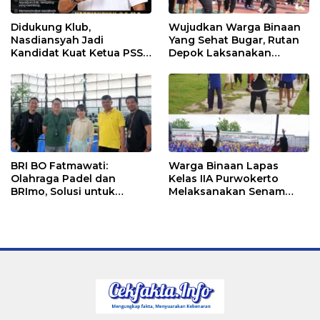
Didukung Klub,
Wujudkan Warga Binaan
Nasdiansyah Jadi
Yang Sehat Bugar, Rutan
Kandidat Kuat Ketua PSSI
Depok Laksanakan
Ketapang
Senam Bersama
BRI BO Fatmawati:
Warga Binaan Lapas
Olahraga Padel dan
Kelas IIA Purwokerto
BRImo, Solusi untuk
Melaksanakan Senam
Masyarakat Modern
Bersama untuk
Tingkatkan Imun