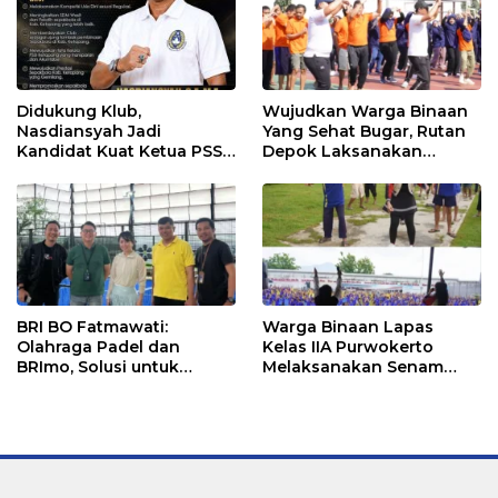
Didukung Klub,
Wujudkan Warga Binaan
Nasdiansyah Jadi
Yang Sehat Bugar, Rutan
Kandidat Kuat Ketua PSSI
Depok Laksanakan
Ketapang
Senam Bersama
BRI BO Fatmawati:
Warga Binaan Lapas
Olahraga Padel dan
Kelas IIA Purwokerto
BRImo, Solusi untuk
Melaksanakan Senam
Masyarakat Modern
Bersama untuk
Tingkatkan Imun