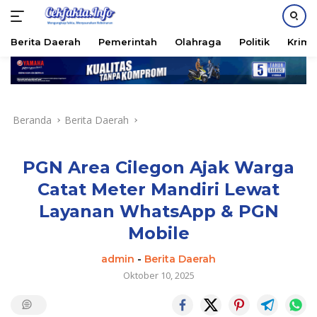
PASANG IKLAN
Berita Daerah
Pemerintah
Olahraga
Politik
Krimi
Langsung
ke
konten
Beranda
Berita Daerah
PGN Area Cilegon Ajak Warga
Catat Meter Mandiri Lewat
Layanan WhatsApp & PGN
Mobile
admin
-
Berita Daerah
Oktober 10, 2025