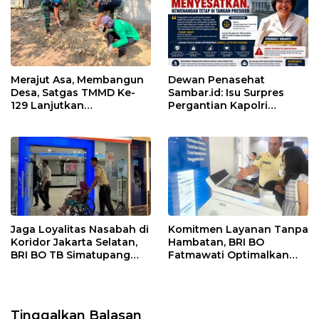
Merajut Asa, Membangun
Dewan Penasehat
Desa, Satgas TMMD Ke-
Sambar.id: Isu Surpres
129 Lanjutkan
Pergantian Kapolri
Pengurukan Sasaran 5
Menyesatkan,
Kewenangan Mutlak di
Tangan Presiden
Jaga Loyalitas Nasabah di
Komitmen Layanan Tanpa
Koridor Jakarta Selatan,
Hambatan, BRI BO
BRI BO TB Simatupang
Fatmawati Optimalkan
Terus Berinovasi
Pelayanan Nasabah di
Setiap Lini
Tinggalkan Balasan