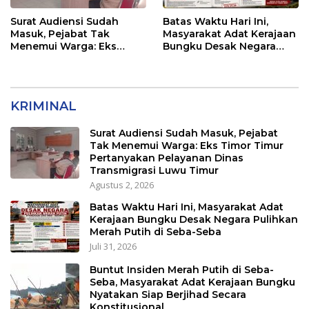
Surat Audiensi Sudah
Batas Waktu Hari Ini,
Masuk, Pejabat Tak
Masyarakat Adat Kerajaan
Menemui Warga: Eks
Bungku Desak Negara
Timor Timur Pertanyakan
Pulihkan Merah Putih di
Pelayanan Dinas
Seba-Seba
Transmigrasi Luwu Timur
KRIMINAL
Surat Audiensi Sudah Masuk, Pejabat
Tak Menemui Warga: Eks Timor Timur
Pertanyakan Pelayanan Dinas
Transmigrasi Luwu Timur
Agustus 2, 2026
Batas Waktu Hari Ini, Masyarakat Adat
Kerajaan Bungku Desak Negara Pulihkan
Merah Putih di Seba-Seba
Juli 31, 2026
Buntut Insiden Merah Putih di Seba-
Seba, Masyarakat Adat Kerajaan Bungku
Nyatakan Siap Berjihad Secara
Konstitusional