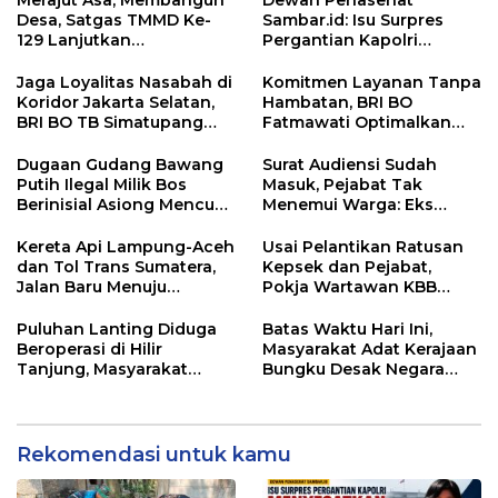
Merajut Asa, Membangun
Dewan Penasehat
Desa, Satgas TMMD Ke-
Sambar.id: Isu Surpres
129 Lanjutkan
Pergantian Kapolri
Pengurukan Sasaran 5
Menyesatkan,
Kewenangan Mutlak di
Jaga Loyalitas Nasabah di
Komitmen Layanan Tanpa
Tangan Presiden
Koridor Jakarta Selatan,
Hambatan, BRI BO
BRI BO TB Simatupang
Fatmawati Optimalkan
Terus Berinovasi
Pelayanan Nasabah di
Setiap Lini
Dugaan Gudang Bawang
Surat Audiensi Sudah
Putih Ilegal Milik Bos
Masuk, Pejabat Tak
Berinisial Asiong Mencuat,
Menemui Warga: Eks
Disperindag dan APH
Timor Timur Pertanyakan
Didesak Bertindak
Pelayanan Dinas
Kereta Api Lampung-Aceh
Usai Pelantikan Ratusan
Transmigrasi Luwu Timur
dan Tol Trans Sumatera,
Kepsek dan Pejabat,
Jalan Baru Menuju
Pokja Wartawan KBB
Indonesia Emas 2045
Tekankan
Profesionalisme
Puluhan Lanting Diduga
Batas Waktu Hari Ini,
Beroperasi di Hilir
Masyarakat Adat Kerajaan
Tanjung, Masyarakat
Bungku Desak Negara
Desak Penindakan PETI
Pulihkan Merah Putih di
Seba-Seba
Rekomendasi untuk kamu