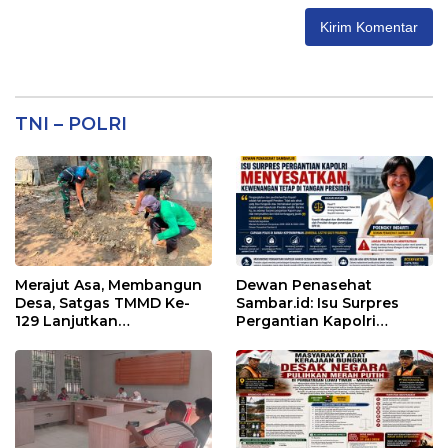
TNI – POLRI
Merajut Asa, Membangun
Dewan Penasehat
Desa, Satgas TMMD Ke-
Sambar.id: Isu Surpres
129 Lanjutkan
Pergantian Kapolri
Pengurukan Sasaran 5
Menyesatkan,
Kewenangan Mutlak di
Tangan Presiden