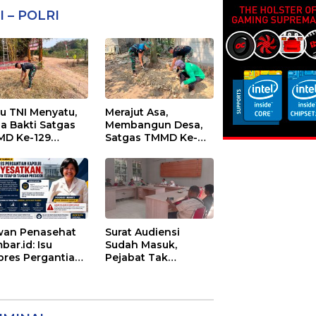
I – POLRI
au TNI Menyatu,
Merajut Asa,
ja Bakti Satgas
Membangun Desa,
D Ke-129
Satgas TMMD Ke-
cantik Sasaran 6
129 Lanjutkan
Pengurukan
Sasaran 5
an Penasehat
Surat Audiensi
bar.id: Isu
Sudah Masuk,
pres Pergantian
Pejabat Tak
olri
Menemui Warga:
yesatkan,
Eks Timor Timur
enangan Mutlak
Pertanyakan
Tangan Presiden
Pelayanan Dinas