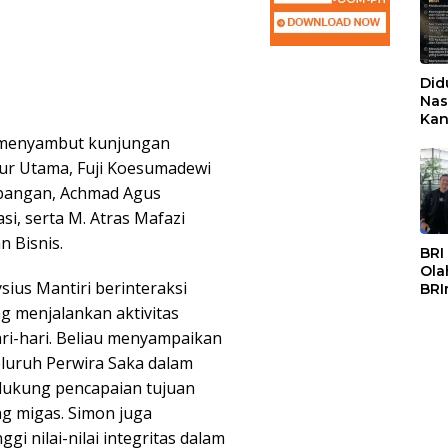
Did
Nas
Kan
PSS
t menyambut kunjungan
ktur Utama, Fuji Koesumadewi
mbangan, Achmad Agus
i, serta M. Atras Mafazi
 Bisnis.
BRI
Ola
ius Mantiri berinteraksi
BRI
Mas
g menjalankan aktivitas
ri-hari. Beliau menyampaikan
seluruh Perwira Saka dalam
dukung pencapaian tujuan
ng migas. Simon juga
 nilai-nilai integritas dalam