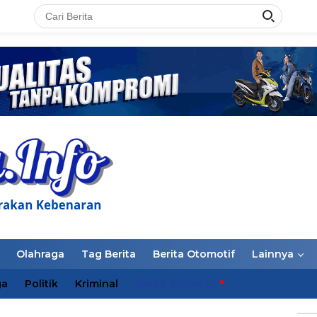
LAN
Olahraga
Tag Berita
Berita Otomotif
Lainnya
ga
Politik
Kriminal
Berita Otomotif