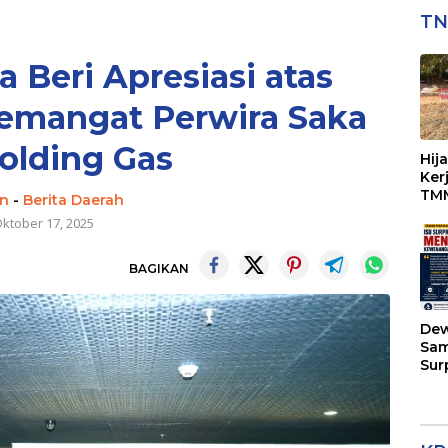
TN
a Beri Apresiasi atas
Semangat Perwira Saka
olding Gas
Hij
Ker
TMM
n
-
Berita Daerah
Per
ktober 17, 2025
BAGIKAN
Dew
Sam
Sur
Kap
Men
Kew
di 