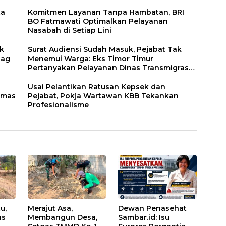
ta
Komitmen Layanan Tanpa Hambatan, BRI
BO Fatmawati Optimalkan Pelayanan
Nasabah di Setiap Lini
ik
Surat Audiensi Sudah Masuk, Pejabat Tak
dag
Menemui Warga: Eks Timor Timur
Pertanyakan Pelayanan Dinas Transmigrasi
Luwu Timur
Usai Pelantikan Ratusan Kepsek dan
Emas
Pejabat, Pokja Wartawan KBB Tekankan
Profesionalisme
u,
Merajut Asa,
Dewan Penasehat
as
Membangun Desa,
Sambar.id: Isu