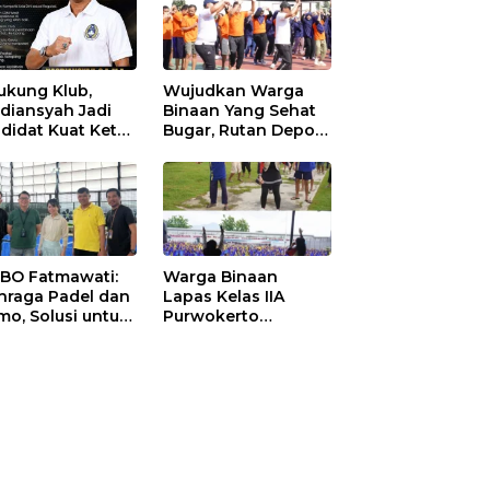
ukung Klub,
Wujudkan Warga
diansyah Jadi
Binaan Yang Sehat
didat Kuat Ketua
Bugar, Rutan Depok
I Ketapang
Laksanakan Senam
Bersama
 BO Fatmawati:
Warga Binaan
hraga Padel dan
Lapas Kelas IIA
mo, Solusi untuk
Purwokerto
yarakat Modern
Melaksanakan
Senam Bersama
untuk Tingkatkan
Imun