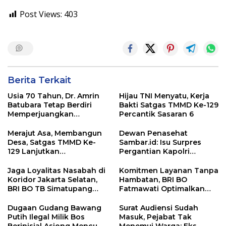
Post Views:
403
Berita Terkait
Usia 70 Tahun, Dr. Amrin
Hijau TNI Menyatu, Kerja
Batubara Tetap Berdiri
Bakti Satgas TMMD Ke-129
Memperjuangkan
Percantik Sasaran 6
Keadilan bagi 23 Korban
Merajut Asa, Membangun
Dewan Penasehat
Desa, Satgas TMMD Ke-
Sambar.id: Isu Surpres
129 Lanjutkan
Pergantian Kapolri
Pengurukan Sasaran 5
Menyesatkan,
Kewenangan Mutlak di
Jaga Loyalitas Nasabah di
Komitmen Layanan Tanpa
Tangan Presiden
Koridor Jakarta Selatan,
Hambatan, BRI BO
BRI BO TB Simatupang
Fatmawati Optimalkan
Terus Berinovasi
Pelayanan Nasabah di
Setiap Lini
Dugaan Gudang Bawang
Surat Audiensi Sudah
Putih Ilegal Milik Bos
Masuk, Pejabat Tak