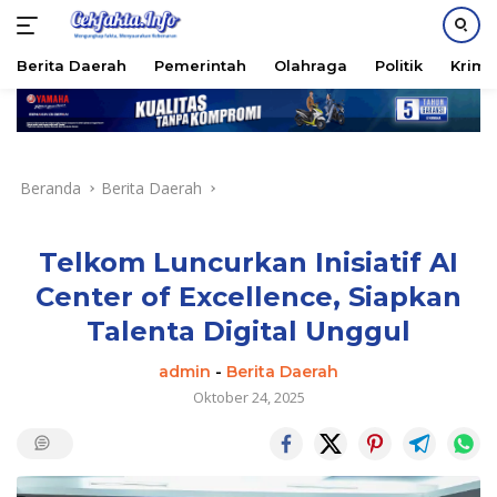
PASANG IKLAN
Berita Daerah
Pemerintah
Olahraga
Politik
Krimi
Langsung
ke
konten
Beranda
Berita Daerah
Telkom Luncurkan Inisiatif AI
Center of Excellence, Siapkan
Talenta Digital Unggul
admin
-
Berita Daerah
Oktober 24, 2025