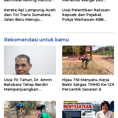
Berinisial Asiong Mencuat,
Menemui Warga: Eks
Disperindag dan APH
Timor Timur Pertanyakan
Didesak Bertindak
Pelayanan Dinas
Kereta Api Lampung-Aceh
Usai Pelantikan Ratusan
Transmigrasi Luwu Timur
dan Tol Trans Sumatera,
Kepsek dan Pejabat,
Jalan Baru Menuju
Pokja Wartawan KBB
Indonesia Emas 2045
Tekankan
Profesionalisme
Rekomendasi untuk kamu
Usia 70 Tahun, Dr. Amrin
Hijau TNI Menyatu, Kerja
Batubara Tetap Berdiri
Bakti Satgas TMMD Ke-129
Memperjuangkan
Percantik Sasaran 6
Keadilan bagi 23 Korban