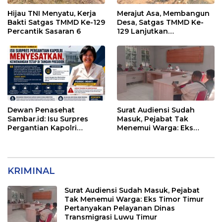
Hijau TNI Menyatu, Kerja
Merajut Asa, Membangun
Bakti Satgas TMMD Ke-129
Desa, Satgas TMMD Ke-
Percantik Sasaran 6
129 Lanjutkan
Pengurukan Sasaran 5
Dewan Penasehat
Surat Audiensi Sudah
Sambar.id: Isu Surpres
Masuk, Pejabat Tak
Pergantian Kapolri
Menemui Warga: Eks
Menyesatkan,
Timor Timur Pertanyakan
Kewenangan Mutlak di
Pelayanan Dinas
Tangan Presiden
Transmigrasi Luwu Timur
KRIMINAL
Surat Audiensi Sudah Masuk, Pejabat
Tak Menemui Warga: Eks Timor Timur
Pertanyakan Pelayanan Dinas
Transmigrasi Luwu Timur