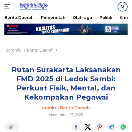
PASANG IKLAN
Berita Daerah
Pemerintah
Olahraga
Politik
Krimi
Langsung
ke
konten
Beranda
Berita Daerah
Rutan Surakarta Laksanakan
FMD 2025 di Ledok Sambi:
Perkuat Fisik, Mental, dan
Kekompakan Pegawai
admin
-
Berita Daerah
November 17, 2025