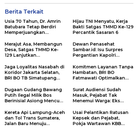
Berita Terkait
Usia 70 Tahun, Dr. Amrin
Hijau TNI Menyatu, Kerja
Batubara Tetap Berdiri
Bakti Satgas TMMD Ke-129
Memperjuangkan
Percantik Sasaran 6
Keadilan bagi 23 Korban
Merajut Asa, Membangun
Dewan Penasehat
Desa, Satgas TMMD Ke-
Sambar.id: Isu Surpres
129 Lanjutkan
Pergantian Kapolri
Pengurukan Sasaran 5
Menyesatkan,
Kewenangan Mutlak di
Jaga Loyalitas Nasabah di
Komitmen Layanan Tanpa
Tangan Presiden
Koridor Jakarta Selatan,
Hambatan, BRI BO
BRI BO TB Simatupang
Fatmawati Optimalkan
Terus Berinovasi
Pelayanan Nasabah di
Setiap Lini
Dugaan Gudang Bawang
Surat Audiensi Sudah
Putih Ilegal Milik Bos
Masuk, Pejabat Tak
Berinisial Asiong Mencuat,
Menemui Warga: Eks
Disperindag dan APH
Timor Timur Pertanyakan
Didesak Bertindak
Pelayanan Dinas
Kereta Api Lampung-Aceh
Usai Pelantikan Ratusan
Transmigrasi Luwu Timur
dan Tol Trans Sumatera,
Kepsek dan Pejabat,
Jalan Baru Menuju
Pokja Wartawan KBB
Indonesia Emas 2045
Tekankan
Profesionalisme