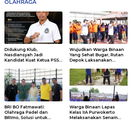
OLAHRAGA
Didukung Klub,
Wujudkan Warga Binaan
Nasdiansyah Jadi
Yang Sehat Bugar, Rutan
Kandidat Kuat Ketua PSSI
Depok Laksanakan
Ketapang
Senam Bersama
BRI BO Fatmawati:
Warga Binaan Lapas
Olahraga Padel dan
Kelas IIA Purwokerto
BRImo, Solusi untuk
Melaksanakan Senam
Masyarakat Modern
Bersama untuk
Tingkatkan Imun