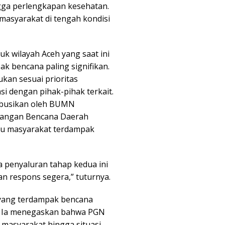
gga perlengkapan kesehatan.
asyarakat di tengah kondisi
uk wilayah Aceh yang saat ini
k bencana paling signifikan.
kan sesuai prioritas
i dengan pihak-pihak terkait.
ribusikan oleh BUMN
langan Bencana Daerah
au masyarakat terdampak
 penyaluran tahap kedua ini
n respons segera,” tuturnya.
h yang terdampak bencana
t. Ia menegaskan bahwa PGN
masyarakat hingga situasi