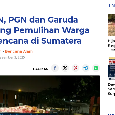
TN
N, PGN dan Garuda
ung Pemulihan Warga
ncana di Sumatera
Hij
Ker
TMM
n
-
Bencana Alam
Per
esember 3, 2025
BAGIKAN
Dew
Sam
Sur
Kap
Men
Kew
di 