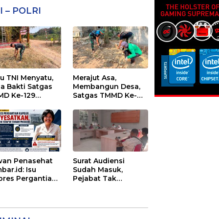
I – POLRI
au TNI Menyatu,
Merajut Asa,
ja Bakti Satgas
Membangun Desa,
D Ke-129
Satgas TMMD Ke-
cantik Sasaran 6
129 Lanjutkan
Pengurukan
Sasaran 5
an Penasehat
Surat Audiensi
bar.id: Isu
Sudah Masuk,
pres Pergantian
Pejabat Tak
olri
Menemui Warga:
yesatkan,
Eks Timor Timur
enangan Mutlak
Pertanyakan
Tangan Presiden
Pelayanan Dinas