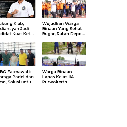
ukung Klub,
Wujudkan Warga
diansyah Jadi
Binaan Yang Sehat
didat Kuat Ketua
Bugar, Rutan Depok
I Ketapang
Laksanakan Senam
Bersama
 BO Fatmawati:
Warga Binaan
hraga Padel dan
Lapas Kelas IIA
mo, Solusi untuk
Purwokerto
yarakat Modern
Melaksanakan
Senam Bersama
untuk Tingkatkan
Imun