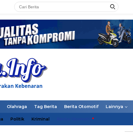
LAN
Olahraga
Tag Berita
Berita Otomotif
Lainnya
ga
Politik
Kriminal
Berita Otomotif