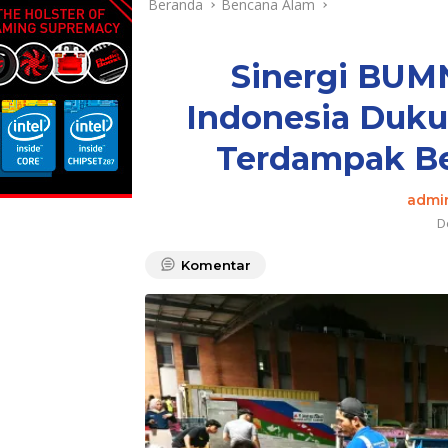
Beranda
Bencana Alam
Sinergi BUM
Indonesia Duk
Terdampak Be
admi
D
Komentar