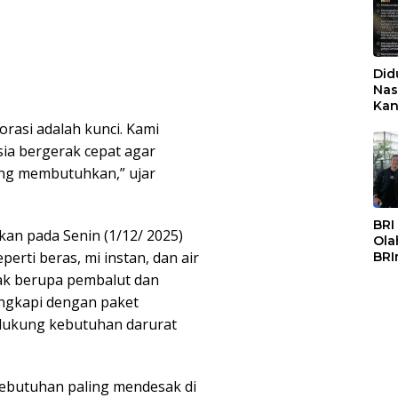
Did
Nas
Kan
PSS
borasi adalah kunci. Kami
ia bergerak cepat agar
ang membutuhkan,” ujar
BRI
kan pada Senin (1/12/ 2025)
Ola
rti beras, mi instan, dan air
BRI
Mas
nak berupa pembalut dan
lengkapi dengan paket
dukung kebutuhan darurat
ebutuhan paling mendesak di