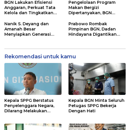
BGN Lakukan Efisiensi
Pengelolaan Program
Anggaran, Perkuat Tata
Makan Bergizi
Kelola dan Tingkatkan
Dipertanyakan, BGN
Efektivitas Program
Masuki Babak Evaluasi
Makan Bergizi Gratis
Besar
Nanik S. Deyang dan
Prabowo Rombak
Amanah Besar
Pimpinan BGN, Dadan
Menyiapkan Generasi
Hindayana Digantikan
Sehat Indonesia
Nanik S Deyang
Rekomendasi untuk kamu
Kepala SPPG Berstatus
Kepala BGN Minta Seluruh
Penyelenggara Negara,
Petugas SPPG Bekerja
Dilarang Melakukan
Dengan Hati
Segala Bentuk Pungutan