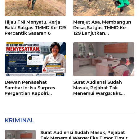
Hijau TNI Menyatu, Kerja
Merajut Asa, Membangun
Bakti Satgas TMMD Ke-129
Desa, Satgas TMMD Ke-
Percantik Sasaran 6
129 Lanjutkan
Pengurukan Sasaran 5
Dewan Penasehat
Surat Audiensi Sudah
Sambar.id: Isu Surpres
Masuk, Pejabat Tak
Pergantian Kapolri
Menemui Warga: Eks
Menyesatkan,
Timor Timur Pertanyakan
Kewenangan Mutlak di
Pelayanan Dinas
Tangan Presiden
Transmigrasi Luwu Timur
KRIMINAL
Surat Audiensi Sudah Masuk, Pejabat
Tak Menemui Warga: Eks Timor Timur