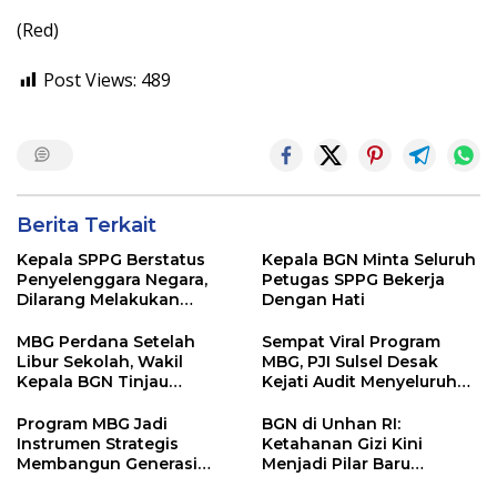
(Red)
Post Views:
489
Berita Terkait
Kepala SPPG Berstatus
Kepala BGN Minta Seluruh
Penyelenggara Negara,
Petugas SPPG Bekerja
Dilarang Melakukan
Dengan Hati
Segala Bentuk Pungutan
MBG Perdana Setelah
Sempat Viral Program
Libur Sekolah, Wakil
MBG, PJI Sulsel Desak
Kepala BGN Tinjau
Kejati Audit Menyeluruh
Pelaksanaan Program
hingga Daerah Sorotan
MBG di Jakarta Pusat
Dugaan Pelaksanaan di
Program MBG Jadi
BGN di Unhan RI:
Sinjai, Isu Keterlibatan
Instrumen Strategis
Ketahanan Gizi Kini
Legislator
Membangun Generasi
Menjadi Pilar Baru
Indonesia Emas 2045
Pertahanan Nasional