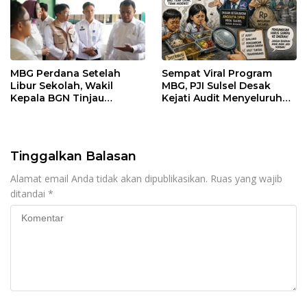
MBG Perdana Setelah
Sempat Viral Program
Libur Sekolah, Wakil
MBG, PJI Sulsel Desak
Kepala BGN Tinjau
Kejati Audit Menyeluruh
Pelaksanaan Program
hingga Daerah Sorotan
MBG di Jakarta Pusat
Dugaan Pelaksanaan di
Sinjai, Isu Keterlibatan
Legislator
Tinggalkan Balasan
Alamat email Anda tidak akan dipublikasikan.
Ruas yang wajib
ditandai
*